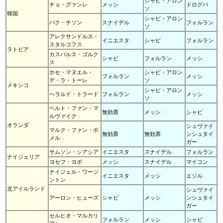
シャビ・アロン
チョ・グァンレ
メッシ
ドログバ
ソ
韓国
シャビ・アロン
パク・チソン
スナイデル
フォルラン
ソ
アレクサンドルス・
イニエスタ
シャビ
フォルラン
スタルコフス
ラトビア
カスパルス・ゴルク
シャビ
フォルラン
メッシ
ス
ホセ・マヌエル・
シャビ・アロン
フォルラン
メッシ
デ・ラ・トーレ
ソ
メキシコ
シャビ・アロン
ヘラルド・トラード
フォルラン
メッシ
ソ
ベルト・ファン・マ
無効票
メッシ
シャビ
ルヴァイク
オランダ
シュヴァイ
マルク・ファン・ボ
無効票
無効票
ンシュタイ
メル
ガー
サムソン・シアシア
イニエスタ
スナイデル
フォルラン
ナイジェリア
ヨセフ・ヨボ
メッシ
スナイデル
マイコン
ナイジェル・ワージ
イニエスタ
メッシ
エジル
ントン
北アイルランド
シュヴァイ
アーロン・ヒューズ
シャビ
メッシ
ンシュタイ
ガー
セルヒオ・マルカリ
フォルラン
メッシ
シャビ