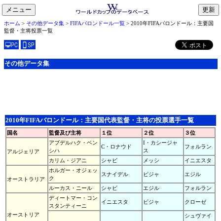
メニュー
toggle
ホーム
>
その他データ集
>
FIFAバロンドール一覧
> 2010年FIFAバロンドール：主要国
navigation
監督・主将投票一覧
その他データ集
2010年FIFAバロンドール：主要国代表監督・主将の投票選手一覧
国名
監督及び主将
１位
２位
３位
アブデルハク・ベン
I・カシージャ
C・ロナウド
フォルラン
シハ
ス
アルジェリア
カリム・ジアニ
シャビ
メッシ
イニエスタ
ホルガー・オジェッ
スナイデル
ビジャ
エジル
ク
オーストラリア
ルーカス・ニール
シャビ
エジル
フォルラン
ディートマー・コン
イニエスタ
ビジャ
クローゼ
スタンティーニ
オーストリア
シュヴァイ