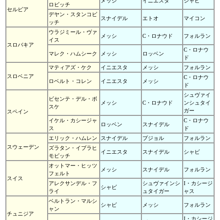
メッシ
イニエスタ
シャビ
ロビッチ
セルビア
デヤン・スタンコビ
スナイデル
エトオ
マイコン
ッチ
ウラジミール・ヴァ
メッシ
C・ロナウド
フォルラン
イス
スロバキア
C・ロナウ
マレク・ハムシーク
メッシ
ロッベン
ド
マティアズ・ケク
イニエスタ
メッシ
フォルラン
スロベニア
C・ロナウ
ロベルト・コレン
イニエスタ
メッシ
ド
シュヴァイ
ビセンテ・デル・ボ
メッシ
C・ロナウド
ンシュタイ
スケ
ガー
スペイン
イケル・カシージャ
C・ロナウ
ロッベン
スナイデル
ス
ド
エリック・ハムレン
スナイデル
プジョル
フォルラン
スウェーデン
ズラタン・イブラヒ
イニエスタ
スナイデル
シャビ
モビッチ
オットマー・ヒッツ
メッシ
スナイデル
フォルラン
フェルト
スイス
アレクサンデル・フ
シュヴァインシ
I・カシージ
シャビ
ライ
ュタイガー
ャス
ベルトラン・マルシ
シャビ
メッシ
フォルラン
ャン
チュニジア
I・カシージ