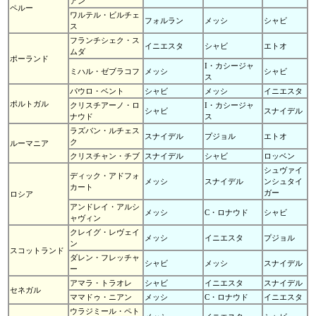
アン
ペルー
ワルテル・ビルチェ
フォルラン
メッシ
シャビ
ス
フランチシェク・ス
イニエスタ
シャビ
エトオ
ムダ
ポーランド
I・カシージャ
ミハル・ゼブラコフ
メッシ
シャビ
ス
パウロ・ベント
シャビ
メッシ
イニエスタ
ポルトガル
クリスチアーノ・ロ
I・カシージャ
シャビ
スナイデル
ナウド
ス
ラズバン・ルチェス
スナイデル
プジョル
エトオ
ク
ルーマニア
クリスチャン・チブ
スナイデル
シャビ
ロッベン
シュヴァイ
ディック・アドフォ
メッシ
スナイデル
ンシュタイ
カート
ガー
ロシア
アンドレイ・アルシ
メッシ
C・ロナウド
シャビ
ャヴィン
クレイグ・レヴェイ
メッシ
イニエスタ
プジョル
ン
スコットランド
ダレン・フレッチャ
シャビ
メッシ
スナイデル
ー
アマラ・トラオレ
シャビ
イニエスタ
スナイデル
セネガル
ママドゥ・ニアン
メッシ
C・ロナウド
イニエスタ
ウラジミール・ペト