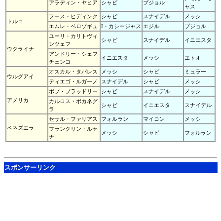
アラディン・ヤヒア
シャビ
プジョル
ャス
フース・ヒディンク
シャビ
スナイデル
メッシ
トルコ
エムレ・ベロゾギュ
I・カシージャス
エジル
プジョル
ユーリ・カリトヴィ
シャビ
スナイデル
イニエスタ
ンツェフ
ウクライナ
アンドリー・シェフ
イニエスタ
メッシ
エトオ
チェンコ
オスカル・タバレス
メッシ
シャビ
ミュラー
ウルグアイ
ディエゴ・ルガーノ
スナイデル
シャビ
メッシ
ボブ・ブラッドリー
シャビ
スナイデル
メッシ
アメリカ
カルロス・ボカネグ
シャビ
イニエスタ
スナイデル
ラ
セサル・ファリアス
フォルラン
マイコン
メッシ
ベネズエラ
フランクリン・ルセ
メッシ
シャビ
フォルラン
ナ
スポンサーリンク