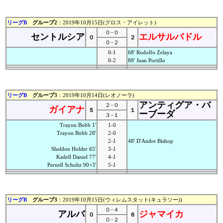
リーグB
グループ2
：2019年10月15日(グロス・アイレット)
０−０
セントルシア
エルサルバドル
０
２
０−２
0-1
68' Rodolfo Zelaya
0-2
88' Juan Portillo
リーグB
グループ3
：2019年10月14日(レオノーラ)
アンティグア・バ
２−０
ガイアナ
５
１
ーブーダ
３−１
Trayon Bobb 1'
1-0
Trayon Bobb 28'
2-0
2-1
48' D'Andre Bishop
Sheldon Holder 65'
3-1
Kadell Daniel 77'
4-1
Pernell Schultz 90+3'
5-1
リーグB
グループ3
：2019年10月15日(ウィレムスタット(キュラソー))
０−４
アルバ
ジャマイカ
０
６
０−２