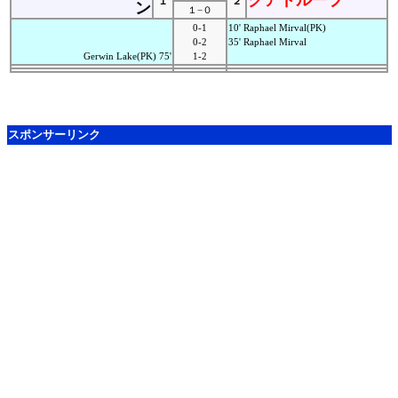
グアドループ
１
２
ン
１−０
0-1
10' Raphael Mirval(PK)
0-2
35' Raphael Mirval
Gerwin Lake(PK) 75'
1-2
スポンサーリンク