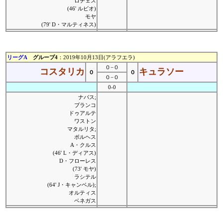
ロチェス
(46' ルビオ)
モヤ
(79' D・マルティネス)
リーグA
グループ4
：2019年10月13日(アラフエラ)
０−０
コスタリカ
キュラソー
０
０
０−０
0-0
ナバス;
ブランコ
ドゥアルテ
ワストン
マタルリタ;
ボルヘス
A・クルス
(46' L・ディアス)
D・フローレス
(73' モヤ)
ラシテル
(64' J・キャンベル);
オルティス
ベネガス