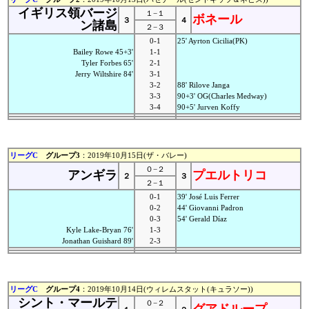
イギリス領バージ
１−１
ボネール
３
４
ン諸島
２−３
0-1
25' Ayrton Cicilia(PK)
Bailey Rowe 45+3'
1-1
Tyler Forbes 65'
2-1
Jerry Wiltshire 84'
3-1
3-2
88' Rilove Janga
3-3
90+3' OG(Charles Medway)
3-4
90+5' Jurven Koffy
リーグC
グループ3
：2019年10月15日(ザ・バレー)
０−２
アンギラ
プエルトリコ
２
３
２−１
0-1
39' José Luis Ferrer
0-2
44' Giovanni Padron
0-3
54' Gerald Díaz
Kyle Lake-Bryan 76'
1-3
Jonathan Guishard 89'
2-3
リーグC
グループ4
：2019年10月14日(ウィレムスタット(キュラソー))
シント・マールテ
０−２