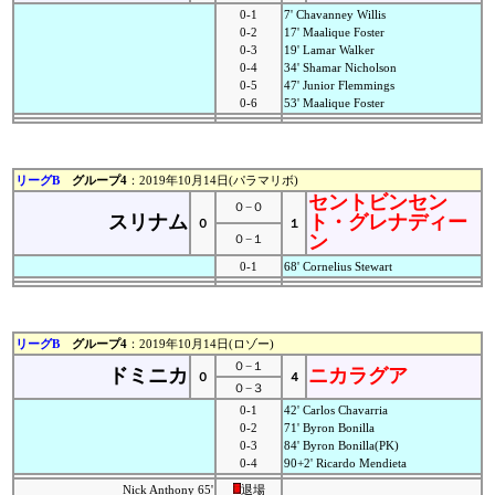
0-1
7' Chavanney Willis
0-2
17' Maalique Foster
0-3
19' Lamar Walker
0-4
34' Shamar Nicholson
0-5
47' Junior Flemmings
0-6
53' Maalique Foster
リーグB
グループ4
：2019年10月14日(パラマリボ)
セントビンセン
０−０
スリナム
ト・グレナディー
０
１
ン
０−１
0-1
68' Cornelius Stewart
リーグB
グループ4
：2019年10月14日(ロゾー)
０−１
ドミニカ
ニカラグア
０
４
０−３
0-1
42' Carlos Chavarria
0-2
71' Byron Bonilla
0-3
84' Byron Bonilla(PK)
0-4
90+2' Ricardo Mendieta
Nick Anthony 65'
退場