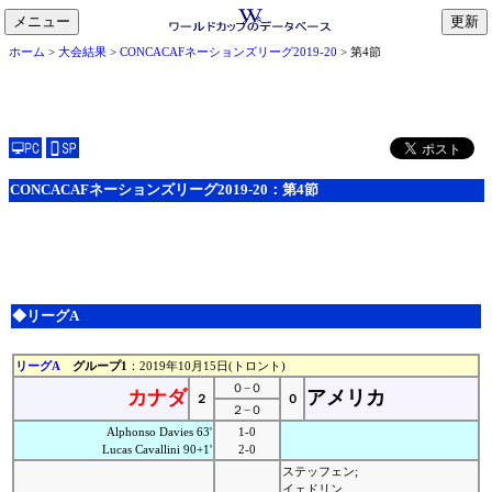
メニュー
toggle
ホーム
>
大会結果
>
CONCACAFネーションズリーグ2019-20
> 第4節
navigation
CONCACAFネーションズリーグ2019-20：第4節
◆リーグA
リーグA
グループ1
：2019年10月15日(トロント)
０−０
カナダ
アメリカ
２
０
２−０
Alphonso Davies 63'
1-0
Lucas Cavallini 90+1'
2-0
ステッフェン;
イェドリン