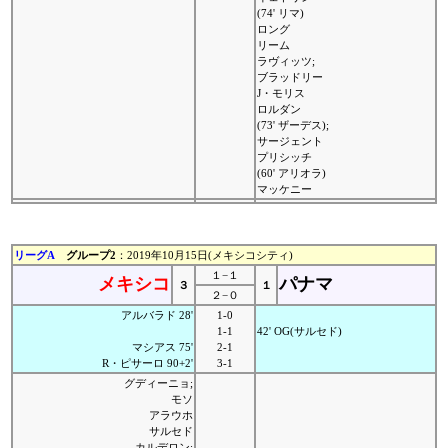
(74' リマ)
ロング
リーム
ラヴィッツ;
ブラッドリー
J・モリス
ロルダン
(73' ザーデス);
サージェント
プリシッチ
(60' アリオラ)
マッケニー
リーグA
グループ2
：2019年10月15日(メキシコシティ)
１−１
メキシコ
パナマ
３
１
２−０
アルバラド 28'
1-0
1-1
42' OG(サルセド)
マシアス 75'
2-1
R・ピサーロ 90+2'
3-1
グディーニョ;
モソ
アラウホ
サルセド
カルデロン;