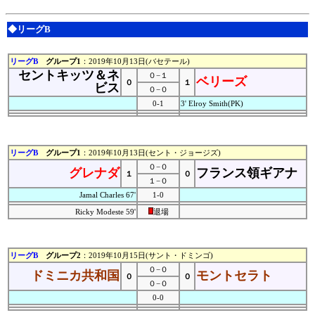
◆リーグB
リーグB
グループ1
：2019年10月13日(バセテール)
セントキッツ＆ネ
０−１
ベリーズ
０
１
ビス
０−０
0-1
3' Elroy Smith(PK)
リーグB
グループ1
：2019年10月13日(セント・ジョージズ)
０−０
グレナダ
フランス領ギアナ
１
０
１−０
Jamal Charles 67'
1-0
Ricky Modeste 59'
退場
リーグB
グループ2
：2019年10月15日(サント・ドミンゴ)
０−０
ドミニカ共和国
モントセラト
０
０
０−０
0-0