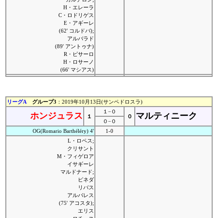
H・エレーラ
C・ロドリゲス
E・アギーレ
(62' コルドバ);
アルバラド
(89' アントゥナ)
R・ピサーロ
H・ロサーノ
(66' マシアス)
リーグA
グループ3
：2019年10月13日(サンペドロスラ)
１−０
ホンジュラス
マルティニーク
１
０
０−０
OG(Romario Barthéléry) 4'
1-0
L・ロペス;
クリサント
M・フィゲロア
イサギーレ
マルドナード;
ピネダ
リバス
アルバレス
(75' アコスタ);
エリス