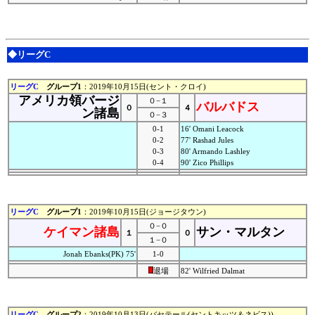
◆リーグC
リーグC
グループ1
：2019年10月15日(セント・クロイ)
アメリカ領バージ
０−１
バルバドス
０
４
ン諸島
０−３
0-1
16' Omani Leacock
0-2
77' Rashad Jules
0-3
80' Armando Lashley
0-4
90' Zico Phillips
リーグC
グループ1
：2019年10月15日(ジョージタウン)
０−０
ケイマン諸島
サン・マルタン
１
０
１−０
Jonah Ebanks(PK) 75'
1-0
退場
82' Wilfried Dalmat
リーグC
グループ2
：2019年10月13日(バセテール(セントキッツ＆ネビス))