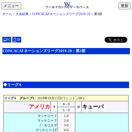
メニュー
toggle
ホーム
>
大会結果
>
CONCACAFネーションズリーグ2019-20
> 第3節
navigation
CONCACAFネーションズリーグ2019-20：第3節
◆リーグA
リーグA
グループ1
：2019年10月11日(ワシントンDC)
６−０
アメリカ
キューバ
７
０
１−０
マッケニー 1'
1-0
マッケニー 5'
2-0
J・モリス 9'
3-0
マッケニー 13'
4-0