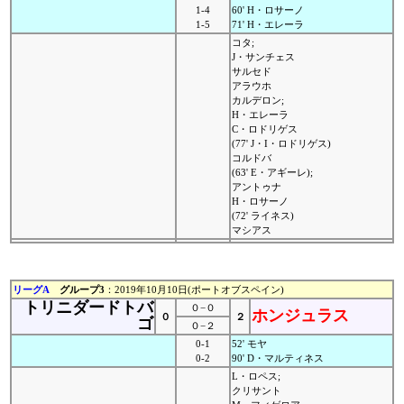
1-4
60' H・ロサーノ
1-5
71' H・エレーラ
コタ;
J・サンチェス
サルセド
アラウホ
カルデロン;
H・エレーラ
C・ロドリゲス
(77' J・I・ロドリゲス)
コルドバ
(63' E・アギーレ);
アントゥナ
H・ロサーノ
(72' ライネス)
マシアス
リーグA
グループ3
：2019年10月10日(ポートオブスペイン)
トリニダードトバ
０−０
ホンジュラス
０
２
ゴ
０−２
0-1
52' モヤ
0-2
90' D・マルティネス
L・ロペス;
クリサント