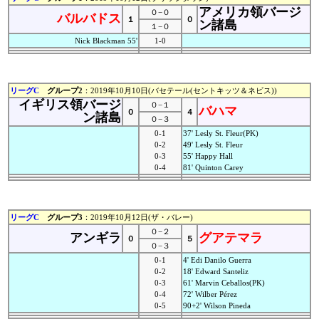
アメリカ領バージ
０−０
バルバドス
１
０
ン諸島
１−０
Nick Blackman 55'
1-0
リーグC
グループ2
：2019年10月10日(バセテール(セントキッツ＆ネビス))
イギリス領バージ
０−１
バハマ
０
４
ン諸島
０−３
0-1
37' Lesly St. Fleur(PK)
0-2
49' Lesly St. Fleur
0-3
55' Happy Hall
0-4
81' Quinton Carey
リーグC
グループ3
：2019年10月12日(ザ・バレー)
０−２
アンギラ
グアテマラ
０
５
０−３
0-1
4' Edi Danilo Guerra
0-2
18' Edward Santeliz
0-3
61' Marvin Ceballos(PK)
0-4
72' Wilber Pérez
0-5
90+2' Wilson Pineda