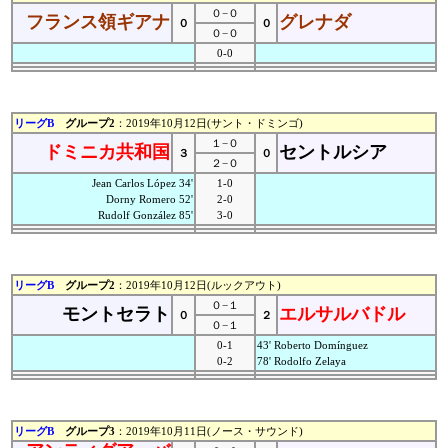
０−０
フランス領ギアナ
グレナダ
０
０
０−０
0-0
リーグB
グループ2
：2019年10月12日(サント・ドミンゴ)
１−０
ドミニカ共和国
セントルシア
３
０
２−０
Jean Carlos López 34'
1-0
Dorny Romero 52'
2-0
Rudolf González 85'
3-0
リーグB
グループ2
：2019年10月12日(ルックアウト)
０−１
モントセラト
エルサルバドル
０
２
０−１
0-1
43' Roberto Domínguez
0-2
78' Rodolfo Zelaya
リーグB
グループ3
：2019年10月11日(ノース・サウンド)