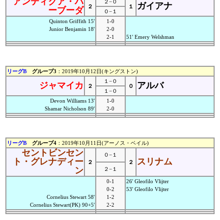
アンティグア・バ
２−０
ガイアナ
２
１
ーブーダ
０−１
Quinton Griffith 15'
1-0
Junior Benjamin 18'
2-0
2-1
51' Emery Welshman
リーグB
グループ3
：2019年10月12日(キングストン)
１−０
ジャマイカ
アルバ
２
０
１−０
Devon Williams 13'
1-0
Shamar Nicholson 89'
2-0
リーグB
グループ4
：2019年10月11日(アーノス・ベイル)
セントビンセン
０−１
ト・グレナディー
スリナム
２
２
ン
２−１
0-1
26' Gleofilo Vlijter
0-2
53' Gleofilo Vlijter
Cornelius Stewart 58'
1-2
Cornelius Stewart(PK) 90+5'
2-2