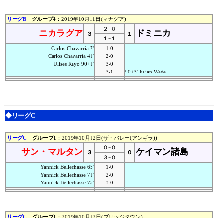
リーグB
グループ4
：2019年10月11日(マナグア)
２−０
ニカラグア
ドミニカ
３
１
１−１
Carlos Chavarría 7'
1-0
Carlos Chavarría 41'
2-0
Ulises Rayo 90+1'
3-0
3-1
90+3' Julian Wade
◆リーグC
リーグC
グループ1
：2019年10月12日(ザ・バレー(アンギラ))
０−０
サン・マルタン
ケイマン諸島
３
０
３−０
Yannick Bellechasse 65'
1-0
Yannick Bellechasse 71'
2-0
Yannick Bellechasse 75'
3-0
リーグC
グループ1
：2019年10月12日(ブリッジタウン)