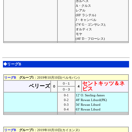
ボルヘス
A・クルス
レアル
(69' ラシテル)
J・キャンベル
(74' G・ゴンサレス);
オルティス
モヤ
(46' D・フローレス)
◆リーグB
リーグB
グループ1
：2019年10月10日(ベルモパン)
セントキッツ＆ネ
０−１
ベリーズ
０
４
ビス
０−３
0-1
12' O. Sterling-James
0-2
48' Rowan Liburd(PK)
0-3
56' Rowan Liburd
0-4
63' Rowan Liburd
リーグB
グループ1
：2019年10月10日(カイエンヌ)