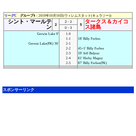
リーグC
グループ4
：2019年10月10日(ウィレムスタット(キュラソー))
シント・マールテ
タークス＆カイコ
２−２
２
５
ン
ス諸島
０−３
Gerwin Lake 9'
1-0
1-1
18' Billy Forbes
Gerwin Lake(PK) 36'
2-1
2-2
45+1' Billy Forbes
2-3
59' Jeff Beljour
2-4
61' Herby Magny
2-5
87' Billy Forbes(PK)
スポンサーリンク