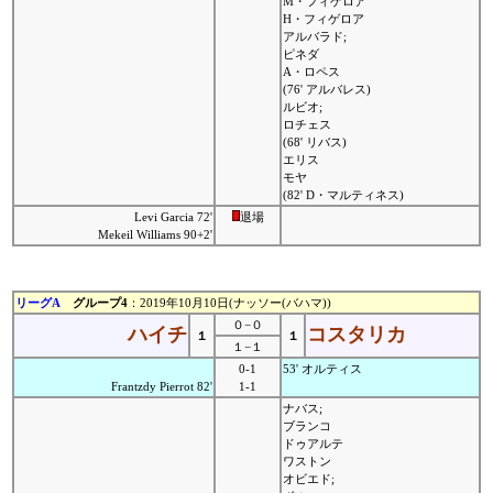
M・フィゲロア
H・フィゲロア
アルバラド;
ピネダ
A・ロペス
(76' アルバレス)
ルビオ;
ロチェス
(68' リバス)
エリス
モヤ
(82' D・マルティネス)
Levi Garcia 72'
退場
Mekeil Williams 90+2'
リーグA
グループ4
：2019年10月10日(ナッソー(バハマ))
０−０
ハイチ
コスタリカ
１
１
１−１
0-1
53' オルティス
Frantzdy Pierrot 82'
1-1
ナバス;
ブランコ
ドゥアルテ
ワストン
オビエド;