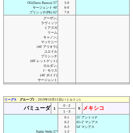
OG(Dario Ramos) 37'
5-0
サージェント 40'
6-0
プリシッチ(PK) 62'
7-0
グーザン;
ラヴィッツ
ミアズガ
リーム
キャノン;
マッケニー
(46' アリオラ)
ユエイル
プリシッチ
(68' レットゲット)
ロルダン;
J・モリス
(46' ボイド)
サージェント
リーグA
グループ2
：2019年10月11日(ハミルトン)
０−２
バミューダ
メキシコ
１
５
１−３
0-1
25' アントゥナ
0-2
45+2' マシアス
0-3
54' マシアス
Nahki Wells 57'
1-3