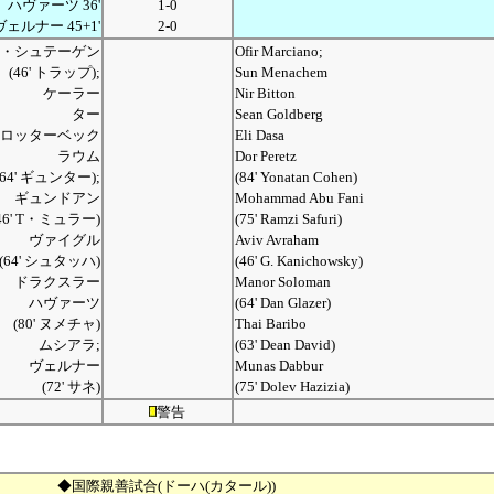
ハヴァーツ 36'
1-0
ヴェルナー 45+1'
2-0
・シュテーゲン
Ofir Marciano;
(46' トラップ);
Sun Menachem
ケーラー
Nir Bitton
ター
Sean Goldberg
ロッターベック
Eli Dasa
ラウム
Dor Peretz
(64' ギュンター);
(84' Yonatan Cohen)
ギュンドアン
Mohammad Abu Fani
46' T・ミュラー)
(75' Ramzi Safuri)
ヴァイグル
Aviv Avraham
(64' シュタッハ)
(46' G. Kanichowsky)
ドラクスラー
Manor Soloman
ハヴァーツ
(64' Dan Glazer)
(80' ヌメチャ)
Thai Baribo
ムシアラ;
(63' Dean David)
ヴェルナー
Munas Dabbur
(72' サネ)
(75' Dolev Hazizia)
警告
◆国際親善試合(ドーハ(カタール))