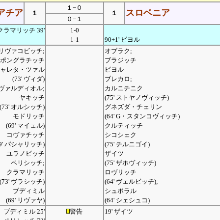
１−０
アチア
スロベニア
１
１
０−１
クラマリッチ 39'
1-0
1-1
90+1' ビヨル
リヴァコビッチ;
オブラク;
ポングラチッチ
ブラジッチ
ャレタ・ツァル
ビヨル
(73' ヴィダ)
ブレカロ;
ヴァルディオル;
カルニチニク
ヤキッチ
(75' ストヤノヴィッチ)
(73' オルシッチ)
グネズダ・チェリン
モドリッチ
(64' G・スタンコヴィッチ)
(69' マイェル)
クルティッチ
コヴァチッチ
シコシェク
69' パシャリッチ)
(75' チルニゴイ)
ユラノビッチ
ザイツ
ペリシッチ;
(75' ザホヴィッチ)
クラマリッチ
ロヴリッチ
(73' ヴラシッチ)
(64' ヴェルビッチ);
ブディミル
シュポラル
(69' リヴァヤ)
(64' シェシュコ)
ブディミル 25'
警告
19' ザイツ