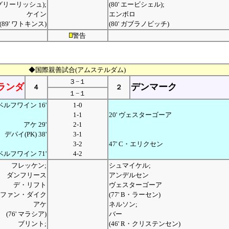
' グリーリッシュ);
(80' エービシェル);
ケイン
エンボロ
(89' ワトキンス)
(80' ガブラノビッチ)
警告
◆国際親善試合(アムステルダム)
３−１
ランダ
デンマーク
４
２
１−１
ベルフワイン 16'
1-0
1-1
20' ヴェスターゴーア
アケ 29'
2-1
デパイ(PK) 38'
3-1
3-2
47' C・エリクセン
ベルフワイン 71'
4-2
フレッケン;
シュマイケル;
ダンフリース
アンデルセン
デ・リフト
ヴェスターゴーア
ファン・ダイク
(77' B・ラーセン)
アケ
ネルソン;
(76' マラシア)
バー
ブリント;
(46' R・クリステンセン)