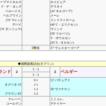
ープマイネルス
ホイビェア
F・デ・ヨング
デラネイ
ベルハイス;
(24' ネルゴーア)
ベルフワイン
メーレ
(76' マレン)
リンドストローム
デパイ
(46' C・エリクセン)
(76' ダンジュマ)
ヴィンド
(58' ドルベリ);
Y・ポウルセン
(45' S・オルセン)
警告
37' ヴェスターゴーア
◆国際親善試合(ダブリン)
１−１
ランド
ベルギー
２
２
１−１
0-1
12' バチュアイ
オグベネ 35'
1-1
1-2
58' ヴァナケン
ブラウン 85'
2-2
ケレハー;
ミニョレ;
コールマン
デナイヤー