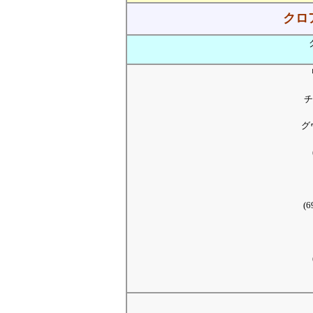
クロ
チ
グ
(