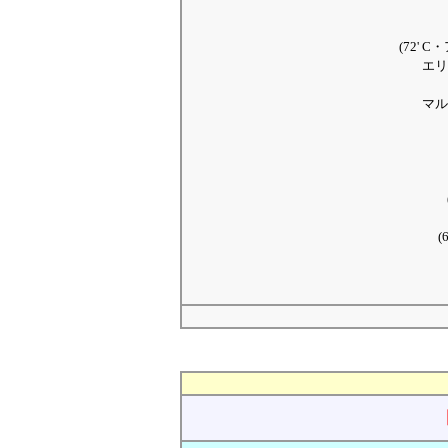
(72' 
エリ
マル
(