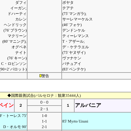
ダフィ
ボヤタ
イーガン;
テアテ
ドハーティ
(75' マンガラ);
カレン
サーレマーケルス
ヘンドリック
(46' フォケ)
(76' ブラウン)
デンドンケル
マクリーン
ティーレマンス
(80' マニング);
T・アザール;
オグベネ
デ・ケテラエル
ナイト
(75' ヤヌザイ)
(76' キーン)
ヴァナケン
C・ロビンソン
バチュアイ
(90+2' パロット)
(83' ベンテケ)
警告
◆国際親善試合(バルセロナ：観衆35444人)
０−０
ペイン
アルバニア
２
１
２−１
F・トーレス 75'
1-0
1-1
85' Myrto Uzuni
D・オルモ 90'
2-1