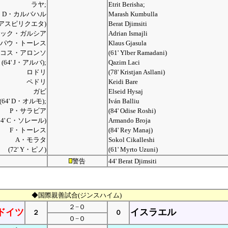
ラヤ;
Etrit Berisha;
D・カルバハル
Marash Kumbulla
C・アスピリクエタ)
Berat Djimsiti
ック・ガルシア
Adrian Ismajli
パウ・トーレス
Klaus Gjasula
コス・アロンソ
(61' Ylber Ramadani)
(64' J・アルバ);
Qazim Laci
ロドリ
(78' Kristjan Asllani)
ペドリ
Keidi Bare
ガビ
Elseid Hysaj
(64' D・オルモ);
Iván Balliu
P・サラビア
(84' Odise Roshi)
64' C・ソレール)
Armando Broja
F・トーレス
(84' Rey Manaj)
A・モラタ
Sokol Cikalleshi
(72' Y・ピノ)
(61' Myrto Uzuni)
警告
44' Berat Djimsiti
◆国際親善試合(ジンスハイム)
２−０
ドイツ
イスラエル
２
０
０−０