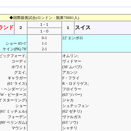
◆国際親善試合(ロンドン：観衆78881人)
１−１
ランド
スイス
２
１
１−０
0-1
22' エンボロ
ショー 45+1'
1-1
ケイン(PK) 78'
2-1
ピックフォード;
オムリン;
コーディ
ヴィドマー
ホワイト
(36' ムバブ)
グエイ;
アカンジ
ギャラガー
F・フライ
(61' ライス)
R・ロドリゲス;
J・ヘンダーソン
フロイラー
W・ピータース
(63' ツバー)
62' スターリング)
ジャカ
ショー
シュテッフェン
(61' ミッチェル)
(62' ゼチリ)
フォーデン
ヴァルガス
(80' ベリンガム)
(63' ソウ)
マウント
シャチリ