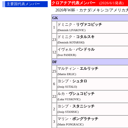
クロアチア代表メンバー
(2026/6/1発表)
主要国代表メンバー
2026年W杯・カナダ/メキシコ/アメリカ大会
GK
ドミニク・
リヴァコビッチ
1
(Dominik LIVAKOVIC)
ドミニク・
コタルスキ
23
(Dominik KOTARSKI)
イヴォル・
パンドゥル
12
(Ivor PANDUR)
DF
マルティン・
エルリッチ
25
(Martin ERLIC)
ヨシプ・
シュタロ
6
(Josip SUTALO)
ルカ・
ヴシュコビッチ
22
(Luka VUSKOVIC)
ヨシプ・
スタニシッチ
2
(Josip STANISIC)
マリン・
ポングラチッチ
3
(Marin PONGRACIC)