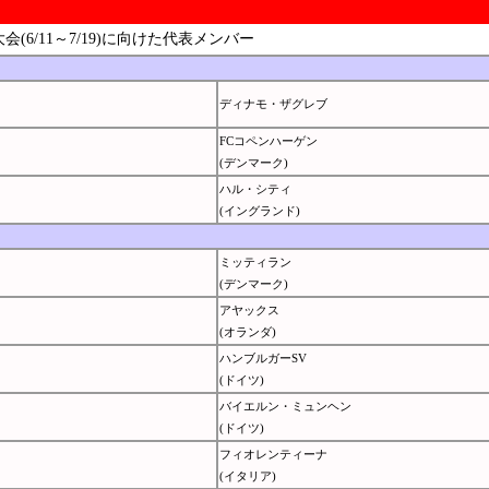
(6/11～7/19)に向けた代表メンバー
ディナモ・ザグレブ
FCコペンハーゲン
(デンマーク)
ハル・シティ
(イングランド)
ミッティラン
(デンマーク)
アヤックス
(オランダ)
ハンブルガーSV
(ドイツ)
バイエルン・ミュンヘン
(ドイツ)
フィオレンティーナ
(イタリア)