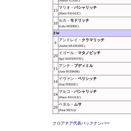
(Nikola VLASIC)
マリオ・
パシャリッチ
15
(Mario PASALIC)
ルカ・
モドリッチ
10
(Luka MODRIC)
FW
アンドレイ・
クラマリッチ
9
(Andrej KRAMARIC)
イゴール・
マタノビッチ
20
(Igor MATANOVIC)
アンテ・
ブディミル
11
(Ante BUDIMIR)
イヴァン・
ペリシッチ
14
(Ivan PERISIC)
マルコ・
パシャリッチ
24
(Marco PASALIC)
ペタル・
ムサ
26
(Petar MUSA)
クロアチア代表バックナンバー