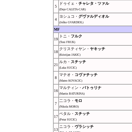
ドゥイェ・
チャレタ・ツァル
5
(Duje CALETA-CAR)
ヨシュコ・
グヴァルディオル
4
(Joško GVARDIOL)
MF
トニ・
フルク
19
(Toni FRUK)
クリスティヤン・
ヤキッチ
18
(Kristijan JAKIC)
ルカ・
スチッチ
21
(Luka SUCIC)
マテオ・
コヴァチッチ
8
(Mateo KOVACIC)
マルティン・
バトゥリナ
16
(Martin BATURINA)
二コラ・
モロ
7
(Nikola MORO)
ペタル・
スチッチ
17
(Petar SUCIC)
ニコラ・
ヴラシッチ
13