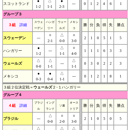
●
△
●
スコットランド
---
0
1
2
4
6
1
1-2
1-1
2-3
グループ３
スウェ
ハンガ
ウェー
メキシ
３組
詳細
勝
分
負
得
失
勝点
ーデン
リー
ルズ
コ
○
△
○
スウェーデン
---
2
1
0
5
1
5
2-1
0-0
3-0
●
△
○
ハンガリー
---
1
1
1
6
3
3
1-2
1-1
4-0
△
△
△
ウェールズ
---
0
3
0
2
2
3
0-0
1-1
1-1
●
●
△
メキシコ
---
0
1
2
1
8
1
0-3
0-4
1-1
３組２位決定戦＝
ウェールズ
２−１ハンガリー
グループ４
ブラジ
イング
オース
４組
詳細
勝
分
負
得
失
勝点
ソ連
ル
ランド
トリア
△
○
○
ブラジル
---
2
1
0
5
0
5
0-0
2-0
3-0
△
△
△