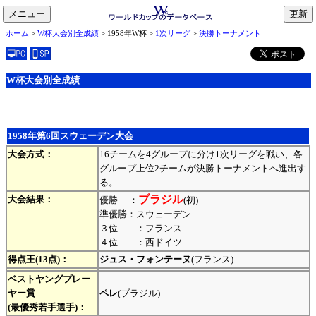
メニュー
toggle
ホーム
>
W杯大会別全成績
> 1958年W杯 >
1次リーグ
>
決勝トーナメント
navigation
W杯大会別全成績
1958年第6回スウェーデン大会
大会方式：
16チームを4グループに分け1次リーグを戦い、各
グループ上位2チームが決勝トーナメントへ進出す
る。
ブラジル
大会結果：
優勝 ：
(初)
準優勝：スウェーデン
３位 ：フランス
４位 ：西ドイツ
得点王(13点)：
ジュス・フォンテーヌ
(フランス)
ベストヤングプレー
ヤー賞
ペレ
(ブラジル)
(最優秀若手選手)：