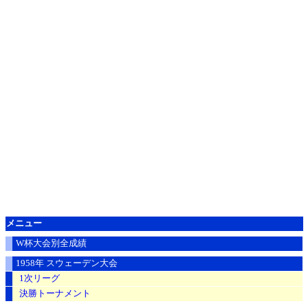
メニュー
W杯大会別全成績
1958年 スウェーデン大会
1次リーグ
決勝トーナメント