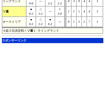
イングランド
---
0
3
0
4
4
3
0-0
2-2
2-2
●
△
○
ソ連
---
1
1
1
4
4
3
0-2
2-2
2-0
●
△
●
オーストリア
---
0
1
2
2
7
1
0-3
2-2
0-2
４組２位決定戦＝
ソ連
１−０イングランド
スポンサーリンク