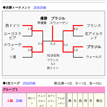
◆決勝トーナメント
試合詳細
優勝 ブラジル
準優勝 スウェーデン
西ドイツ
フランス
1-0
4-0
ユーゴスラ
北アイルラ
ビア
ンド
3-1
5-2
スウェーデ
5-2
ブラジル
ン
2-0
1-0
3位決定戦
ソ連
ウェールズ
フランス
6-3
西ドイツ
◆1次リーグ
試合詳細
勝点(勝＝2点、分＝1点、負＝0点)
グループ１
チェコ
北アイ
西ドイ
アルゼ
１組
詳細
勝
分
負
得
失
勝点
スロバ
ルラン
ツ
ンチン
キア
ド