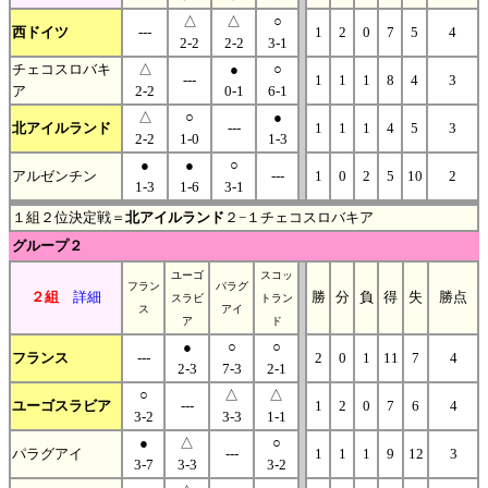
△
△
○
西ドイツ
---
1
2
0
7
5
4
2-2
2-2
3-1
チェコスロバキ
△
●
○
---
1
1
1
8
4
3
ア
2-2
0-1
6-1
△
○
●
北アイルランド
---
1
1
1
4
5
3
2-2
1-0
1-3
●
●
○
アルゼンチン
---
1
0
2
5
10
2
1-3
1-6
3-1
１組２位決定戦＝
北アイルランド
２−１チェコスロバキア
グループ２
ユーゴ
スコッ
フラン
パラグ
２組
詳細
勝
分
負
得
失
勝点
スラビ
トラン
ス
アイ
ア
ド
●
○
○
フランス
---
2
0
1
11
7
4
2-3
7-3
2-1
○
△
△
ユーゴスラビア
---
1
2
0
7
6
4
3-2
3-3
1-1
●
△
○
パラグアイ
---
1
1
1
9
12
3
3-7
3-3
3-2