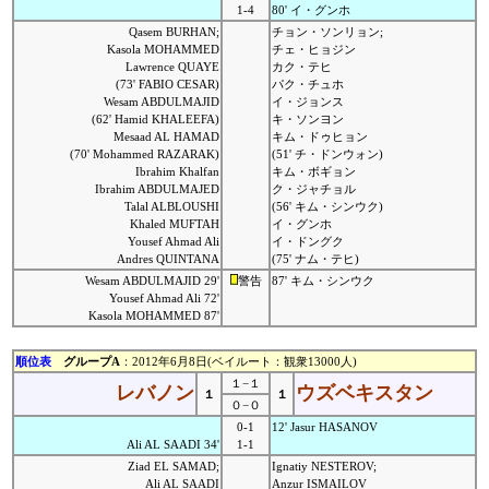
1-4
80' イ・グンホ
Qasem BURHAN;
チョン・ソンリョン;
Kasola MOHAMMED
チェ・ヒョジン
Lawrence QUAYE
カク・テヒ
(73' FABIO CESAR)
パク・チュホ
Wesam ABDULMAJID
イ・ジョンス
(62' Hamid KHALEEFA)
キ・ソンヨン
Mesaad AL HAMAD
キム・ドゥヒョン
(70' Mohammed RAZARAK)
(51' チ・ドンウォン)
Ibrahim Khalfan
キム・ボギョン
Ibrahim ABDULMAJED
ク・ジャチョル
Talal ALBLOUSHI
(56' キム・シンウク)
Khaled MUFTAH
イ・グンホ
Yousef Ahmad Ali
イ・ドングク
Andres QUINTANA
(75' ナム・テヒ)
Wesam ABDULMAJID 29'
警告
87' キム・シンウク
Yousef Ahmad Ali 72'
Kasola MOHAMMED 87'
順位表
グループA
：2012年6月8日(ベイルート：観衆13000人)
１−１
レバノン
ウズベキスタン
１
１
０−０
0-1
12' Jasur HASANOV
Ali AL SAADI 34'
1-1
Ziad EL SAMAD;
Ignatiy NESTEROV;
Ali AL SAADI
Anzur ISMAILOV