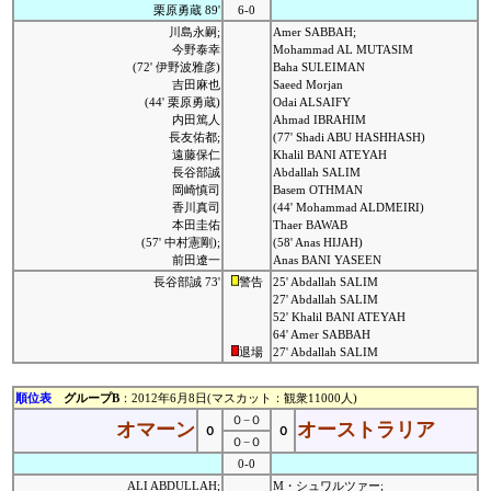
栗原勇蔵 89'
6-0
川島永嗣;
Amer SABBAH;
今野泰幸
Mohammad AL MUTASIM
(72' 伊野波雅彦)
Baha SULEIMAN
吉田麻也
Saeed Morjan
(44' 栗原勇蔵)
Odai ALSAIFY
内田篤人
Ahmad IBRAHIM
長友佑都;
(77' Shadi ABU HASHHASH)
遠藤保仁
Khalil BANI ATEYAH
長谷部誠
Abdallah SALIM
岡崎慎司
Basem OTHMAN
香川真司
(44' Mohammad ALDMEIRI)
本田圭佑
Thaer BAWAB
(57' 中村憲剛);
(58' Anas HIJAH)
前田遼一
Anas BANI YASEEN
長谷部誠 73'
警告
25' Abdallah SALIM
27' Abdallah SALIM
52' Khalil BANI ATEYAH
64' Amer SABBAH
退場
27' Abdallah SALIM
順位表
グループB
：2012年6月8日(マスカット：観衆11000人)
０−０
オマーン
オーストラリア
０
０
０−０
0-0
ALI ABDULLAH;
M・シュワルツァー;