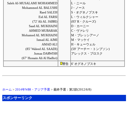
Saleh AI-MUSALAMI MOHAMMED
L・ニール
Mohammed AL BALUSHI
J・ノース
Raed SALEH
S・オグネノブスキ
Eid AL FARSI
L・ウィルクシャー
(72' Ali AL JABRI)
(83' R・クルーズ)
Saad AL MUKHAINI
D・カーニー
AHMED MUBARAK
C・ヴァレリ
Mohamed AL MUKHAINI
M・ブレッシアーノ
Ismail AL AJMI
M・マッケイ
AMAD ALI
H・キューウェル
(85' Waleed AL SAADI)
(59' アーチー・トンプソン)
Jumaa DARWISH
アレックス・ブロスク
(67' Hussain Ali Al Hadhri)
警告
6' オグネノブスキ
ホーム
>
2014年W杯・アジア予選
> 最終予選：第2節(2012/6/8)
スポンサーリンク