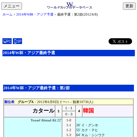
メニュー
toggle
ホーム
>
2014年W杯・アジア予選
> 最終予選：第2節(2012/6/8)
navigation
2014年W杯・アジア最終予選
2014年W杯・アジア最終予選：第2節
順位表
グループA
：2012年6月8日(ドーハ：観衆10730人)
１−１
カタール
韓国
１
４
０−３
Yousef Ahmad Ali 22'
1-0
1-1
26' イ・グンホ
1-2
55' カク・テヒ
1-3
64' キム・シンウク