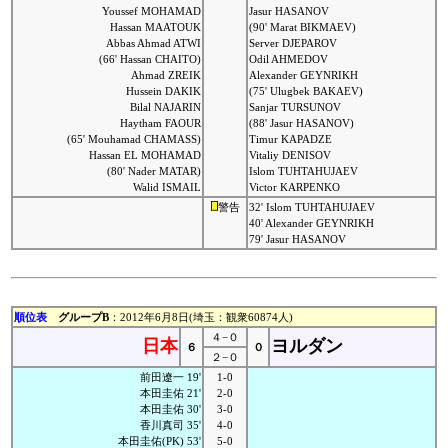
Youssef MOHAMAD
Jasur HASANOV
Hassan MAATOUK
(90' Marat BIKMAEV)
Abbas Ahmad ATWI
Server DJEPAROV
(66' Hassan CHAITO)
Odil AHMEDOV
Ahmad ZREIK
Alexander GEYNRIKH
Hussein DAKIK
(75' Ulugbek BAKAEV)
Bilal NAJARIN
Sanjar TURSUNOV
Haytham FAOUR
(88' Jasur HASANOV)
(65' Mouhamad CHAMASS)
Timur KAPADZE
Hassan EL MOHAMAD
Vitaliy DENISOV
(80' Nader MATAR)
Islom TUHTAHUJAEV
Walid ISMAIL
Victor KARPENKO
警告
32' Islom TUHTAHUJAEV
40' Alexander GEYNRIKH
79' Jasur HASANOV
順位表
グループB
：2012年6月8日(埼玉：観衆60874人)
４−０
日本
ヨルダン
６
０
２−０
前田遼一 19'
1-0
本田圭佑 21'
2-0
本田圭佑 30'
3-0
香川真司 35'
4-0
本田圭佑(PK) 53'
5-0