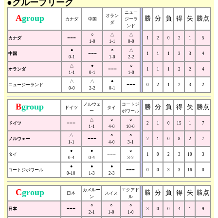
●グループリーグ
ニュー
A
group
オラン
勝
分
負
得
失
勝点
カナダ
中国
ジーラ
ダ
ンド
---
○
△
△
カナダ
1
2
0
2
1
5
1-0
1-1
0-0
●
---
○
△
中国
1
1
1
3
3
4
0-1
1-0
2-2
△
●
---
○
オランダ
1
1
1
2
2
4
1-1
0-1
1-0
△
△
●
---
ニュージーランド
0
2
1
2
3
2
0-0
2-2
0-1
B
group
ノルウェ
コートジ
勝
分
負
得
失
勝点
ドイツ
タイ
ー
ボワール
---
△
○
○
ドイツ
2
1
0
15
1
7
1-1
4-0
10-0
△
---
○
○
ノルウェー
2
1
0
8
2
7
1-1
4-0
3-1
●
●
---
○
タイ
1
0
2
3
10
3
0-4
0-4
3-2
●
●
●
---
コートジボワール
0
0
3
3
16
0
0-10
1-3
2-3
C
group
カメルー
エクアド
勝
分
負
得
失
勝点
日本
スイス
ン
ル
---
○
○
○
日本
3
0
0
4
1
9
2-1
1-0
1-0