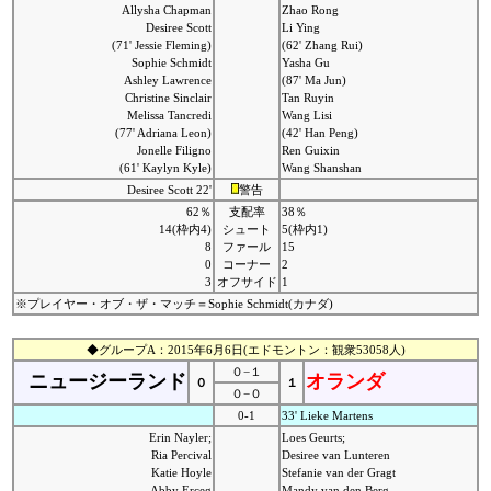
Allysha Chapman
Zhao Rong
Desiree Scott
Li Ying
(71' Jessie Fleming)
(62' Zhang Rui)
Sophie Schmidt
Yasha Gu
Ashley Lawrence
(87' Ma Jun)
Christine Sinclair
Tan Ruyin
Melissa Tancredi
Wang Lisi
(77' Adriana Leon)
(42' Han Peng)
Jonelle Filigno
Ren Guixin
(61' Kaylyn Kyle)
Wang Shanshan
Desiree Scott 22'
警告
62％
支配率
38％
14(枠内4)
シュート
5(枠内1)
8
ファール
15
0
コーナー
2
3
オフサイド
1
※プレイヤー・オブ・ザ・マッチ＝Sophie Schmidt(カナダ)
◆グループA：2015年6月6日(エドモントン：観衆53058人)
０−１
ニュージーランド
オランダ
０
１
０−０
0-1
33' Lieke Martens
Erin Nayler;
Loes Geurts;
Ria Percival
Desiree van Lunteren
Katie Hoyle
Stefanie van der Gragt
Abby Erceg
Mandy van den Berg