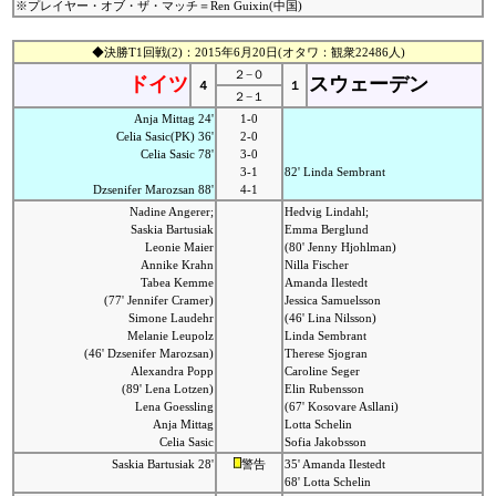
※プレイヤー・オブ・ザ・マッチ＝Ren Guixin(中国)
◆決勝T1回戦(2)：2015年6月20日(オタワ：観衆22486人)
２−０
ドイツ
スウェーデン
４
１
２−１
Anja Mittag 24'
1-0
Celia Sasic(PK) 36'
2-0
Celia Sasic 78'
3-0
3-1
82' Linda Sembrant
Dzsenifer Marozsan 88'
4-1
Nadine Angerer;
Hedvig Lindahl;
Saskia Bartusiak
Emma Berglund
Leonie Maier
(80' Jenny Hjohlman)
Annike Krahn
Nilla Fischer
Tabea Kemme
Amanda Ilestedt
(77' Jennifer Cramer)
Jessica Samuelsson
Simone Laudehr
(46' Lina Nilsson)
Melanie Leupolz
Linda Sembrant
(46' Dzsenifer Marozsan)
Therese Sjogran
Alexandra Popp
Caroline Seger
(89' Lena Lotzen)
Elin Rubensson
Lena Goessling
(67' Kosovare Asllani)
Anja Mittag
Lotta Schelin
Celia Sasic
Sofia Jakobsson
Saskia Bartusiak 28'
警告
35' Amanda Ilestedt
68' Lotta Schelin