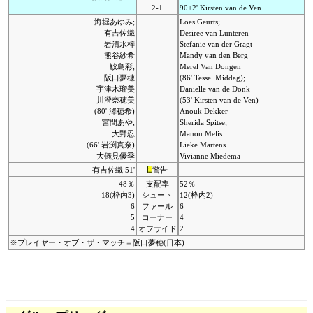
2-1
90+2' Kirsten van de Ven
海堀あゆみ;
Loes Geurts;
有吉佐織
Desiree van Lunteren
岩清水梓
Stefanie van der Gragt
熊谷紗希
Mandy van den Berg
鮫島彩;
Merel Van Dongen
阪口夢穂
(86' Tessel Middag);
宇津木瑠美
Danielle van de Donk
川澄奈穂美
(53' Kirsten van de Ven)
(80' 澤穂希)
Anouk Dekker
宮間あや;
Sherida Spitse;
大野忍
Manon Melis
(66' 岩渕真奈)
Lieke Martens
大儀見優季
Vivianne Miedema
有吉佐織 51'
警告
48％
支配率
52％
18(枠内3)
シュート
12(枠内2)
6
ファール
6
5
コーナー
4
4
オフサイド
2
※プレイヤー・オブ・ザ・マッチ＝阪口夢穂(日本)