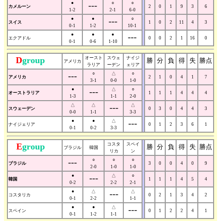
●
---
○
○
カメルーン
2
0
1
9
3
6
1-2
2-1
6-0
●
●
---
○
スイス
1
0
2
11
4
3
0-1
1-2
10-1
●
●
●
---
エクアドル
0
0
2
1
16
0
0-1
0-6
1-10
D
group
オースト
スウェ
ナイジ
勝
分
負
得
失
勝点
アメリカ
ラリア
ーデン
ェリア
---
○
△
○
アメリカ
2
1
0
4
1
7
3-1
0-0
1-0
●
---
△
○
オーストラリア
1
1
1
4
4
4
1-3
1-1
2-0
△
△
---
△
スウェーデン
0
3
0
4
4
3
0-0
1-1
3-3
●
●
△
---
ナイジェリア
0
1
2
3
6
1
0-1
0-2
3-3
E
group
コスタ
スペイ
勝
分
負
得
失
勝点
ブラジル
韓国
リカ
ン
---
○
○
○
ブラジル
3
0
0
4
0
9
2-0
1-0
1-0
●
---
△
○
韓国
1
1
1
4
5
4
0-2
2-2
2-1
●
△
---
△
コスタリカ
0
2
1
3
4
2
0-1
2-2
1-1
●
●
△
---
スペイン
0
1
2
2
4
1
0-1
1-2
1-1