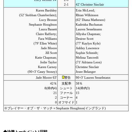
2-1
42' Christine Sinclair
Karen Bardsley
Erin McLeod;
(52' Siobhan Chamberlain);
Rhian Wilkinson
Lucy Bronze
(62' Diana Matheson)
Stephanie Houghton
Kadeisha Buchanan
Laura Bassett
Lauren Sesselmann
Claire Rafferty;
Allysha Chapman;
Fara Williams
Desiree Scott
(79' Ellen White)
(77' Kaylyn Kyle)
Jade Moore
Ashley Lawrence
Jill Scott
Sophie Schmidt;
Katie Chapman;
Melissa Tancredi
Jodie Taylor
(71' Adriana Leon)
Karen Carney
Christine Sinclair
(90+3' Casey Stoney)
Josee Belanger
Jade Moore 63'
警告
90+3' Lauren Sesselmann
42％
支配率
58％
8(枠内4)
シュート
14(枠内3)
21
ファール
15
2
コーナー
4
0
オフサイド
1
※プレイヤー・オブ・ザ・マッチ＝Stephanie Houghton(イングランド)
◆決勝トーナメント1回戦