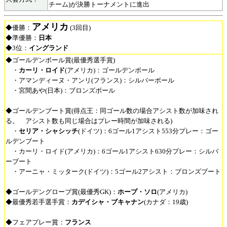
チーム)が決勝トーナメントに進出
アメリカ
◆優勝：
(3回目)
◆準優勝：
日本
◆3位：
イングランド
◆ゴールデンボール賞(最優秀選手賞)
・
カーリ・ロイド
(アメリカ)：ゴールデンボール
・アマンディーヌ・アンリ(フランス)：シルバーボール
・宮間あや(日本)：ブロンズボール
◆ゴールデンブート賞(得点王：同ゴール数の場合アシスト数が加味され
る。 アシスト数も同じ場合はプレー時間が加味される)
・
セリア・シャシッチ
(ドイツ)：6ゴール1アシスト553分プレー：ゴー
ルデンブート
・カーリ・ロイド(アメリカ)：6ゴール1アシスト630分プレー：シルバ
ーブート
・アーニャ・ミッターク(ドイツ)：5ゴール2アシスト：ブロンズブート
◆ゴールデングローブ賞(最優秀GK)：
ホープ・ソロ
(アメリカ)
◆最優秀若手選手賞：
カデイシャ・ブキャナン
(カナダ：19歳)
◆フェアプレー賞：
フランス