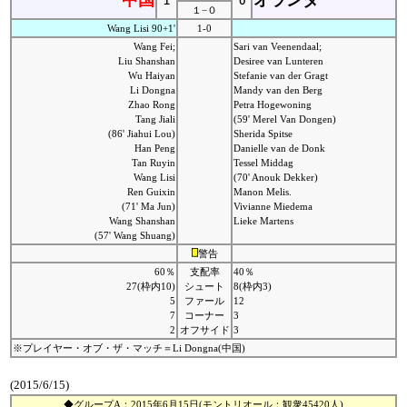
中国
オランダ
１
０
１−０
Wang Lisi 90+1'
1-0
Wang Fei;
Sari van Veenendaal;
Liu Shanshan
Desiree van Lunteren
Wu Haiyan
Stefanie van der Gragt
Li Dongna
Mandy van den Berg
Zhao Rong
Petra Hogewoning
Tang Jiali
(59' Merel Van Dongen)
(86' Jiahui Lou)
Sherida Spitse
Han Peng
Danielle van de Donk
Tan Ruyin
Tessel Middag
Wang Lisi
(70' Anouk Dekker)
Ren Guixin
Manon Melis.
(71' Ma Jun)
Vivianne Miedema
Wang Shanshan
Lieke Martens
(57' Wang Shuang)
警告
60％
支配率
40％
27(枠内10)
シュート
8(枠内3)
5
ファール
12
7
コーナー
3
2
オフサイド
3
※プレイヤー・オブ・ザ・マッチ＝Li Dongna(中国)
(2015/6/15)
◆グループA：2015年6月15日(モントリオール：観衆45420人)