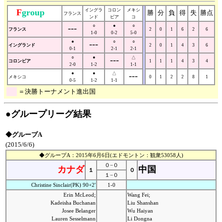
F
group
イングラ
コロン
メキシ
勝
分
負
得
失
勝点
フランス
ンド
ビア
コ
---
○
●
○
フランス
2
0
1
6
2
6
1-0
0-2
5-0
●
---
○
○
イングランド
2
0
1
4
3
6
0-1
2-1
2-1
○
●
---
△
コロンビア
1
1
1
4
3
4
2-0
1-2
1-1
●
●
△
---
メキシコ
0
1
2
2
8
1
0-5
1-2
1-1
＝決勝トーナメント進出国
●グループリーグ結果
◆グループA
(2015/6/6)
◆グループA：2015年6月6日(エドモントン：観衆53058人)
０−０
カナダ
中国
１
０
１−０
Christine Sinclair(PK) 90+2'
1-0
Erin McLeod;
Wang Fei;
Kadeisha Buchanan
Liu Shanshan
Josee Belanger
Wu Haiyan
Lauren Sesselmann
Li Dongna