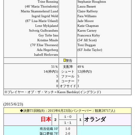
Trine Ronning
Stephanie Houghton
(46' Maria Thorisdottir)
Laura Bassett
Marita Skammelsrud Lund
Claire Rafferty
Ingrid Ingrid Wold
Fara Williams
(87' Lisa-Marie Utland)
Jade Moore
Lene Mykjaland
Katie Chapman
Solveig Gulbrandsen
Karen Carney
Gry Tofte Ims
Francesca Kirby
Kristine Minde
(54' Jill Scott)
(70' Elise Thorsnes)
Toni Duggan
Ada Hegerberg
(63' Jodie Taylor)
Isabell Herlovsen
警告
51％
支配率
49％
14(枠内5)
シュート
12(枠内3)
5
ファール
5
8
コーナー
7
0
オフサイド
1
※プレイヤー・オブ・ザ・マッチ＝Karen Bardsley(イングランド)
(2015/6/23)
◆決勝T1回戦(8)：2015年6月23日(バンクーバー：観衆28717人)
１−０
日本
オランダ
２
１
１−１
有吉佐織 10'
1-0
阪口夢穂 78'
2-0