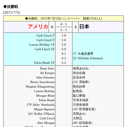
◆決勝戦
(2015/7/5)
◆決勝戦：2015年7月5日(バンクーバー：観衆53341人)
４−１
アメリカ
日本
５
２
１−１
Carli Lloyd 3'
1-0
Carli Lloyd 5'
2-0
Lauren Holiday 14'
3-0
Carli Lloyd 16'
4-0
4-1
27' 大儀見優季
4-2
52' OG(Julie Johnston)
Tobin Heath 54'
5-2
Hope Solo;
海堀あゆみ;
Ali Krieger
有吉佐織
Julie Johnston
岩清水梓
Becky Sauerbrunn
(33' 澤穂希)
Meghan Klingenberg;
熊谷紗希
Lauren Holiday
鮫島彩;
Morgan Brian
阪口夢穂
Tobin Heath
宇津木瑠美
(79' Abby Wambach)
川澄奈穂美
Megan Rapinoe
(39' 菅澤優衣香)
(61' Kelley O'Hara);
宮間あや;
Carli Lloyd
大野忍
Alex Morgan
(60' 岩渕真奈)