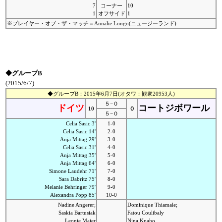
7
コーナー
10
1
オフサイド
1
※プレイヤー・オブ・ザ・マッチ＝Annalie Longo(ニュージーランド)
◆グループB
(2015/6/7)
◆グループB：2015年6月7日(オタワ：観衆20953人)
５−０
ドイツ
コートジボワール
10
０
５−０
Celia Sasic 3'
1-0
Celia Sasic 14'
2-0
Anja Mittag 29'
3-0
Celia Sasic 31'
4-0
Anja Mittag 35'
5-0
Anja Mittag 64'
6-0
Simone Laudehr 71'
7-0
Sara Dabritz 75'
8-0
Melanie Behringer 79'
9-0
Alexandra Popp 85'
10-0
Nadine Angerer;
Dominique Thiamale;
Saskia Bartusiak
Fatou Coulibaly
Leonie Maier
Nina Kpaho