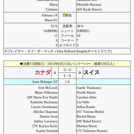
Marta
Michelle Heyman
Cristiane
(64' Kyah Simon)
Fabiana 14'
警告
Marta 81'
52％
支配率
48％
14(枠内6)
シュート
9(枠内2)
11
ファール
10
6
コーナー
7
0
オフサイド
3
※プレイヤー・オブ・ザ・マッチ＝Elise Kellond-Knight(オーストラリア)
◆決勝T1回戦(5)：2015年6月21日(バンクーバー：観衆53855人)
０−０
カナダ
スイス
１
０
１−０
Josee Belanger 52'
1-0
Erin McLeod;
Gaelle Thalmann;
Rhian Wilkinson
Noelle Maritz
(88' Marie-Eve Nault)
Caroline Abbe
Kadeisha Buchanan
Lia Walti
Lauren Sesselmann
Selina Kuster
Allysha Chapman
(61' Vanessa Burki)
Desiree Scott
Rachel Rinast
Ashley Lawrence
(80' Rahel Kiwic)
(76' Kaylyn Kyle)
Martina Moser
Sophie Schmidt
(72' Fabienne Humm)