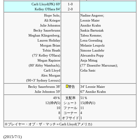
Carli Lloyd(PK) 69'
1-0
Kelley O'Hara 84'
2-0
Hope Solo;
Nadine Angerer;
Ali Krieger
Leonie Maier
Julie Johnston
Annike Krahn
Becky Sauerbrunn
Saskia Bartusiak
Meghan Klingenberg;
Tabea Kemme;
Lauren Holiday
Lena Goessling
Morgan Brian
Melanie Leupolz
Tobin Heath
Simone Laudehr
(75' Kelley O'Hara)
Alexandra Popp
Megan Rapinoe
Anja Mittag
(80' Abby Wambach);
(77' Dzsenifer Marozsan);
Carli Lloyd
Celia Sasic
Alex Morgan
(90+3' Sydney Leroux)
Becky Sauerbrunn 38'
警告
34' Leonie Maier
Julie Johnston 59'
67' Annike Krahn
49％
支配率
51％
12(枠内5)
シュート
15(枠内1)
10
ファール
11
8
コーナー
4
1
オフサイド
1
※プレイヤー・オブ・ザ・マッチ＝Carli Lloyd(アメリカ)
(2015/7/1)