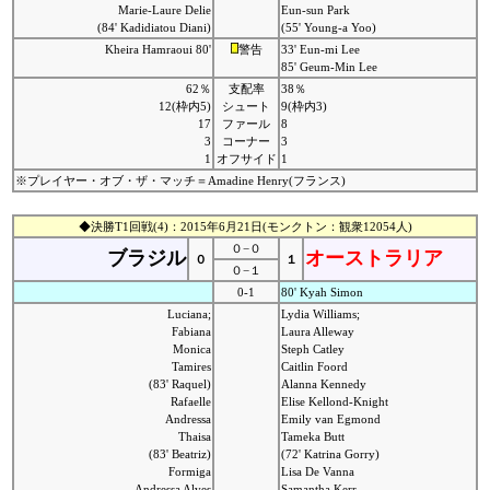
Marie-Laure Delie
Eun-sun Park
(84' Kadidiatou Diani)
(55' Young-a Yoo)
Kheira Hamraoui 80'
警告
33' Eun-mi Lee
85' Geum-Min Lee
62％
支配率
38％
12(枠内5)
シュート
9(枠内3)
17
ファール
8
3
コーナー
3
1
オフサイド
1
※プレイヤー・オブ・ザ・マッチ＝Amadine Henry(フランス)
◆決勝T1回戦(4)：2015年6月21日(モンクトン：観衆12054人)
０−０
ブラジル
オーストラリア
０
１
０−１
0-1
80' Kyah Simon
Luciana;
Lydia Williams;
Fabiana
Laura Alleway
Monica
Steph Catley
Tamires
Caitlin Foord
(83' Raquel)
Alanna Kennedy
Rafaelle
Elise Kellond-Knight
Andressa
Emily van Egmond
Thaisa
Tameka Butt
(83' Beatriz)
(72' Katrina Gorry)
Formiga
Lisa De Vanna
Andressa Alves
Samantha Kerr