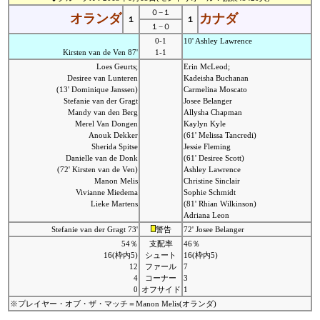
０−１
オランダ
カナダ
１
１
１−０
0-1
10' Ashley Lawrence
Kirsten van de Ven 87'
1-1
Loes Geurts;
Erin McLeod;
Desiree van Lunteren
Kadeisha Buchanan
(13' Dominique Janssen)
Carmelina Moscato
Stefanie van der Gragt
Josee Belanger
Mandy van den Berg
Allysha Chapman
Merel Van Dongen
Kaylyn Kyle
Anouk Dekker
(61' Melissa Tancredi)
Sherida Spitse
Jessie Fleming
Danielle van de Donk
(61' Desiree Scott)
(72' Kirsten van de Ven)
Ashley Lawrence
Manon Melis
Christine Sinclair
Vivianne Miedema
Sophie Schmidt
Lieke Martens
(81' Rhian Wilkinson)
Adriana Leon
Stefanie van der Gragt 73'
警告
72' Josee Belanger
54％
支配率
46％
16(枠内5)
シュート
16(枠内5)
12
ファール
7
4
コーナー
3
0
オフサイド
1
※プレイヤー・オブ・ザ・マッチ＝Manon Melis(オランダ)