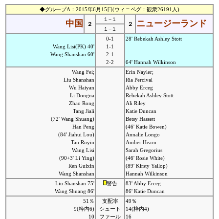
◆グループA：2015年6月15日(ウィニペグ：観衆26191人)
１−１
中国
ニュージーランド
２
２
１−１
0-1
28' Rebekah Ashley Stott
Wang Lisi(PK) 40'
1-1
Wang Shanshan 60'
2-1
2-2
64' Hannah Wilkinson
Wang Fei;
Erin Nayler;
Liu Shanshan
Ria Percival
Wu Haiyan
Abby Erceg
Li Dongna
Rebekah Ashley Stott
Zhao Rong
Ali Riley
Tang Jiali
Katie Duncan
(72' Wang Shuang)
Betsy Hassett
Han Peng
(46' Katie Bowen)
(84' Jiahui Lou)
Annalie Longo
Tan Ruyin
Amber Hearn
Wang Lisi
Sarah Gregorius
(90+3' Li Ying)
(46' Rosie White)
Ren Guixin
(89' Kirsty Yallop)
Wang Shanshan
Hannah Wilkinson
Liu Shanshan 75'
警告
83' Abby Erceg
Wang Shuang 86'
86' Katie Duncan
51％
支配率
49％
9(枠内6)
シュート
14(枠内4)
10
ファール
16