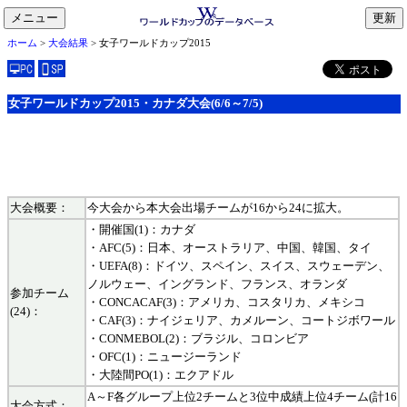
メニュー
toggle
ホーム
>
大会結果
> 女子ワールドカップ2015
navigation
女子ワールドカップ2015・カナダ大会(6/6～7/5)
大会概要：
今大会から本大会出場チームが16から24に拡大。
・開催国(1)：カナダ
・AFC(5)：日本、オーストラリア、中国、韓国、タイ
・UEFA(8)：ドイツ、スペイン、スイス、スウェーデン、
ノルウェー、イングランド、フランス、オランダ
参加チーム
・CONCACAF(3)：アメリカ、コスタリカ、メキシコ
(24)：
・CAF(3)：ナイジェリア、カメルーン、コートジボワール
・CONMEBOL(2)：ブラジル、コロンビア
・OFC(1)：ニュージーランド
・大陸間PO(1)：エクアドル
A～F各グループ上位2チームと3位中成績上位4チーム(計16
大会方式：