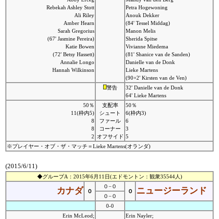
Rebekah Ashley Stott
Petra Hogewoning
Ali Riley
Anouk Dekker
Amber Hearn
(84' Tessel Middag)
Sarah Gregorius
Manon Melis
(67' Jasmine Pereira)
Sherida Spitse
Katie Bowen
Vivianne Miedema
(72' Betsy Hassett)
(81' Shanice van de Sanden)
Annalie Longo
Danielle van de Donk
Hannah Wilkinson
Lieke Martens
(90+2' Kirsten van de Ven)
警告
32' Danielle van de Donk
64' Lieke Martens
50％
支配率
50％
11(枠内5)
シュート
6(枠内3)
8
ファール
6
8
コーナー
3
2
オフサイド
5
※プレイヤー・オブ・ザ・マッチ＝Lieke Martens(オランダ)
(2015/6/11)
◆グループA：2015年6月11日(エドモントン：観衆35544人)
０−０
カナダ
ニュージーランド
０
０
０−０
0-0
Erin McLeod;
Erin Nayler;