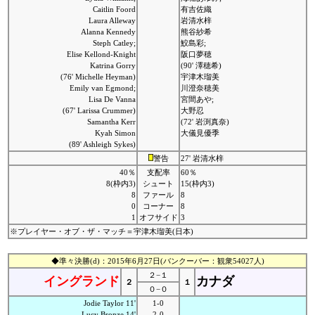
Caitlin Foord
有吉佐織
Laura Alleway
岩清水梓
Alanna Kennedy
熊谷紗希
Steph Catley;
鮫島彩;
Elise Kellond-Knight
阪口夢穂
Katrina Gorry
(90' 澤穂希)
(76' Michelle Heyman)
宇津木瑠美
Emily van Egmond;
川澄奈穂美
Lisa De Vanna
宮間あや;
(67' Larissa Crummer)
大野忍
Samantha Kerr
(72' 岩渕真奈)
Kyah Simon
大儀見優季
(89' Ashleigh Sykes)
警告
27' 岩清水梓
40％
支配率
60％
8(枠内3)
シュート
15(枠内3)
8
ファール
8
0
コーナー
8
1
オフサイド
3
※プレイヤー・オブ・ザ・マッチ＝宇津木瑠美(日本)
◆準々決勝(d)：2015年6月27日(バンクーバー：観衆54027人)
２−１
イングランド
カナダ
２
１
０−０
Jodie Taylor 11'
1-0
Lucy Bronze 14'
2-0