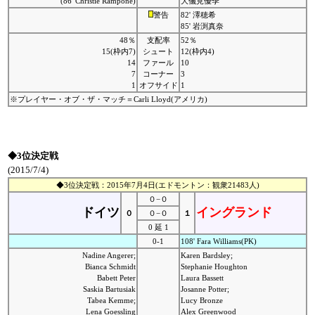
(86' Christie Rampone)
大儀見優季
警告
82' 澤穂希
85' 岩渕真奈
48％
支配率
52％
15(枠内7)
シュート
12(枠内4)
14
ファール
10
7
コーナー
3
1
オフサイド
1
※プレイヤー・オブ・ザ・マッチ＝Carli Lloyd(アメリカ)
◆3位決定戦
(2015/7/4)
◆3位決定戦：2015年7月4日(エドモントン：観衆21483人)
０−０
ドイツ
イングランド
０
０−０
１
0 延 1
0-1
108' Fara Williams(PK)
Nadine Angerer;
Karen Bardsley;
Bianca Schmidt
Stephanie Houghton
Babett Peter
Laura Bassett
Saskia Bartusiak
Josanne Potter;
Tabea Kemme;
Lucy Bronze
Lena Goessling
Alex Greenwood