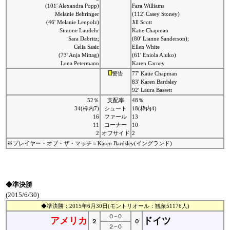
(101' Alexandra Popp)
Fara Williams
Melanie Behringer
(112' Casey Stoney)
(46' Melanie Leupolz)
Jill Scott
Simone Laudehr
Katie Chapman
Sara Dabritz;
(80' Lianne Sanderson);
Celia Sasic
Ellen White
(73' Anja Mittag)
(61' Eniola Aluko)
Lena Petermann
Karen Carney
警告
77' Katie Chapman
83' Karen Bardsley
92' Laura Bassett
52％
支配率
48％
34(枠内7)
シュート
18(枠内4)
16
ファール
13
11
コーナー
10
2
オフサイド
2
※プレイヤー・オブ・ザ・マッチ＝Karen Bardsley(イングランド)
◆準決勝
(2015/6/30)
◆準決勝：2015年6月30日(モントリオール：観衆51176人)
０−０
アメリカ
ドイツ
２
０
２−０