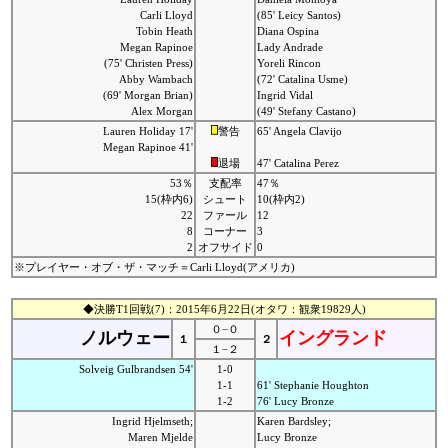
Carli Lloyd
(85' Leicy Santos)
Tobin Heath
Diana Ospina
Megan Rapinoe
Lady Andrade
(75' Christen Press)
Yoreli Rincon
Abby Wambach
(72' Catalina Usme)
(69' Morgan Brian)
Ingrid Vidal
Alex Morgan
(49' Stefany Castano)
Lauren Holiday 17'
警告
65' Angela Clavijo
Megan Rapinoe 41'
退場
47' Catalina Perez
53％
支配率
47％
15(枠内6)
シュート
10(枠内2)
22
ファール
12
8
コーナー
3
2
オフサイド
0
※プレイヤー・オブ・ザ・マッチ＝Carli Lloyd(アメリカ)
◆決勝T1回戦(7)：2015年6月22日(オタワ：観衆19829人)
０−０
ノルウェー
イングランド
１
２
１−２
Solveig Gulbrandsen 54'
1-0
1-1
61' Stephanie Houghton
1-2
76' Lucy Bronze
Ingrid Hjelmseth;
Karen Bardsley;
Maren Mjelde
Lucy Bronze