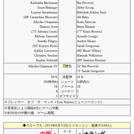
Kadeisha Buchanan
Ria Percival
Josee Belanger
Abby Erceg
Lauren Sesselmann
Rebekah Ashley Stott
(68' Carmelina Moscato)
Ali Riley
Allysha Chapman
Katie Duncan
Desiree Scott
Betsy Hassett
(73' Adriana Leon)
(77' Katie Bowen)
Melissa Tancredi
Annalie Longo
Jonelle Filigno
Amber Hearn
(63' Kaylyn Kyle)
Sarah Gregorius
Ashley Lawrence
(80' Rosie White)
Christine Sinclair
Hannah Wilkinson
Sophie Schmidt
(89' Jasmine Pereira)
Allysha Chapman 31'
警告
52' Ria Percival
71' Sarah Gregorius
59％
支配率
41％
10(枠内6)
シュート
5(枠内1)
16
ファール
18
8
コーナー
5
1
オフサイド
2
※プレイヤー・オブ・ザ・マッチ＝Erin Nayler(ニュージーランド)
※雷発生により開始4分にゲーム中断。
※約30分の中断の後、ゲーム再開。
◆グループA：2015年6月11日(エドモントン：観衆35544人)
０−０