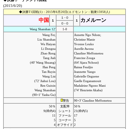
(2015/6/20)
◆決勝T1回戦(1)：2015年6月20日(エドモントン：観衆15958人)
１−０
中国
カメルーン
１
１
０−０
Wang Shanshan 12'
1-0
Wang Fei;
Annette Ngo Ndom;
Liu Shanshan
Christine Manie
Wu Haiyan
Yvonne Leuko
Li Dongna
Aurelle Awona
Zhao Rong
Claudine Meffometou
Tang Jiali
Francine Zouga
(40' Wang Shuang)
(64' Ajara Nchout)
Han Peng
Raissa Feudjio
Tan Ruyin
Jeannette Yango
Wang Lisi
Gabrielle Onguene
(72' Jiahui Lou)
Gaelle Enganamouit
Ren Guixin
Madaleine Ngono Mani
Wang Shanshan
(74' Henriette Akaba)
(90+1' Yasha Gu)
警告
90+3' Claudine Meffometou
50％
支配率
50％
9(枠内4)
シュート
21(枠内5)
11
ファール
17
5
コーナー
5
4
オフサイド
2