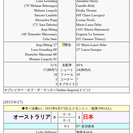
Lena Goessling
Amadine Henry
(79' Melanie Behringer)
Camille Abily
Melanie Leupolz
Elodie Thomis
Simone Laudehr
(69' Claire Lavogez)
Alexandra Popp
Louisa Necib;
(71' Sara Dabritz)
Marie-Laure Delie
Anja Mittag
(101' Kheira Hamraoui)
(46' Dzsenifer Marozsan);
Eugenie Le Sommer
Celia Sasic
(91' Gaetane Thiney)
Anja Mittag 37'
警告
55' Marie-Laure Delie
Lena Goessling 68'
57' Laura Georges
Dzsenifer Marozsan 68'
Melanie Leupolz 91'
51％
支配率
49％
17(枠内7)
シュート
24(枠内4)
20
ファール
19
5
コーナー
7
3
オフサイド
2
※プレイヤー・オブ・ザ・マッチ＝Nadine Angerer(ドイツ)
(2015/6/27)
◆準々決勝(c)：2015年6月27日(エドモントン：観衆19814人)
０−０
オーストラリア
日本
０
１
０−１
0-1
87' 岩渕真奈
Lydia Williams;
海堀あゆみ;