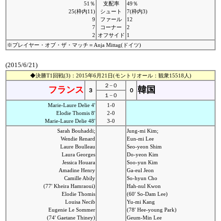
51％
支配率
49％
25(枠内11)
シュート
7(枠内3)
9
ファール
12
7
コーナー
2
2
オフサイド
1
※プレイヤー・オブ・ザ・マッチ＝Anja Mittag(ドイツ)
(2015/6/21)
◆決勝T1回戦(3)：2015年6月21日(モントリオール：観衆15518人)
２−０
フランス
韓国
３
０
１−０
Marie-Laure Delie 4'
1-0
Elodie Thomis 8'
2-0
Marie-Laure Delie 48'
3-0
Sarah Bouhaddi;
Jung-mi Kim;
Wendie Renard
Eun-mi Lee
Laure Boulleau
Seo-yeon Shim
Laura Georges
Do-yeon Kim
Jessica Houara
Soo-yun Kim
Amadine Henry
Ga-eul Jeon
Camille Abily
So-hyun Cho
(77' Kheira Hamraoui)
Hah-nul Kwon
Elodie Thomis
(60' So-Dam Lee)
Louisa Necib
Yu-mi Kang
Eugenie Le Sommer
(78' Hee-young Park)
(74' Gaetane Thiney)
Geum-Min Lee