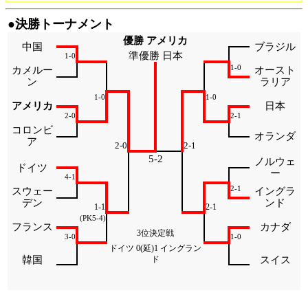
●決勝トーナメント
優勝 アメリカ
中国
ブラジル
準優勝 日本
1-0
1-0
カメルー
オースト
ン
ラリア
1-0
1-0
アメリカ
日本
2-0
2-1
コロンビ
オランダ
ア
2-0
2-1
5-2
ノルウェ
ドイツ
ー
4-1
2-1
スウェー
イングラ
デン
ンド
1-1
2-1
(PK5-4)
フランス
カナダ
3位決定戦
3-0
1-0
ドイツ 0(延)1 イングラン
韓国
ド
スイス