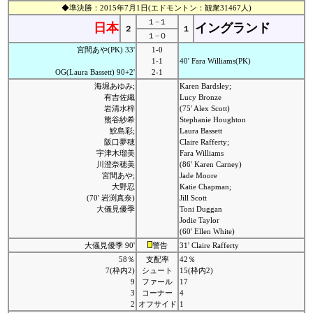
◆準決勝：2015年7月1日(エドモントン：観衆31467人)
１−１
日本
イングランド
２
１
１−０
宮間あや(PK) 33'
1-0
1-1
40' Fara Williams(PK)
OG(Laura Bassett) 90+2'
2-1
海堀あゆみ;
Karen Bardsley;
有吉佐織
Lucy Bronze
岩清水梓
(75' Alex Scott)
熊谷紗希
Stephanie Houghton
鮫島彩;
Laura Bassett
阪口夢穂
Claire Rafferty;
宇津木瑠美
Fara Williams
川澄奈穂美
(86' Karen Carney)
宮間あや;
Jade Moore
大野忍
Katie Chapman;
(70' 岩渕真奈)
Jill Scott
大儀見優季
Toni Duggan
Jodie Taylor
(60' Ellen White)
大儀見優季 90'
警告
31' Claire Rafferty
58％
支配率
42％
7(枠内2)
シュート
15(枠内2)
9
ファール
17
3
コーナー
4
2
オフサイド
1