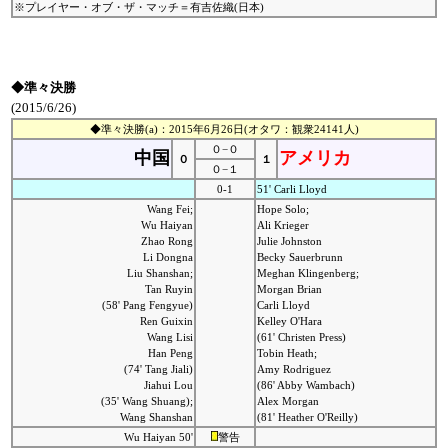
※プレイヤー・オブ・ザ・マッチ＝有吉佐織(日本)
◆準々決勝
(2015/6/26)
◆準々決勝(a)：2015年6月26日(オタワ：観衆24141人)
０−０
中国
アメリカ
０
１
０−１
0-1
51' Carli Lloyd
Wang Fei;
Hope Solo;
Wu Haiyan
Ali Krieger
Zhao Rong
Julie Johnston
Li Dongna
Becky Sauerbrunn
Liu Shanshan;
Meghan Klingenberg;
Tan Ruyin
Morgan Brian
(58' Pang Fengyue)
Carli Lloyd
Ren Guixin
Kelley O'Hara
Wang Lisi
(61' Christen Press)
Han Peng
Tobin Heath;
(74' Tang Jiali)
Amy Rodriguez
Jiahui Lou
(86' Abby Wambach)
(35' Wang Shuang);
Alex Morgan
Wang Shanshan
(81' Heather O'Reilly)
Wu Haiyan 50'
警告