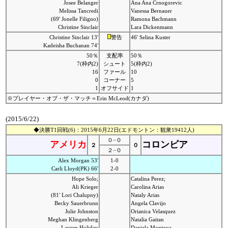
Josee Belanger
Ana Ana Crnogorevic
Melissa Tancredi
Vanessa Bernauer
(69' Jonelle Filigno)
Ramona Bachmann
Christine Sinclair
Lara Dickenmann
Christine Sinclair 13'
警告
46' Selina Kuster
Kadeisha Buchanan 74'
50％
支配率
50％
7(枠内2)
シュート
5(枠内2)
16
ファール
10
0
コーナー
5
1
オフサイド
1
※プレイヤー・オブ・ザ・マッチ＝Erin McLeod(カナダ)
(2015/6/22)
◆決勝T1回戦(6)：2015年6月22日(エドモントン：観衆19412人)
０−０
アメリカ
コロンビア
２
０
２−０
Alex Morgan 53'
1-0
Carli Lloyd(PK) 66'
2-0
Hope Solo;
Catalina Perez;
Ali Krieger
Carolina Arias
(81' Lori Chalupny)
Nataly Arias
Becky Sauerbrunn
Angela Clavijo
Julie Johnston
Orianica Velasquez
Meghan Klingenberg
Natalia Gaitan
Lauren Holiday
Daniela Montoya