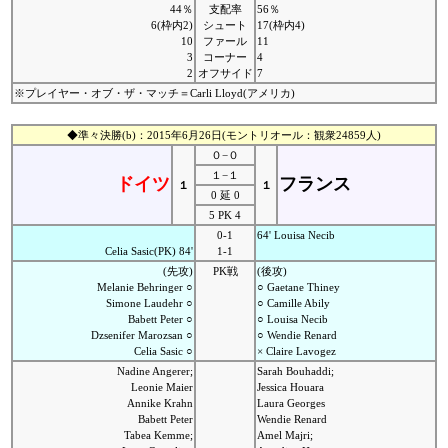
44％
支配率
56％
6(枠内2)
シュート
17(枠内4)
10
ファール
11
3
コーナー
4
2
オフサイド
7
※プレイヤー・オブ・ザ・マッチ＝Carli Lloyd(アメリカ)
◆準々決勝(b)：2015年6月26日(モントリオール：観衆24859人)
０−０
１−１
ドイツ
フランス
１
１
0 延 0
5 PK 4
0-1
64' Louisa Necib
Celia Sasic(PK) 84'
1-1
(先攻)
PK戦
(後攻)
Melanie Behringer ○
○ Gaetane Thiney
Simone Laudehr ○
○ Camille Abily
Babett Peter ○
○ Louisa Necib
Dzsenifer Marozsan ○
○ Wendie Renard
Celia Sasic ○
× Claire Lavogez
Nadine Angerer;
Sarah Bouhaddi;
Leonie Maier
Jessica Houara
Annike Krahn
Laura Georges
Babett Peter
Wendie Renard
Tabea Kemme;
Amel Majri;