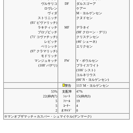
ヴルサリコ
DF
ダルスゴーア
ロヴレン
ケアー
ヴィダ
M・ヨルゲンセン
ストリニッチ
クヌドセン
(81' ピヴァリッチ)
ラキティッチ
MF
デラネイ
ブロゾビッチ
(98' クローン・デリ)
(71' コヴァチッチ)
クリステンセン
レビッチ
(46' シェーネ)
ペリシッチ
エリクセン
(97' クラマリッチ)
モドリッチ
マンジュキッチ
FW
Y・ポウルセン
(108' バデリ)
ブライスワイト
(106' シスト)
コルネリウス
(66' N・ヨルゲンセン)
警告
115' M・ヨルゲンセン
53%
支配率
47%
22(枠内7)
ｼｭｰﾄ
15(枠内3)
5
ﾌｧｰﾙ
19
5
ｺｰﾅｰ
4
2
ｵﾌｻｲﾄﾞ
0
※マンオブザマッチ＝カスパー・シュマイケル(デンマーク)