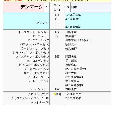
０−２
デンマーク
１
３
日本
１−１
0-1
17' 本田圭佑
0-2
30' 遠藤保仁
トマソン 81'
1-2
1-3
87' 岡崎慎司
トーマス・セーレンセン
GK
川島永嗣
D・アッガー
DF
中澤佑二
P・クロドルップ
田中マルクス闘莉王
(56' ソレン・ラーセン)
駒野友一
ラーシュ・ヤコブセン
長友佑都
シモン・ブスク・ポウルセン
クリスチャン・ポウルセン
MF
阿部勇樹
M・ヨルゲンセン
長谷部誠
(34' ヤコブ・ポウルセン)
遠藤保仁
T・カーレンベルグ
(90+1' 稲本潤一)
(63' C・エリクセン)
松井大輔
D・ロンメダール
(74' 岡崎慎司)
J・D・トマソン
大久保嘉人
(88' 今野泰幸)
N・ベントナー
FW
本田圭佑
クロドルップ 29'
警告
12' 遠藤保仁
クリスチャン・ポウルセン 48'
26' 長友佑都
ベントナー 66'