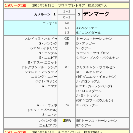
１次リーグE組
2010年6月19日 ツワネ/プレトリア 観衆38074人
１−１
デンマーク
カメルーン
１
２
０−１
エトオ 10'
1-0
1-1
33' ベントナー
1-2
61' ロンメダール
スレイマヌ・ハミドゥ
GK
トーマス・セーレンセン
S・バソング
DF
D・アッガー
(72' M・イドリソ)
S・ケアー
N・エンクル
ラーシュ・ヤコブセン
S・エムビア
シモン・ブスク・ポウルセン
B・アスー-エコット
アレクサンドル・ソング
MF
クリスチャン・ポウルセン
ジェレミ・ヌジタップ
M・ヨルゲンセン
エヨング・エノー
(46' ダニエル・イェンセン)
(46' J・マクン)
J・グロンキアル
A・エマナ
(67' T・カーレンベルグ)
D・ロンメダール
J・D・トマソン
(86' ヤコブ・ポウルセン)
A・P・ウェボ
FW
N・ベントナー
(78' V・アブバカル)
S・エトオ
バソング 49'
警告
86' トーマス・セーレンセン
エムビア 75'
87' ケアー
１次リーグE組
2010年6月24日 ルステンブルク 観衆27967人