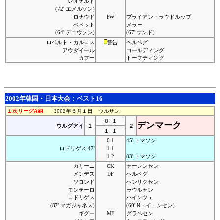
レオナルド
(72' エメルソン)
ロナウド
FW
ブライアン・ラウドルップ
ベベット
メラー
(64' デニウソン)
(67' サンド)
ロベルト・カルロス
警告
ヘルベグ
アウダイール
コールディング
カフー
トーフティング
2002年韓国・日本大会：ベスト16
１次リーグA組
2002年６月１日 ウルサン
０−１
デンマーク
ウルグアイ
１
２
１−１
0-1
45' トマソン
ロドリゲス 47'
1-1
1-2
83' トマソン
カリーニ
GK
セーレンセン
メンデス
DF
ヘルベグ
ソロンド
ヘンリクセン
モンテーロ
ラウルセン
ロドリゲス
ハインツェ
(87' マガジャネス)
(60' N・イェンセン)
ギグー
MF
グラベセン