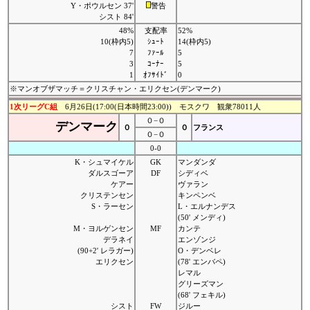
Y・ポウルセン 37'
警告
シスト 84'
48%
支配率
52%
10(枠内5)
ｼｭｰﾄ
14(枠内5)
7
ﾌｧｰﾙ
5
3
ｺｰﾅｰ
5
1
ｵﾌｻｲﾄﾞ
0
※マンオブザマッチ＝クリスチャン・エリクセン(デンマーク)
1次リーグC組
6月26日(17:00(日本時間23:00)) モスクワ 観衆78011人
０−０
デンマーク
０
０
フランス
０−０
0-0
K・シュマイケル
GK
マンダンダ
ダルスゴーア
DF
シディベ
ケアー
ヴァラン
クリステンセン
キンペンベ
S・ラーセン
L・エルナンデス
(50' メンディ)
M・ヨルゲンセン
MF
カンテ
デラネイ
エンゾンジ
(90+2' レラガー)
O・デンベレ
エリクセン
(78' エンバペ)
レマル
グリーズマン
(68' フェキル)
シスト
FW
ジルー