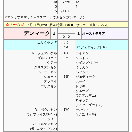
10
ﾌｧｰﾙ
18
3
ｺｰﾅｰ
7
5
ｵﾌｻｲﾄﾞ
3
※マンオブザマッチ＝ユスフ・ポウルセン(デンマーク)
1次リーグC組
6月21日(16:00(日本時間21:00)) サマラ 観衆40727人
１−１
デンマーク
１
１
オーストラリア
０−０
エリクセン 7'
1-0
1-1
38' ジェディナク(PK)
K・シュマイケル
GK
ライアン
ダルスゴーア
DF
リズドン
ケアー
セインズバリー
クリステンセン
ミリガン
S・ラーセン
ベヒッチ
シェーネ
MF
ジェディナク
デラネイ
ムーイ
エリクセン
レッキー
クルーズ
(68' アルザニ)
ロギッチ
(82' アーヴァイン)
Y・ポウルセン
FW
ナバウト
(59' ブライスワイト)
(75' ユリッチ)
シスト
N・ヨルゲンセン
(68' コルネリウス)