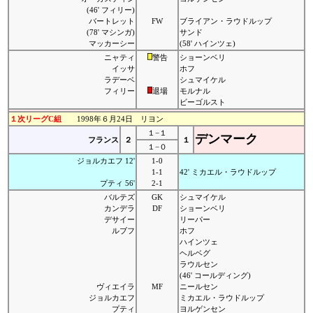
(46' フィリー)
バートレット
FW
ブライアン・ラウドルップ
(78' マシンガ)
サンド
マッカーシー
(58' ハインツェ)
ニャティ
警告
ショーンベリ
イッサ
ホフ
ラデーベ
シュマイケル
フィリー
退場
モルナル
ビーゴルスト
１次リーグC組
1998年６月24日 リヨン
１−１
デンマーク
フランス
２
１
１−０
ジョルカエフ 12'
1-0
1-1
42' ミカエル・ラウドルップ
プティ 56'
2-1
バルテズ
GK
シュマイケル
カンデラ
DF
ショーンベリ
デサイー
リーパー
ルブフ
ホフ
ハインツェ
ヘルベグ
ラウルセン
(46' コールディング)
ヴィエイラ
MF
ニールセン
ジョルカエフ
ミカエル・ラウドルップ
プティ
ヨルゲンセン