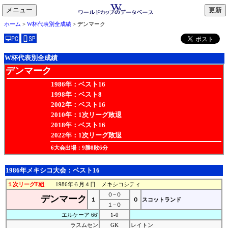
メニュー
toggle
ホーム
>
W杯代表別全成績
> デンマーク
navigation
W杯代表別全成績
デンマーク
1986年：ベスト16
1998年：ベスト8
2002年：ベスト16
2010年：1次リーグ敗退
2018年：ベスト16
2022年：1次リーグ敗退
6大会出場：9勝8敗6分
1986年メキシコ大会：ベスト16
１次リーグE組
1986年６月４日 メキシコシティ
０−０
デンマーク
１
０
スコットランド
１−０
エルケーア 66'
1-0
ラスムセン
GK
レイトン