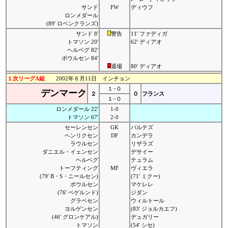
サンド
FW
ディウフ
ロンメダール
(89' ロベンクランズ)
サンド 8'
警告
11' ファディガ
トマソン 20'
62' ディアオ
ヘルベグ 82'
ポウルセン 84'
退場
80' ディアオ
１次リーグA組
2002年６月11日 インチョン
１−０
デンマーク
２
０
フランス
１−０
ロンメダール 22'
1-0
トマソン 67'
2-0
セーレンセン
GK
バルテズ
ヘンリクセン
DF
カンデラ
ラウルセン
リザラズ
ダニエル・イェンセン
デサイー
ヘルベグ
テュラム
トーフティング
MF
ヴィエラ
(79' B・S・ニールセン)
(71' ミクー)
ポウルセン
マケレレ
(76' ベゲルンド)
ジダン
グラベセン
ウィルトール
ヨルゲンセン
(83' ジョルカエフ)
(46' グロンケアル)
デュガリー
トマソン
(54' シセ)