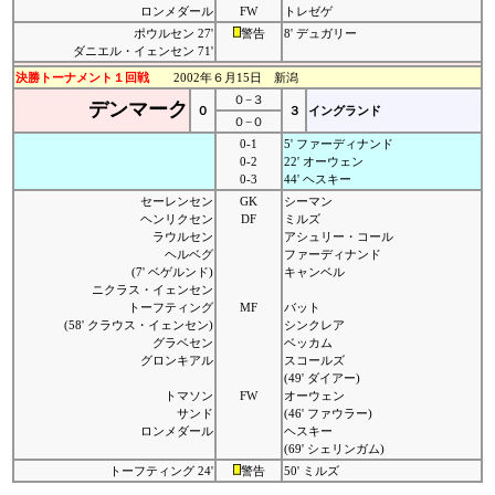
ロンメダール
FW
トレゼゲ
ポウルセン 27'
警告
8' デュガリー
ダニエル・イェンセン 71'
決勝トーナメント１回戦
2002年６月15日 新潟
０−３
デンマーク
０
３
イングランド
０−０
0-1
5' ファーディナンド
0-2
22' オーウェン
0-3
44' ヘスキー
セーレンセン
GK
シーマン
ヘンリクセン
DF
ミルズ
ラウルセン
アシュリー・コール
ヘルベグ
ファーディナンド
(7' ベゲルンド)
キャンベル
ニクラス・イェンセン
トーフティング
MF
バット
(58' クラウス・イェンセン)
シンクレア
グラベセン
ベッカム
グロンキアル
スコールズ
(49' ダイアー)
トマソン
FW
オーウェン
サンド
(46' ファウラー)
ロンメダール
ヘスキー
(69' シェリンガム)
トーフティング 24'
警告
50' ミルズ