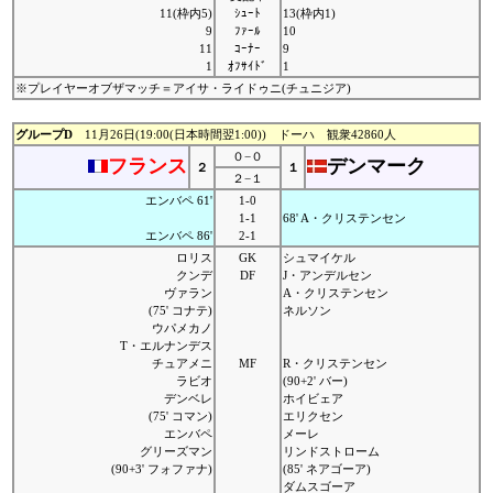
11(枠内5)
ｼｭｰﾄ
13(枠内1)
9
ﾌｧｰﾙ
10
11
ｺｰﾅｰ
9
1
ｵﾌｻｲﾄﾞ
1
※プレイヤーオブザマッチ＝アイサ・ライドゥニ(チュニジア)
グループD
11月26日(19:00(日本時間翌1:00)) ドーハ 観衆42860人
０−０
フランス
デンマーク
２
１
２−１
エンバペ 61'
1-0
1-1
68' A・クリステンセン
エンバペ 86'
2-1
ロリス
GK
シュマイケル
クンデ
DF
J・アンデルセン
ヴァラン
A・クリステンセン
(75' コナテ)
ネルソン
ウパメカノ
T・エルナンデス
チュアメニ
MF
R・クリステンセン
ラビオ
(90+2' バー)
デンベレ
ホイビェア
(75' コマン)
エリクセン
エンバペ
メーレ
グリーズマン
リンドストローム
(90+3' フォファナ)
(85' ネアゴーア)
ダムスゴーア