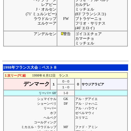
レアビー
カルデレ
J・オルセン
ミッチェル
(71' ミュルンビー)
(83' フランシスコ)
ラウドルップ
FW
ブトラゲーニョ
エルケーア
フリオ・サリナス
(46' エロイ)
アンデルセン
警告
ゴイコエチェア
カマーチョ
ミッチェル
1998年フランス大会：ベスト８
１次リーグC組
1998年６月12日 ランス
０−０
デンマーク
１
０
サウジアラビア
１−０
リーパー 68'
1-0
シュマイケル
GK
アル・デアイエ
ショーンベリ
DF
アル・ジャハニ
リーパー
アル・ハラウィ
ホフ
ゼベルマウィ
ヘルベグ
スリマニ
コールディング
ミカエル・ラウドルップ
MF
ファド・アミン