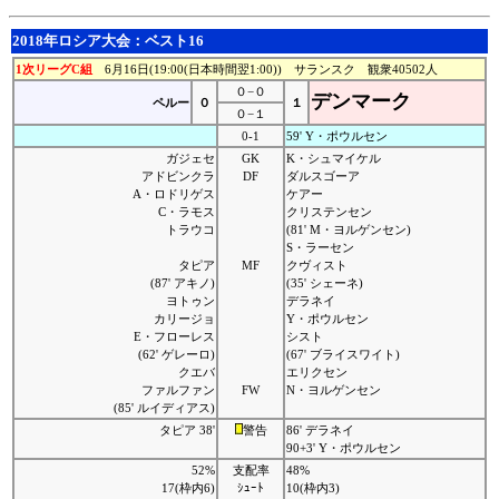
2018年ロシア大会：ベスト16
1次リーグC組
6月16日(19:00(日本時間翌1:00)) サランスク 観衆40502人
０−０
デンマーク
ペルー
０
１
０−１
0-1
59' Y・ポウルセン
ガジェセ
GK
K・シュマイケル
アドビンクラ
DF
ダルスゴーア
A・ロドリゲス
ケアー
C・ラモス
クリステンセン
トラウコ
(81' M・ヨルゲンセン)
S・ラーセン
タピア
MF
クヴィスト
(87' アキノ)
(35' シェーネ)
ヨトゥン
デラネイ
カリージョ
Y・ポウルセン
E・フローレス
シスト
(62' ゲレーロ)
(67' ブライスワイト)
クエバ
エリクセン
ファルファン
FW
N・ヨルゲンセン
(85' ルイディアス)
タピア 38'
警告
86' デラネイ
90+3' Y・ポウルセン
52%
支配率
48%
17(枠内6)
ｼｭｰﾄ
10(枠内3)