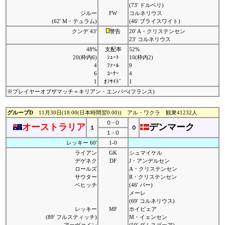
(73' ドルベリ)
ジルー
FW
コルネリウス
(62' M・テュラム)
(46' ブライスワイト)
クンデ 43'
警告
20' A・クリステンセン
23' コルネリウス
48%
支配率
52%
20(枠内6)
ｼｭｰﾄ
10(枠内2)
4
ﾌｧｰﾙ
9
6
ｺｰﾅｰ
4
1
ｵﾌｻｲﾄﾞ
1
※プレイヤーオブザマッチ＝キリアン・エンバペ(フランス)
グループD
11月30日(18:00(日本時間翌0:00)) アル・ワクラ 観衆41232人
０−０
オーストラリア
デンマーク
１
０
１−０
レッキー 60'
1-0
ライアン
GK
シュマイケル
デゲネク
DF
J・アンデルセン
ロールズ
A・クリステンセン
サウター
R・クリステンセン
ベヒッチ
(46' バー)
メーレ
(69' コルネリウス)
レッキー
MF
ホイビェア
(89' フルスティッチ)
M・イェンセン