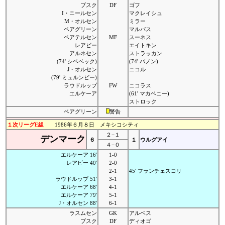
ブスク
DF
ゴフ
I・ニールセン
マクレイシュ
M・オルセン
ミラー
ベアグリーン
マルパス
ベアテルセン
MF
スーネス
レアビー
エイトキン
アルネセン
ストラッカン
(74' シベベック)
(74' バノン)
J・オルセン
ニコル
(79' ミュルンビー)
ラウドルップ
FW
ニコラス
エルケーア
(61' マカベニー)
ストロック
ベアグリーン
警告
１次リーグE組
1986年６月８日 メキシコシティ
２−１
デンマーク
６
１
ウルグアイ
４−０
エルケーア 16'
1-0
レアビー 40'
2-0
2-1
45' フランチェスコリ
ラウドルップ 51'
3-1
エルケーア 68'
4-1
エルケーア 79'
5-1
J・オルセン 88'
6-1
ラスムセン
GK
アルベス
ブスク
DF
ディオゴ