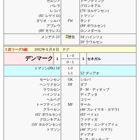
ガルシア
トーフティング
バレラ
グロンキアル
レコバ
(70' ヨルゲンセン)
(81' レゲイロ)
トマソン
ダリオ・シルバ
FW
サンド
アブレウ
(89' ポウルセン)
(89' モラレス)
ロンメダール
メンデス 25'
警告
34' ハインツェ
50' ラウルセン
１次リーグA組
2002年６月６日 テグ
１−０
デンマーク
１
１
セネガル
０−１
トマソン(PK) 16'
1-0
1-1
52' ディアオ
セーレンセン
GK
シルバ
ヘンリクセン
DF
ダフ
ラウルセン
P・M・ディオップ
ハインツェ
ディアッタ
ヘルベグ
コリー
トーフティング
MF
サール
グラベセン
(46' スレイマネ・カマラ)
(62' ポウルセン)
(83' ベイェ)
グロンキアル
ファディガ
(50' ヨルゲンセン)
モウサ・エンディアイェ
トマソン
(46' アンリ・カマラ)
ディアオ
P・B・ディオップ