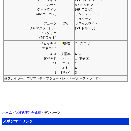
アーヴァイン
(59' ダムスゴーア)
ムーイ
S・オルセン
グッドウィン
(69' スコヴ)
(46' バッカス)
リンドストローム
エリクセン
デューク
FW
ブライスワイト
(84' マクラーレン)
(59' ドルベリ)
マッグリー
(74' ライト)
ベヒッチ 4'
警告
75' スコヴ
デゲネク 57'
31%
支配率
69%
8(枠内4)
ｼｭｰﾄ
14(枠内3)
11
ﾌｧｰﾙ
10
2
ｺｰﾅｰ
6
1
ｵﾌｻｲﾄﾞ
3
※プレイヤーオブザマッチ＝マシュー・レッキー(オーストラリア)
ホーム
>
W杯代表別全成績
> デンマーク
スポンサーリンク