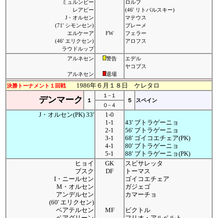
ミュルンビー
ロルフ
レアビー
(46' リトバルスキー)
J・オルセン
マテウス
(71' シモンセン)
ブレーメ
エルケーア
FW
フェラー
(46' エリクセン)
アロフス
ラウドルップ
アルネセン
警告
エデル
ヤコブス
アルネセン
退場
1986年６月１８日 ケレタロ
決勝トーナメント１回戦
１−１
デンマーク
１
５
スペイン
０−４
J・オルセン(PK) 33'
1-0
1-1
43' ブトラゲーニョ
2-1
56' ブトラゲーニョ
3-1
68' ゴイコエチェア(PK)
4-1
80' ブトラゲーニョ
5-1
88' ブトラゲーニョ(PK)
ヒョイ
GK
スビサレッタ
ブスク
DF
トーマス
I・ニールセン
ゴイコエチェア
M・オルセン
ガジェゴ
アンデルセン
カマーチョ
(60' エリクセン)
ベアテルセン
MF
ビクトル
ベアグリーン
フリオ・アルベルト