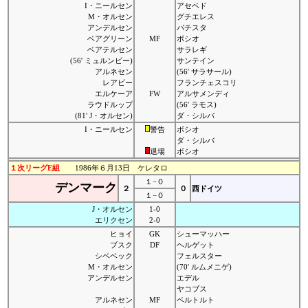
I・ニールセン
アセベド
M・オルセン
グチエレス
アンデルセン
バチスタ
ベアグリーン
MF
ボシオ
ベアテルセン
サラレギ
(56' ミュルンビー)
サンテイン
アルネセン
(56' サラサール)
レアビー
フランチェスコリ
エルケーア
FW
アルサメンディ
ラウドルップ
(56' ラモス)
(81' J・オルセン)
ダ・シルバ
I・ニールセン
警告
ボシオ
ダ・シルバ
退場
ボシオ
１次リーグE組
1986年６月13日 ケレタロ
１−０
デンマーク
２
０
西ドイツ
１−０
J・オルセン
1-0
エリクセン
2-0
ヒョイ
GK
シューマッハー
ブスク
DF
ヘルゲット
シベベック
フェルスター
M・オルセン
(70' ルムメニゲ)
アンデルセン
エデル
ヤコブス
アルネセン
MF
ベルトルト