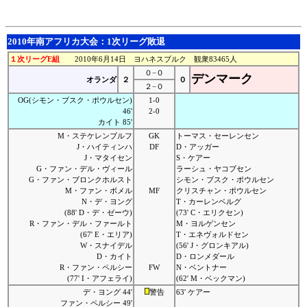
2010年南アフリカ大会：1次リーグ敗退
１次リーグE組
2010年6月14日 ヨハネスブルク 観衆83465人
０−０
デンマーク
オランダ
２
０
２−０
OG(シモン・ブスク・ポウルセン)
1-0
46'
2-0
カイト 85'
M・ステケレンブルフ
GK
トーマス・セーレンセン
J・ハイティンハ
DF
D・アッガー
J・マタイセン
S・ケアー
G・ファン・デル・ヴィール
ラーシュ・ヤコブセン
G・ファン・ブロンクホルスト
シモン・ブスク・ポウルセン
M・ファン・ボメル
MF
クリスチャン・ポウルセン
N・デ・ヨング
T・カーレンベルグ
(88' D・デ・ゼーウ)
(73' C・エリクセン)
R・ファン・デル・ファールト
M・ヨルゲンセン
(67' E・エリア)
T・エネヴォルドセン
W・スナイデル
(56' J・グロンキアル)
D・カイト
D・ロンメダール
R・ファン・ペルシー
FW
N・ベントナー
(77' I・アフェライ)
(62' M・ベックマン)
デ・ヨング 44'
警告
63' ケアー
ファン・ペルシー 49'