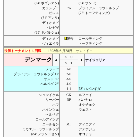
(64' ボゴシアン)
(54' サンド)
カランブー
FW
ブライアン・ラウドルップ
ピレス
(75' トーフティング)
(71' アンリ)
ディオメド
トレゼゲ
(85' ギバルシュ)
ディオメド
警告
コールディング
ヴィエイラ
トーフティング
決勝トーナメント１回戦
1998年６月28日 サン・ドニ
２−０
デンマーク
４
１
ナイジェリア
２−１
メラー 3'
1-0
ブライアン・ラウドルップ 12'
2-0
サンド 60'
3-0
ヘルベグ 76'
4-0
4-1
78' ババンギダ
シュマイケル
GK
ルファイ
リーパー
DF
ババヤロ
ホフ
オケチェク
ハインツェ
ウェスト
ヘルベグ
コールディング
ニールセン
MF
フィニディ
ミカエル・ラウドルップ
アデポジュ
(84' フランドセン)
オコチャ