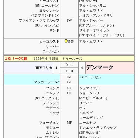
ビーゴルスト
(79' サレー)
(65' ニールセン)
アル・シャハラニ
ヨルゲンセン
アル・ムワリド
(73' フランドセン)
ハミス・アル・ドサリ
ブライアン・ラウドルップ
FW
アル・ジャバー
(83' ハインツェ)
(83' アル・トゥナヤン)
サンド
サイド・オワイラン
(79' オベイド・アル・ドサリ)
ビーゴルスト
警告
アル・ムワリド
リーパー
ニールセン
１次リーグC組
1998年６月18日 トゥールーズ
０−１
デンマーク
南アフリカ
１
１
１−０
0-1
13' ニールセン
マッカーシー 52'
1-1
フォンク
GK
シュマイケル
ニャティ
DF
ショーンベリ
(89' バックレイ)
(82' ビーゴルスト)
フィッシュ
リーパー
ラデーベ
ホフ
イッサ
ヘルベグ
コールディング
フォーチュン
MF
ニールセン
モシュー
ミカエル・ラウドルップ
ムカレレ
(58' モルナル)
オーガスティン
ヨルゲンセン