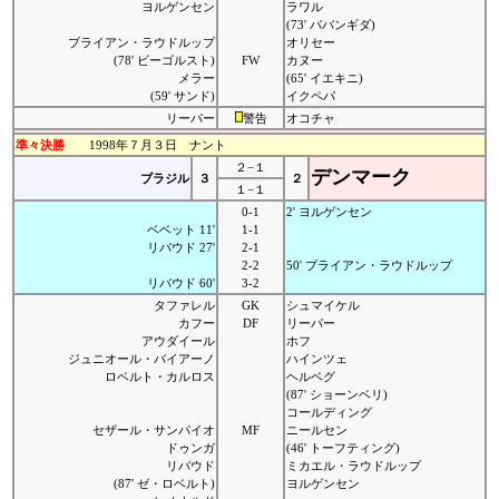
ヨルゲンセン
ラワル
(73' ババンギダ)
ブライアン・ラウドルップ
オリセー
(78' ビーゴルスト)
FW
カヌー
メラー
(65' イエキニ)
(59' サンド)
イクペパ
リーパー
警告
オコチャ
準々決勝
1998年７月３日 ナント
２−１
デンマーク
ブラジル
３
２
１−１
0-1
2' ヨルゲンセン
ベベット 11'
1-1
リバウド 27'
2-1
2-2
50' ブライアン・ラウドルップ
リバウド 60'
3-2
タファレル
GK
シュマイケル
カフー
DF
リーパー
アウダイール
ホフ
ジュニオール・バイアーノ
ハインツェ
ロベルト・カルロス
ヘルベグ
(87' ショーンベリ)
コールディング
セザール・サンパイオ
MF
ニールセン
ドゥンガ
(46' トーフティング)
リバウド
ミカエル・ラウドルップ
(87' ゼ・ロベルト)
ヨルゲンセン