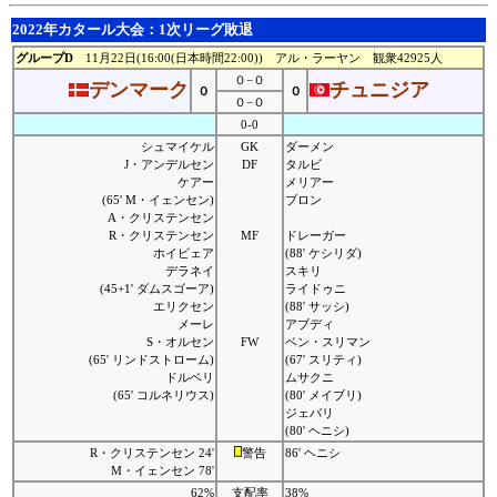
2022年カタール大会：1次リーグ敗退
グループD
11月22日(16:00(日本時間22:00)) アル・ラーヤン 観衆42925人
０−０
デンマーク
チュニジア
０
０
０−０
0-0
シュマイケル
GK
ダーメン
J・アンデルセン
DF
タルビ
ケアー
メリアー
(65' M・イェンセン)
ブロン
A・クリステンセン
R・クリステンセン
MF
ドレーガー
ホイビェア
(88' ケシリダ)
デラネイ
スキリ
(45+1' ダムスゴーア)
ライドゥニ
エリクセン
(88' サッシ)
メーレ
アブディ
S・オルセン
FW
ベン・スリマン
(65' リンドストローム)
(67' スリティ)
ドルベリ
ムサクニ
(65' コルネリウス)
(80' メイブリ)
ジェバリ
(80' ヘニシ)
R・クリステンセン 24'
警告
86' ヘニシ
M・イェンセン 78'
62%
支配率
38%