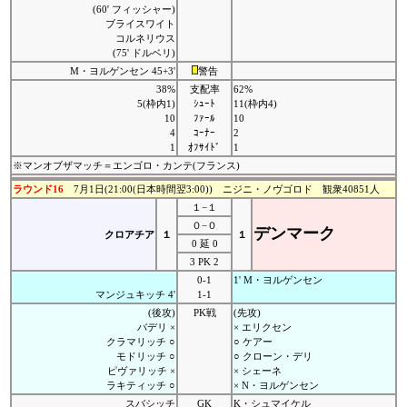
(60' フィッシャー)
ブライスワイト
コルネリウス
(75' ドルベリ)
M・ヨルゲンセン 45+3'
警告
38%
支配率
62%
5(枠内1)
ｼｭｰﾄ
11(枠内4)
10
ﾌｧｰﾙ
10
4
ｺｰﾅｰ
2
1
ｵﾌｻｲﾄﾞ
1
※マンオブザマッチ＝エンゴロ・カンテ(フランス)
ラウンド16
7月1日(21:00(日本時間翌3:00)) ニジニ・ノヴゴロド 観衆40851人
１−１
０−０
デンマーク
クロアチア
１
１
0 延 0
3 PK 2
0-1
1' M・ヨルゲンセン
マンジュキッチ 4'
1-1
(後攻)
PK戦
(先攻)
バデリ ×
× エリクセン
クラマリッチ ○
○ ケアー
モドリッチ ○
○ クローン・デリ
ピヴァリッチ ×
× シェーネ
ラキティッチ ○
× N・ヨルゲンセン
スバシッチ
GK
K・シュマイケル