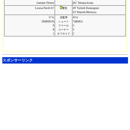
Gaetane Thiney
(81' Tatiana Ariza)
Louisa Necib 61'
警告
49' Yulieth Dominguez
53' Daniela Montoya
57％
支配率
43％
28(枠内10)
シュート
7(枠内2)
9
ファール
5
8
コーナー
3
1
オフサイド
2
スポンサーリンク