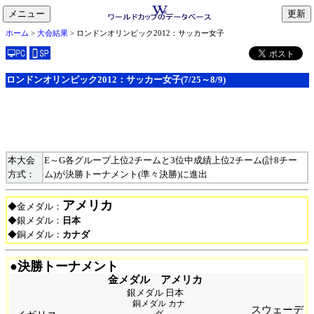
メニュー
toggle
ホーム
>
大会結果
> ロンドンオリンピック2012：サッカー女子
navigation
ロンドンオリンピック2012：サッカー女子(7/25～8/9)
本大会
E～G各グループ上位2チームと3位中成績上位2チーム(計8チー
方式：
ム)が決勝トーナメント(準々決勝)に進出
アメリカ
◆金メダル：
◆銀メダル：
日本
◆銅メダル：
カナダ
●決勝トーナメント
金メダル アメリカ
銀メダル 日本
銅メダル カナ
スウェーデ