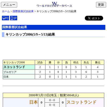
メニュー
toggle
ホーム
>
国際親善試合結果
> キリンカップ2006(5/9～5/13)結果
navigation
国際親善試合結果
キリンカップ2006(5/9～5/13)結果
キリンカップ2006
試合
勝
分
負
得点
失点
勝点
スコットランド
2
1
1
0
5
1
4
ブルガリア
2
1
0
1
3
6
3
日本
2
0
1
1
1
2
1
2006年5月13日(埼玉：観衆58648人)
０−０
日本
スコットランド
０
０
０−０