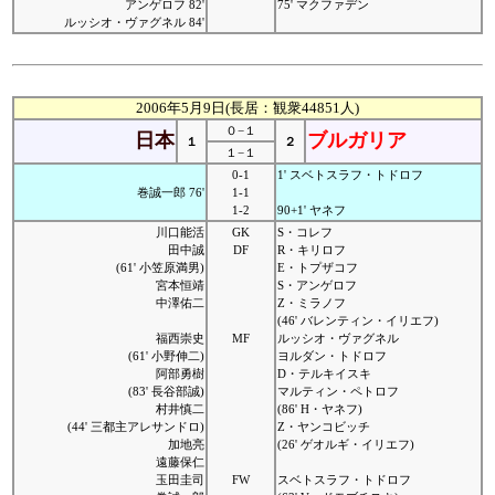
アンゲロフ 82'
75' マクファデン
ルッシオ・ヴァグネル 84'
2006年5月9日(長居：観衆44851人)
０−１
日本
ブルガリア
１
２
１−１
0-1
1' スベトスラフ・トドロフ
巻誠一郎 76'
1-1
1-2
90+1' ヤネフ
川口能活
GK
S・コレフ
田中誠
DF
R・キリロフ
(61' 小笠原満男)
E・トプザコフ
宮本恒靖
S・アンゲロフ
中澤佑二
Z・ミラノフ
(46' バレンティン・イリエフ)
福西崇史
MF
ルッシオ・ヴァグネル
(61' 小野伸二)
ヨルダン・トドロフ
阿部勇樹
D・テルキイスキ
(83' 長谷部誠)
マルティン・ペトロフ
村井慎二
(86' H・ヤネフ)
(44' 三都主アレサンドロ)
Z・ヤンコビッチ
加地亮
(26' ゲオルギ・イリエフ)
遠藤保仁
玉田圭司
FW
スベトスラフ・トドロフ