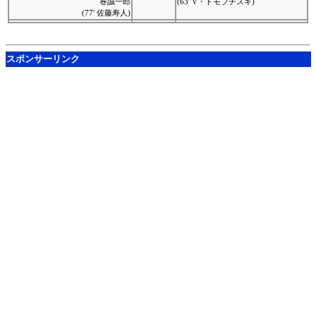
巻誠一郎
(63' V・ドモブチスキ)
(77' 佐藤寿人)
スポンサーリンク