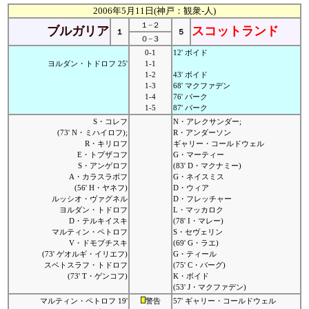
2006年5月11日(神戸：観衆-人)
１−２
ブルガリア
スコットランド
１
５
０−３
0-1
12' ボイド
ヨルダン・トドロフ 25'
1-1
1-2
43' ボイド
1-3
68' マクファデン
1-4
76' バーク
1-5
87' バーク
S・コレフ
N・アレクサンダー;
(73' N・ミハイロフ);
R・アンダーソン
R・キリロフ
ギャリー・コールドウェル
E・トプザコフ
G・マーティー
S・アンゲロフ
(83' D・マクナミー)
A・カラスラボフ
G・ネイスミス
(56' H・ヤネフ)
D・ウィア
ルッシオ・ヴァグネル
D・フレッチャー
ヨルダン・トドロフ
L・マッカロク
D・テルキイスキ
(78' I・マレー)
マルティン・ペトロフ
S・セヴェリン
V・ドモブチスキ
(69' G・ラエ)
(73' ゲオルギ・イリエフ)
G・ティール
スベトスラフ・トドロフ
(75' C・バーグ)
(73' T・ゲンコフ)
K・ボイド
(53' J・マクファデン)
マルティン・ペトロフ 19'
警告
57' ギャリー・コールドウェル