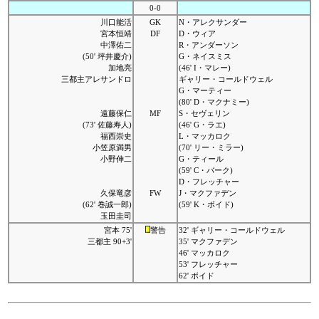
0-0
川口能活
GK
N・アレクサンダー
宮本恒靖
DF
D・ウィア
中澤佑二
R・アンダーソン
(50' 坪井慶介)
G・ネイスミス
加地亮
(46' I・マレー)
三都主アレサンドロ
ギャリー・コールドウェル
G・マーティー
(80' D・マクナミー)
遠藤保仁
MF
S・セヴェリン
(73' 佐藤寿人)
(46' G・ラエ)
福西崇史
L・マッカロク
小笠原満男
(70' リー・ミラー)
小野伸二
G・ティール
(59' C・バーク)
D・フレッチャー
久保竜彦
FW
J・マクファデン
(62' 巻誠一郎)
(59' K・ボイド)
玉田圭司
宮本 75'
警告
32' ギャリー・コールドウェル
三都主 90+3'
35' マクファデン
46' マッカロク
53' フレッチャー
62' ボイド