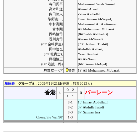
寺田周平
Mohammed Saleh Yousef
高木和道
Ahmed Alwadi
内田篤人
Zaher Al-Fadhli
駒野友一;
Omar Awsam Al-Sayed;
中村憲剛
Mohammed Ali Al-Ammari
青木剛
Ali Mohammed Mobarak
岡崎慎司
(84' Saleh Al-Shehri)
香川真司
Akram Al-Worafi
(87' 金崎夢生)
(73' Haitham Thabit)
田中達也
Abdullah Al-Sasi;
(79' 乾貴士);
Yaser Basuhai
興梠慎三
Ali Al-Nono
(60' 巻誠一郎)
(66' Basem Al-Aqel)
駒野友一 67'
警告
19' Ali Mohammed Mobarak
順位表
グループA
：2009年1月21日(香港：観衆6013人)
０−２
香港
バーレーン
１
３
１−１
0-1
10' Ismael Abdullatif
0-2
37' Abdulla Fatadi
0-3
87' Salman Issa
Cheng Siu Wai 90'
1-3