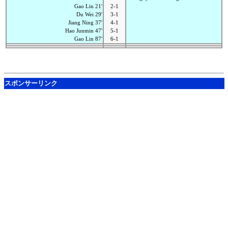
Gao Lin 21'
2-1
Du Wei 29'
3-1
Jiang Ning 37'
4-1
Hao Junmin 47'
5-1
Gao Lin 87'
6-1
スポンサーリンク