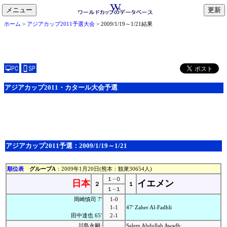
メニュー
toggle
ホーム
>
アジアカップ2011予選大会
> 2009/1/19～1/21結果
navigation
アジアカップ2011・カタール大会予選
アジアカップ2011予選：2009/1/19～1/21
順位表
グループA
：2009年1月20日(熊本：観衆30654人)
１−０
日本
イエメン
２
１
１−１
岡崎慎司 7'
1-0
1-1
47' Zaher Al-Fadhli
田中達也 65'
2-1
川島永嗣;
Salem Abdullah Awadh;