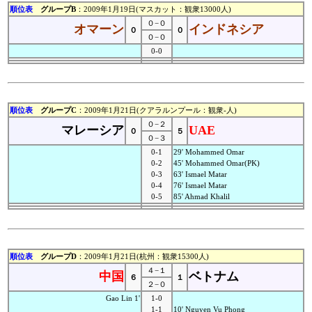
順位表
グループB
：2009年1月19日(マスカット：観衆13000人)
０−０
オマーン
インドネシア
０
０
０−０
0-0
順位表
グループC
：2009年1月21日(クアラルンプール：観衆-人)
０−２
マレーシア
UAE
０
５
０−３
0-1
29' Mohammed Omar
0-2
45' Mohammed Omar(PK)
0-3
63' Ismael Matar
0-4
76' Ismael Matar
0-5
85' Ahmad Khalil
順位表
グループD
：2009年1月21日(杭州：観衆15300人)
４−１
中国
ベトナム
６
１
２−０
Gao Lin 1'
1-0
1-1
10' Nguyen Vu Phong