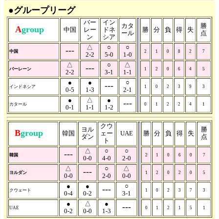
●グループリーグ
バー
イン
カタ
勝
A
group
中国
レー
ドネ
勝
分
負
得
失
ール
点
ン
シア
△
○
○
---
中国
2
1
0
8
2
7
2-2
5-0
1-0
△
○
△
---
バーレーン
1
2
0
6
4
5
2-2
3-1
1-1
●
●
○
---
インドネシア
1
0
2
3
9
3
0-5
1-3
2-1
●
△
●
---
カタール
0
1
2
2
4
1
0-1
1-1
1-2
クウ
ヨル
勝
B
group
韓国
ェー
UAE
勝
分
負
得
失
ダン
点
ト
△
○
○
---
韓国
2
1
0
6
0
7
0-0
4-0
2-0
△
○
△
---
ヨルダン
1
2
0
2
0
5
0-0
2-0
0-0
●
●
○
---
クウェート
1
0
2
3
7
3
0-4
0-2
3-1
●
△
●
---
UAE
0
1
2
1
5
1
0-2
0-0
1-3