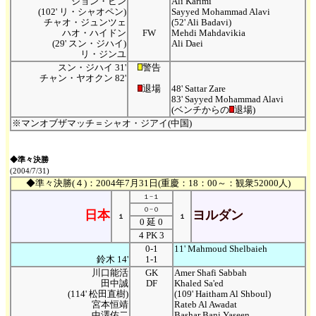
ジョン・ビン
Ali Karimi
(102' リ・シャオペン)
Sayyed Mohammad Alavi
チャオ・ジュンツェ
(52' Ali Badavi)
ハオ・ハイドン
FW
Mehdi Mahdavikia
(29' スン・ジハイ)
Ali Daei
リ・ジンユ
スン・ジハイ 31'
警告
チャン・ヤオクン 82'
退場
48' Sattar Zare
83' Sayyed Mohammad Alavi
(ベンチからの
退場)
※マンオブザマッチ＝シャオ・ジアイ(中国)
◆準々決勝
(2004/7/31)
◆準々決勝(４)：2004年7月31日(重慶：18：00～：観衆52000人)
１−１
０−０
日本
ヨルダン
１
１
0 延 0
4 PK 3
0-1
11' Mahmoud Shelbaieh
鈴木 14'
1-1
川口能活
GK
Amer Shafi Sabbah
田中誠
DF
Khaled Sa'ed
(114' 松田直樹)
(109' Haitham Al Shboul)
宮本恒靖
Rateb Al Awadat
中澤佑二
Bashar Bani Yaseen