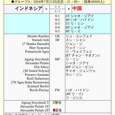
◆グループA：2004年7月21日(北京：21：00～：観衆48000人)
０−２
インドネシア
中国
０
５
０−３
0-1
25' シャオ・ジアイ
0-2
40' ハオ・ハイドン
0-3
51' リ・ミン
0-4
66' シャオ・ジアイ
0-5
80' リ・イ
Hendro Kartiko
GK
リュ・ユンフェイ
Warsidi Ardi
DF
スン・シャン
(7' Hamka Hamsah)
ジョン・ジ
Hary Syaputra
ウェイ・シン
Firmansyah Agus
リ・ウェイフェン
(87' チャン・ヤオクン)
Agung Setyobudi
MF
リ・ミン
Alexander Pulalo
シャオ・ジアイ
Elie Aiboy
(69' ジョン・ビン)
(36' Ismed Sofyan)
チャオ・ジュンツェ
Ponaryo Astaman
ヤン・ソン
Budi Sudarsono
(70' Agus Indra Kurniawan)
Syamsul Bachri
Rochi Putiray
FW
ハオ・ハイドン
(46' リ・イ)
リ・ジンユ
Agung Setyobudi 5'
警告
Alexander Pulalo 16'
Alexander Pulalo 29'
退場