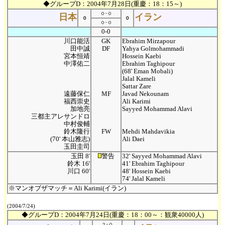
◆グループD：2004年7月28日(重慶：18：15～)
０−０
日本
イラン
０
０
０−０
0-0
川口能活
GK
Ebrahim Mirzapour
田中誠
DF
Yahya Golmohammadi
宮本恒靖
Hossein Kaebi
中澤佑二
Ebrahim Taghipour
(68' Eman Mobali)
Jalal Kameli
Sattar Zare
遠藤保仁
MF
Javad Nekounam
福西崇史
Ali Karimi
加地亮
Sayyed Mohammad Alavi
三都主アレサンドロ
中村俊輔
鈴木隆行
FW
Mehdi Mahdavikia
(70' 本山雅志)
Ali Daei
玉田圭司
玉田 8'
警告
32' Sayyed Mohammad Alavi
鈴木 16'
41' Ebrahim Taghipour
川口 60'
48' Hossein Kaebi
74' Jalal Kameli
※マンオブザマッチ＝Ali Karimi(イラン)
(2004/7/24)
◆グループD：2004年7月24日(重慶：18：00～：観衆40000人)
２−０