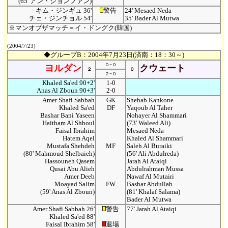
(65' アン・ジョンファン)
キム・ジンギュ 36'
警告
24' Mesaed Neda
チェ・ジンチョル 54'
35' Bader Al Mutwa
※マンオブザマッチ＝イ・ドングク(韓国)
(2004/7/23)
◆グループB：2004年7月23日(済南：18：30～)
０−０
ヨルダン
クウェート
２
０
２−０
Khaled Sa'ed 90+2'
1-0
Anas Al Zboun 90+3'
2-0
Amer Shafi Sabbah
GK
Shebab Kankone
Khaled Sa'ed
DF
Yaqoub Al Taher
Bashar Bani Yaseen
Nohayer Al Shammari
Haitham Al Shboul
(73' Waleed Ali)
Faisal Ibrahim
Mesaed Neda
Hatem Aqel
Khaled Al Shammari
Mustafa Shehdeh
MF
Saleh Al Buraiki
(80' Mahmoud Shelbaieh)
(56' Ali Abdulreda)
Hassouneh Qasem
Jarah Al Ataiqi
Qusai Abu Alieh
Abdulrahman Mussa
Amer Deeb
Nawaf Al Mutairi
Moayad Salim
FW
Bashar Abdullah
(59' Anas Al Zboun)
(81' Khalaf Salama)
Bader Al Mutwa
Amer Shafi Sabbah 26'
警告
77' Jarah Al Ataiqi
Khaled Sa'ed 88'
Faisal Ibrahim 58'
退場