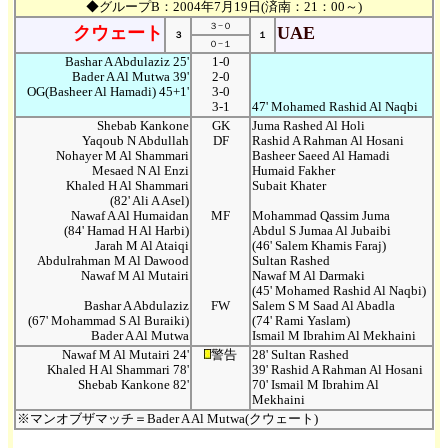
◆グループB：2004年7月19日(済南：21：00～)
３−０
クウェート
UAE
３
１
０−１
Bashar A Abdulaziz 25'
1-0
Bader A Al Mutwa 39'
2-0
OG(Basheer Al Hamadi) 45+1'
3-0
3-1
47' Mohamed Rashid Al Naqbi
Shebab Kankone
GK
Juma Rashed Al Holi
Yaqoub N Abdullah
DF
Rashid A Rahman Al Hosani
Nohayer M Al Shammari
Basheer Saeed Al Hamadi
Mesaed N Al Enzi
Humaid Fakher
Khaled H Al Shammari
Subait Khater
(82' Ali A Asel)
Nawaf A Al Humaidan
MF
Mohammad Qassim Juma
(84' Hamad H Al Harbi)
Abdul S Jumaa Al Jubaibi
Jarah M Al Ataiqi
(46' Salem Khamis Faraj)
Abdulrahman M Al Dawood
Sultan Rashed
Nawaf M Al Mutairi
Nawaf M Al Darmaki
(45' Mohamed Rashid Al Naqbi)
Bashar A Abdulaziz
FW
Salem S M Saad Al Abadla
(67' Mohammad S Al Buraiki)
(74' Rami Yaslam)
Bader A Al Mutwa
Ismail M Ibrahim Al Mekhaini
Nawaf M Al Mutairi 24'
警告
28' Sultan Rashed
Khaled H Al Shammari 78'
39' Rashid A Rahman Al Hosani
Shebab Kankone 82'
70' Ismail M Ibrahim Al
Mekhaini
※マンオブザマッチ＝Bader A Al Mutwa(クウェート)