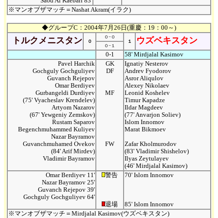
Saod Al Kaebari 83'
※マンオブザマッチ＝Nashat Akram(イラク)
◆グループC：2004年7月26日(重慶：19：00～)
０−０
トルクメニスタン
ウズベキスタン
０
１
０−１
0-1
58' Mirdjalal Kasimov
Pavel Harchik
GK
Ignatiy Nesterov
Gochguly Gochguliyev
DF
Andrev Fyodorov
Guvanch Rejepov
Asror Aliqulov
Omar Berdiyev
Alexey Nikolaev
Gurbangeldi Durdiyev
MF
Leonid Koshelev
(75' Vyacheslav Krendelev)
Timur Kapadze
Artyom Nazarov
Ildar Magdeev
(67' Yewgeniy Zemskov)
(77' Anvarjon Soliev)
Rustam Saparov
Islom Innomov
Begenchmuhammed Kuliyev
Marat Bikmoev
Nazar Bayramov
Guvanchmuhamed Ovekov
FW
Zafar Kholmurodov
(84' Arif Mirdev)
(83' Vladimir Shishelov)
Vladimir Bayramov
Ilyas Zeytulayev
(46' Mirdjalal Kasimov)
Omar Berdiyev 11'
警告
70' Islom Innomov
Nazar Bayramov 25'
Guvanch Rejepov 39'
Gochguly Gochguliyev 64'
退場
85' Islom Innomov
※マンオブザマッチ＝Mirdjalal Kasimov(ウズベキスタン)