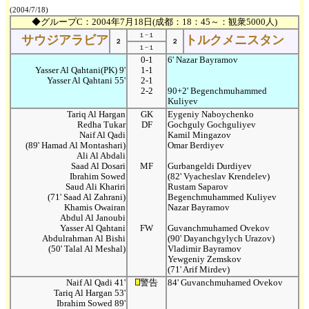
(2004/7/18)
◆グループC：2004年7月18日(成都：18：45～：観衆5000人)
１−１
サウジアラビア
トルクメニスタン
２
２
１−１
0-1
6' Nazar Bayramov
Yasser Al Qahtani(PK) 9'
1-1
Yasser Al Qahtani 55'
2-1
2-2
90+2' Begenchmuhammed
Kuliyev
Tariq Al Hargan
GK
Eygeniy Naboychenko
Redha Tukar
DF
Gochguly Gochguliyev
Naif Al Qadi
Kamil Mingazov
(89' Hamad Al Montashari)
Omar Berdiyev
Ali Al Abdali
Saad Al Dosari
MF
Gurbangeldi Durdiyev
Ibrahim Sowed
(82' Vyacheslav Krendelev)
Saud Ali Khariri
Rustam Saparov
(71' Saad Al Zahrani)
Begenchmuhammed Kuliyev
Khamis Owairan
Nazar Bayramov
Abdul Al Janoubi
Yasser Al Qahtani
FW
Guvanchmuhamed Ovekov
Abdulrahman Al Bishi
(90' Dayanchgylych Urazov)
(50' Talal Al Meshal)
Vladimir Bayramov
Yewgeniy Zemskov
(71' Arif Mirdev)
Naif Al Qadi 41'
警告
84' Guvanchmuhamed Ovekov
Tariq Al Hargan 53'
Ibrahim Sowed 89'