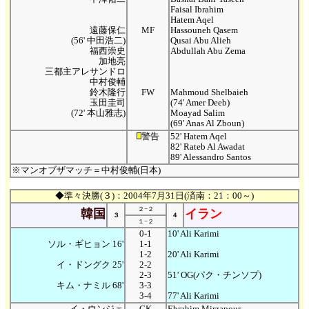
Faisal Ibrahim
Hatem Aqel
遠藤保仁
MF
Hassouneh Qasem
(56' 中田浩二)
Qusai Abu Alieh
福西崇史
Abdullah Abu Zema
加地亮
三都主アレサンドロ
中村俊輔
鈴木隆行
FW
Mahmoud Shelbaieh
玉田圭司
(74' Amer Deeb)
(72' 本山雅志)
Moayad Salim
(69' Anas Al Zboun)
警告
52' Hatem Aqel
82' Rateb Al Awadat
89' Alessandro Santos
※マンオブザマッチ＝中村俊輔(日本)
◆準々決勝(３)：2004年7月31日(済南：21：00～)
２−２
韓国
イラン
３
４
１−２
0-1
10' Ali Karimi
ソル・ギヒョン 16'
1-1
1-2
20' Ali Karimi
イ・ドングク 25'
2-2
2-3
51' OG(パク・チンソプ)
キム・ナミル 68'
3-3
3-4
77' Ali Karimi
イ・ウンジェ
GK
Ebrahim Mirzapour