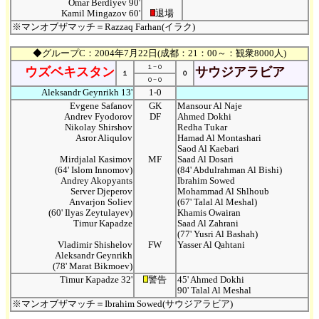
Omar Berdiyev 90'
Kamil Mingazov 60'
退場
※マンオブザマッチ＝Razzaq Farhan(イラク)
◆グループC：2004年7月22日(成都：21：00～：観衆8000人)
１−０
ウズベキスタン
サウジアラビア
１
０
０−０
Aleksandr Geynrikh 13'
1-0
Evgene Safanov
GK
Mansour Al Naje
Andrev Fyodorov
DF
Ahmed Dokhi
Nikolay Shirshov
Redha Tukar
Asror Aliqulov
Hamad Al Montashari
Saod Al Kaebari
Mirdjalal Kasimov
MF
Saad Al Dosari
(64' Islom Innomov)
(84' Abdulrahman Al Bishi)
Andrey Akopyants
Ibrahim Sowed
Server Djeperov
Mohammad Al Shlhoub
Anvarjon Soliev
(67' Talal Al Meshal)
(60' Ilyas Zeytulayev)
Khamis Owairan
Timur Kapadze
Saad Al Zahrani
(77' Yusri Al Bashah)
Vladimir Shishelov
FW
Yasser Al Qahtani
Aleksandr Geynrikh
(78' Marat Bikmoev)
Timur Kapadze 32'
警告
45' Ahmed Dokhi
90' Talal Al Meshal
※マンオブザマッチ＝Ibrahim Sowed(サウジアラビア)