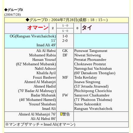
◆グループD
(2004/7/28)
◆グループD：2004年7月28日(成都：18：15～)
１−０
オマーン
タイ
２
０
１−０
OG(Rangsan Vivatchaichok)
1-0
11'
2-0
Imad Ali 49'
Ali Al Habsi
GK
Punuwat Tangunurat
Mohamed Rabia
DF
Niweat Siriwong
Hassan Yousuf
Preratat Phoruandee
(82' Mohamed Mubarak)
Choktawee Promrut
Nabil Ashoor
Narongchai Vachiraban
Khalifa Ayil
(60' Datsakorn Thonglao)
Fouzi Basheer
MF
Teda Keelalay
Ahmed Al Mahanjri
Issawa Singtong
Ahmed Hadid
(53' Jetsada Jitsawad)
(70' Badar Al Mahruqy)
Phichitpong Choeichiu
Badar Mubarak
FW
Sarayoot Chaikamdee
(46' Mohamed Hamed)
(71' Phaitoon Thiabma)
Yousuf Shaiaban
Sutee Suksomkit
Imad Ali
Rangsan Vivatchaichok
Ahmed Al Mahanjri 76'
警告
Ali Al Habsi 86'
※マンオブザマッチ＝Imad Ali(オマーン)