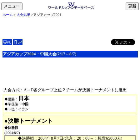
メニュー
toggle
ホーム
>
大会結果
>アジアカップ2004
navigation
アジアカップ2004・中国大会(7/17～8/7)
大会方式：A～D各グループ上位２チームが決勝トーナメントに進出
日本
◆優勝：
◆準優勝：
中国
◆３位：
イラン
●決勝トーナメント
◆決勝戦
(2004/8/7)
◆決勝戦：2004年8月7日(北京：20：00～：観衆65000人)