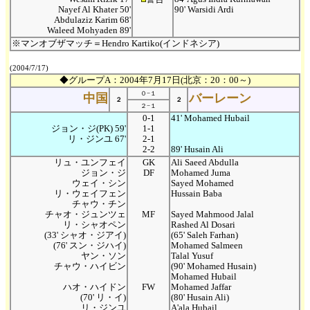
Nayef Al Khater 50'
90' Warsidi Ardi
Abdulaziz Karim 68'
Waleed Mohyaden 89'
※マンオブザマッチ＝Hendro Kartiko(インドネシア)
(2004/7/17)
◆グループA：2004年7月17日(北京：20：00～)
０−１
中国
バーレーン
２
２
２−１
0-1
41' Mohamed Hubail
ジョン・ジ(PK) 59'
1-1
リ・ジンユ 67'
2-1
2-2
89' Husain Ali
リュ・ユンフェイ
GK
Ali Saeed Abdulla
ジョン・ジ
DF
Mohamed Juma
ウェイ・シン
Sayed Mohamed
リ・ウェイフェン
Hussain Baba
チャウ・チン
チャオ・ジュンツェ
MF
Sayed Mahmood Jalal
リ・シャオペン
Rashed Al Dosari
(33' シャオ・ジアイ)
(65' Saleh Farhan)
(76' スン・ジハイ)
Mohamed Salmeen
ヤン・ソン
Talal Yusuf
チャウ・ハイビン
(90' Mohamed Husain)
Mohamed Hubail
ハオ・ハイドン
FW
Mohamed Jaffar
(70' リ・イ)
(80' Husain Ali)
リ・ジンユ
A'ala Hubail