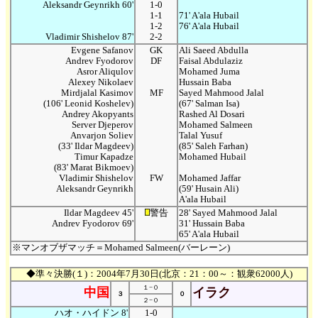
Aleksandr Geynrikh 60'
1-0
1-1
71' A'ala Hubail
1-2
76' A'ala Hubail
Vladimir Shishelov 87'
2-2
Evgene Safanov
GK
Ali Saeed Abdulla
Andrev Fyodorov
DF
Faisal Abdulaziz
Asror Aliqulov
Mohamed Juma
Alexey Nikolaev
Hussain Baba
Mirdjalal Kasimov
MF
Sayed Mahmood Jalal
(106' Leonid Koshelev)
(67' Salman Isa)
Andrey Akopyants
Rashed Al Dosari
Server Djeperov
Mohamed Salmeen
Anvarjon Soliev
Talal Yusuf
(33' Ildar Magdeev)
(85' Saleh Farhan)
Timur Kapadze
Mohamed Hubail
(83' Marat Bikmoev)
Vladimir Shishelov
FW
Mohamed Jaffar
Aleksandr Geynrikh
(59' Husain Ali)
A'ala Hubail
Ildar Magdeev 45'
警告
28' Sayed Mahmood Jalal
Andrev Fyodorov 69'
31' Hussain Baba
65' A'ala Hubail
※マンオブザマッチ＝Mohamed Salmeen(バーレーン)
◆準々決勝(１)：2004年7月30日(北京：21：00～：観衆62000人)
１−０
中国
イラク
３
０
２−０
ハオ・ハイドン 8'
1-0