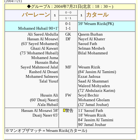
(2004/7/21)
◆グループA：2004年7月21日(北京：18：30～)
０−０
バーレーン
カタール
１
１
１−１
0-1
59' Wesam Rizik(PK)
Mohamed Hubail 90+1'
1-1
Ali Saeed Abdulla
GK
Qasem Burhan
Hassan Al Mosawi
DF
Nayef Al Khater
(63' Sayed Mohamed)
Saoud Fath
Ghazi Al Kawari
Selman Mesbeh
(75' Mohamed Hubail)
Bilal Mohammed
Mohamed Juma
Hussain Baba
Sayed Mahmood Jalal
MF
Wesam Rizik
Rashed Al Dosari
(84' Jassim Al Tamimi)
Mohamed Salmeen
Ezzat Jadoua
Talal Yusuf
Saad Al Shammari
Waleed Mohyaden
(72' Abdulaziz Karim)
Husain Ali
FW
Seyd Bechir
(60' Duaij Naser)
Mohamed Gholam
A'ala Hubail
(32' Jamal Jouhar)
Hassan Al Mosawi 58'
警告
11' Saoud Fath
Duaij Naser 65'
18' Wesam Rizik
84' Jassim Al Tamimi
90' Jamal Jouhar
※マンオブザマッチ＝Wesam Rizik(カタール)