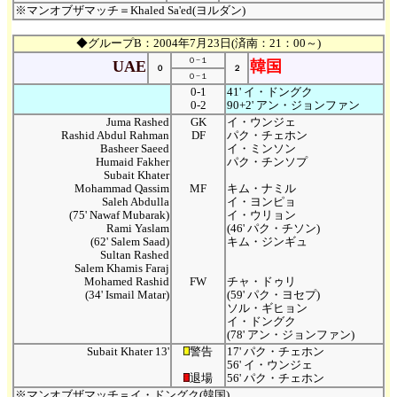
※マンオブザマッチ＝Khaled Sa'ed(ヨルダン)
◆グループB：2004年7月23日(済南：21：00～)
０−１
UAE
韓国
０
２
０−１
0-1
41' イ・ドングク
0-2
90+2' アン・ジョンファン
Juma Rashed
GK
イ・ウンジェ
Rashid Abdul Rahman
DF
パク・チェホン
Basheer Saeed
イ・ミンソン
Humaid Fakher
パク・チンソプ
Subait Khater
Mohammad Qassim
MF
キム・ナミル
Saleh Abdulla
イ・ヨンピョ
(75' Nawaf Mubarak)
イ・ウリョン
Rami Yaslam
(46' パク・チソン)
(62' Salem Saad)
キム・ジンギュ
Sultan Rashed
Salem Khamis Faraj
Mohamed Rashid
FW
チャ・ドゥリ
(34' Ismail Matar)
(59' パク・ヨセプ)
ソル・ギヒョン
イ・ドングク
(78' アン・ジョンファン)
Subait Khater 13'
警告
17' パク・チェホン
56' イ・ウンジェ
退場
56' パク・チェホン
※マンオブザマッチ＝イ・ドングク(韓国)