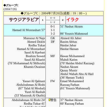
◆グループC
(2004/7/26)
◆グループC：2004年7月26日(成都：19：00～)
０−０
サウジアラビア
イラク
１
２
１−２
0-1
51' Nashat Akram
Hamad Al Montashari 57'
1-1
1-2
86' Younis Mahmoud
Mansour Al Naje
GK
Ahmed Ali Jaber
Ahmed Dokhi
DF
Basim Abbas
Redha Tukar
Haidar Jabar
Hamad Al Montashari
Haidar Hassan
Saod Al Kaebari
Ibrahim Sowed
MF
Hawar Mohammed
Saud Ali Khariri
Mahdi Karim
(76' Mohammad Al Shlhoub)
(70' Haidar Abdul Razzaq)
Khamis Owairan
Nashat Akram
Qusay Munir
Abdul Wahab Abu Al Hail
(36' Hassan Turki)
Yasser Al Qahtani
FW
Emad Mohammed
Abdulrahman Al Bishi
Razzaq Farhan
(67' Talal Al Meshal)
(61' Younis Mahmoud)
Yusri Al Bashah
(53' Marzouk Al Otaibi)
Abdulrahman Al Bishi 24'
警告
37' Nashat Akram
Redha Tukar 41'
60' Razzaq Farhan