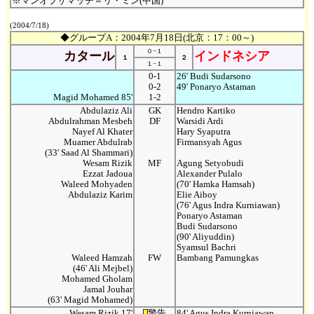
※マンオブザマッチ＝リ・ミン(中国)
(2004/7/18)
◆グループA：2004年7月18日(北京：17：00～)
０−１
カタール
インドネシア
１
２
１−１
0-1
26' Budi Sudarsono
0-2
49' Ponaryo Astaman
Magid Mohamed 85'
1-2
Abdulaziz Ali
GK
Hendro Kartiko
Abdulrahman Mesbeh
DF
Warsidi Ardi
Nayef Al Khater
Hary Syaputra
Muamer Abdulrab
Firmansyah Agus
(33' Saad Al Shammari)
Wesam Rizik
MF
Agung Setyobudi
Ezzat Jadoua
Alexander Pulalo
Waleed Mohyaden
(70' Hamka Hamsah)
Abdulaziz Karim
Elie Aiboy
(76' Agus Indra Kurniawan)
Ponaryo Astaman
Budi Sudarsono
(90' Aliyuddin)
Syamsul Bachri
Waleed Hamzah
FW
Bambang Pamungkas
(46' Ali Mejbel)
Mohamed Gholam
Jamal Jouhar
(63' Magid Mohamed)
Wesam Rizik 17'
警告
84' Agus Indra Kurniawan