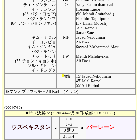
チェ・ジンチョル
DF
Yahya Golmohammadi
イ・ミンソン
Hossein Kaebi
(86' パク・ヨセプ)
(90' Mehdi Amirabadi)
パク・チンソプ
Ebrahim Taghipour
(64' アン・ジョンファン)
(17' Eman Mobali)
Jalal Kameli
Sattar Zare
キム・ナミル
MF
Javad Nekounam
イ・ヨンピョ
Ali Karimi
キム・ジンギュ
Sayyed Mohammad Alavi
パク・チソン
チャ・ドゥリ
FW
Mehdi Mahdavikia
(75' チョン・ギョンホ)
Ali Daei
ソル・ギヒョン
イ・ドングク
15' Javad Nekounam
警告
45' Jalal Kameli
55' Ali Karimi
※マンオブザマッチ＝Ali Karimi(イラン)
(2004/7/30)
◆準々決勝(２)：2004年7月30日(成都：18：00～)
０−０
２−２
ウズベキスタン
バーレーン
２
２
0 延 0
3 PK 4