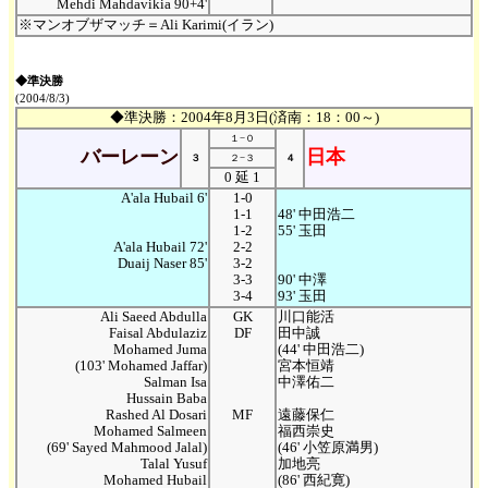
Mehdi Mahdavikia 90+4'
※マンオブザマッチ＝Ali Karimi(イラン)
◆準決勝
(2004/8/3)
◆準決勝：2004年8月3日(済南：18：00～)
１−０
バーレーン
日本
３
２−３
４
0 延 1
A'ala Hubail 6'
1-0
1-1
48' 中田浩二
1-2
55' 玉田
A'ala Hubail 72'
2-2
Duaij Naser 85'
3-2
3-3
90' 中澤
3-4
93' 玉田
Ali Saeed Abdulla
GK
川口能活
Faisal Abdulaziz
DF
田中誠
Mohamed Juma
(44' 中田浩二)
(103' Mohamed Jaffar)
宮本恒靖
Salman Isa
中澤佑二
Hussain Baba
Rashed Al Dosari
MF
遠藤保仁
Mohamed Salmeen
福西崇史
(69' Sayed Mahmood Jalal)
(46' 小笠原満男)
Talal Yusuf
加地亮
Mohamed Hubail
(86' 西紀寛)