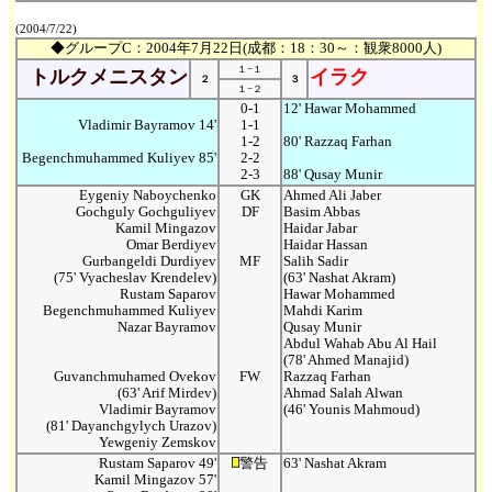
(2004/7/22)
◆グループC：2004年7月22日(成都：18：30～：観衆8000人)
１−１
トルクメニスタン
イラク
２
３
１−２
0-1
12' Hawar Mohammed
Vladimir Bayramov 14'
1-1
1-2
80' Razzaq Farhan
Begenchmuhammed Kuliyev 85'
2-2
2-3
88' Qusay Munir
Eygeniy Naboychenko
GK
Ahmed Ali Jaber
Gochguly Gochguliyev
DF
Basim Abbas
Kamil Mingazov
Haidar Jabar
Omar Berdiyev
Haidar Hassan
Gurbangeldi Durdiyev
MF
Salih Sadir
(75' Vyacheslav Krendelev)
(63' Nashat Akram)
Rustam Saparov
Hawar Mohammed
Begenchmuhammed Kuliyev
Mahdi Karim
Nazar Bayramov
Qusay Munir
Abdul Wahab Abu Al Hail
(78' Ahmed Manajid)
Guvanchmuhamed Ovekov
FW
Razzaq Farhan
(63' Arif Mirdev)
Ahmad Salah Alwan
Vladimir Bayramov
(46' Younis Mahmoud)
(81' Dayanchgylych Urazov)
Yewgeniy Zemskov
Rustam Saparov 49'
警告
63' Nashat Akram
Kamil Mingazov 57'