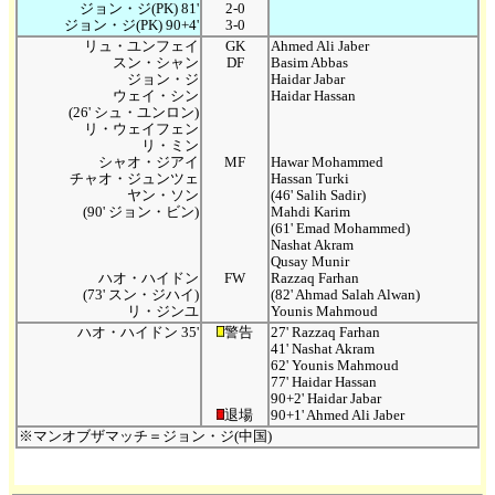
ジョン・ジ(PK) 81'
2-0
ジョン・ジ(PK) 90+4'
3-0
リュ・ユンフェイ
GK
Ahmed Ali Jaber
スン・シャン
DF
Basim Abbas
ジョン・ジ
Haidar Jabar
ウェイ・シン
Haidar Hassan
(26' シュ・ユンロン)
リ・ウェイフェン
リ・ミン
シャオ・ジアイ
MF
Hawar Mohammed
チャオ・ジュンツェ
Hassan Turki
ヤン・ソン
(46' Salih Sadir)
(90' ジョン・ビン)
Mahdi Karim
(61' Emad Mohammed)
Nashat Akram
Qusay Munir
ハオ・ハイドン
FW
Razzaq Farhan
(73' スン・ジハイ)
(82' Ahmad Salah Alwan)
リ・ジンユ
Younis Mahmoud
ハオ・ハイドン 35'
警告
27' Razzaq Farhan
41' Nashat Akram
62' Younis Mahmoud
77' Haidar Hassan
90+2' Haidar Jabar
退場
90+1' Ahmed Ali Jaber
※マンオブザマッチ＝ジョン・ジ(中国)