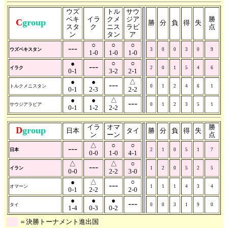
ウズ
トル
サウ
ベキ
イラ
クメ
ジア
勝
C
group
勝
分
負
得
失
スタ
ク
ニス
ラビ
点
ン
タン
ア
○
○
○
---
ウズベキスタン
3
0
0
3
0
9
1-0
1-0
1-0
●
○
○
---
イラク
2
0
1
5
4
6
0-1
3-2
2-1
●
●
△
---
トルクメニスタン
0
1
2
4
6
1
0-1
2-3
2-2
●
●
△
---
サウジアラビア
0
1
2
3
5
1
0-1
1-2
2-2
イラ
オマ
勝
D
group
日本
タイ
勝
分
負
得
失
ン
ーン
点
△
○
○
---
日本
2
1
0
5
1
7
0-0
1-0
4-1
△
△
○
---
イラン
1
2
0
5
2
5
0-0
2-2
3-0
●
△
○
---
オマーン
1
1
1
4
3
4
0-1
2-2
2-0
●
●
●
---
タイ
0
0
3
1
9
0
1-4
0-3
0-2
＝決勝トーナメント進出国