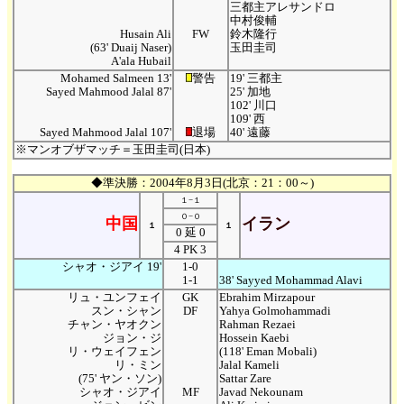
三都主アレサンドロ
中村俊輔
Husain Ali
FW
鈴木隆行
(63' Duaij Naser)
玉田圭司
A'ala Hubail
Mohamed Salmeen 13'
警告
19' 三都主
Sayed Mahmood Jalal 87'
25' 加地
102' 川口
109' 西
Sayed Mahmood Jalal 107'
退場
40' 遠藤
※マンオブザマッチ＝玉田圭司(日本)
◆準決勝：2004年8月3日(北京：21：00～)
１−１
０−０
中国
イラン
１
１
0 延 0
4 PK 3
シャオ・ジアイ 19'
1-0
1-1
38' Sayyed Mohammad Alavi
リュ・ユンフェイ
GK
Ebrahim Mirzapour
スン・シャン
DF
Yahya Golmohammadi
チャン・ヤオクン
Rahman Rezaei
ジョン・ジ
Hossein Kaebi
リ・ウェイフェン
(118' Eman Mobali)
リ・ミン
Jalal Kameli
(75' ヤン・ソン)
Sattar Zare
シャオ・ジアイ
MF
Javad Nekounam