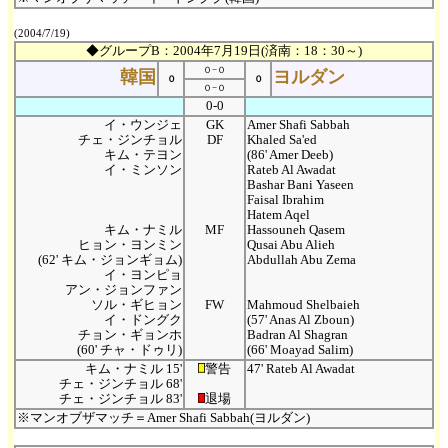
(2004/7/19)
◆グループB：2004年7月19日(済南：18：30～)
０−０
韓国
ヨルダン
０
０
０−０
0-0
イ・ウンジェ
GK
Amer Shafi Sabbah
チェ・ジンチョル
DF
Khaled Sa'ed
キム・テヨン
(86' Amer Deeb)
イ・ミンソン
Rateb Al Awadat
Bashar Bani Yaseen
Faisal Ibrahim
Hatem Aqel
キム・ナミル
MF
Hassouneh Qasem
ヒョン・ヨンミン
Qusai Abu Alieh
(62' キム・ジョンギョム)
Abdullah Abu Zema
イ・ヨンピョ
アン・ジョンファン
ソル・ギヒョン
FW
Mahmoud Shelbaieh
イ・ドングク
(57' Anas Al Zboun)
チョン・ギョンホ
Badran Al Shagran
(60' チャ・ドゥリ)
(66' Moayad Salim)
キム・ナミル 15'
警告
47' Rateb Al Awadat
チェ・ジンチョル 68'
チェ・ジンチョル 83'
退場
※マンオブザマッチ＝Amer Shafi Sabbah(ヨルダン)