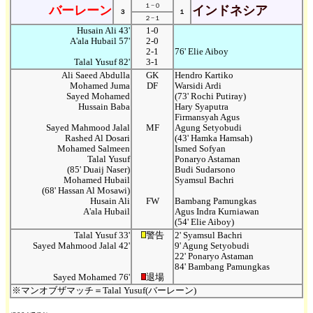
１−０
バーレーン
インドネシア
３
１
２−１
Husain Ali 43'
1-0
A'ala Hubail 57'
2-0
2-1
76' Elie Aiboy
Talal Yusuf 82'
3-1
Ali Saeed Abdulla
GK
Hendro Kartiko
Mohamed Juma
DF
Warsidi Ardi
Sayed Mohamed
(73' Rochi Putiray)
Hussain Baba
Hary Syaputra
Firmansyah Agus
Sayed Mahmood Jalal
MF
Agung Setyobudi
Rashed Al Dosari
(43' Hamka Hamsah)
Mohamed Salmeen
Ismed Sofyan
Talal Yusuf
Ponaryo Astaman
(85' Duaij Naser)
Budi Sudarsono
Mohamed Hubail
Syamsul Bachri
(68' Hassan Al Mosawi)
Husain Ali
FW
Bambang Pamungkas
A'ala Hubail
Agus Indra Kurniawan
(54' Elie Aiboy)
Talal Yusuf 33'
警告
2' Syamsul Bachri
Sayed Mahmood Jalal 42'
9' Agung Setyobudi
22' Ponaryo Astaman
84' Bambang Pamungkas
Sayed Mohamed 76'
退場
※マンオブザマッチ＝Talal Yusuf(バーレーン)