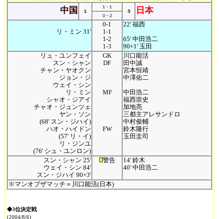
１−１
中国
日本
１
３
０−２
0-1
22' 福西
リ・ミン 31'
1-1
1-2
65' 中田浩二
1-3
90+1' 玉田
リュ・ユンフェイ
GK
川口能活
スン・シャン
DF
田中誠
チャン・ヤオクン
宮本恒靖
ジョン・ジ
中澤佑二
ウェイ・シン
リ・ミン
MF
中田浩二
シャオ・ジアイ
福西崇史
チャオ・ジュンツェ
加地亮
ヤン・ソン
三都主アレサンドロ
(68' スン・ジハイ)
中村俊輔
ハオ・ハイドン
FW
鈴木隆行
(57' リ・イ)
玉田圭司
リ・ジンユ
(76' シュ・ユンロン)
スン・シャン 25'
警告
14' 鈴木
ウェイ・シン 84'
40' 中田浩二
スン・ジハイ 90+3'
※マンオブザマッチ＝川口能活(日本)
◆3位決定戦
(2004/8/6)