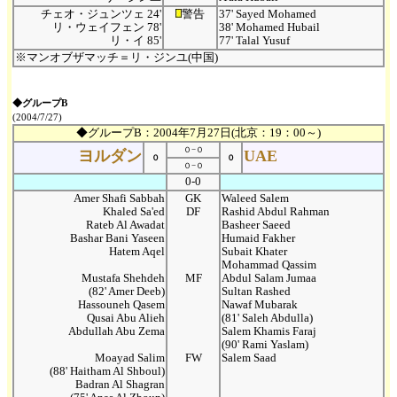
チェオ・ジュンツェ 24'
警告
37' Sayed Mohamed
リ・ウェイフェン 78'
38' Mohamed Hubail
リ・イ 85'
77' Talal Yusuf
※マンオブザマッチ＝リ・ジンユ(中国)
◆グループB
(2004/7/27)
◆グループB：2004年7月27日(北京：19：00～)
０−０
ヨルダン
UAE
０
０
０−０
0-0
Amer Shafi Sabbah
GK
Waleed Salem
Khaled Sa'ed
DF
Rashid Abdul Rahman
Rateb Al Awadat
Basheer Saeed
Bashar Bani Yaseen
Humaid Fakher
Hatem Aqel
Subait Khater
Mohammad Qassim
Mustafa Shehdeh
MF
Abdul Salam Jumaa
(82' Amer Deeb)
Sultan Rashed
Hassouneh Qasem
Nawaf Mubarak
Qusai Abu Alieh
(81' Saleh Abdulla)
Abdullah Abu Zema
Salem Khamis Faraj
(90' Rami Yaslam)
Moayad Salim
FW
Salem Saad
(88' Haitham Al Shboul)
Badran Al Shagran