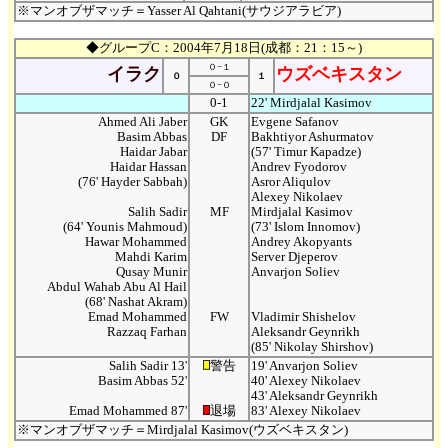
※マンオブザマッチ＝Yasser Al Qahtani(サウジアラビア)
◆グループC：2004年7月18日(成都：21：15～)
０−１
イラク
ウズベキスタン
０
１
０−０
0-1
22' Mirdjalal Kasimov
Ahmed Ali Jaber
GK
Evgene Safanov
Basim Abbas
DF
Bakhtiyor Ashurmatov
Haidar Jabar
(57' Timur Kapadze)
Haidar Hassan
Andrev Fyodorov
(76' Hayder Sabbah)
Asror Aliqulov
Alexey Nikolaev
Salih Sadir
MF
Mirdjalal Kasimov
(64' Younis Mahmoud)
(73' Islom Innomov)
Hawar Mohammed
Andrey Akopyants
Mahdi Karim
Server Djeperov
Qusay Munir
Anvarjon Soliev
Abdul Wahab Abu Al Hail
(68' Nashat Akram)
Emad Mohammed
FW
Vladimir Shishelov
Razzaq Farhan
Aleksandr Geynrikh
(85' Nikolay Shirshov)
Salih Sadir 13'
警告
19' Anvarjon Soliev
Basim Abbas 52'
40' Alexey Nikolaev
43' Aleksandr Geynrikh
Emad Mohammed 87'
退場
83' Alexey Nikolaev
※マンオブザマッチ＝Mirdjalal Kasimov(ウズベキスタン)