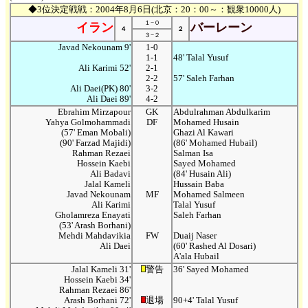
◆3位決定戦戦：2004年8月6日(北京：20：00～：観衆10000人)
１−０
イラン
バーレーン
４
２
３−２
Javad Nekounam 9'
1-0
1-1
48' Talal Yusuf
Ali Karimi 52'
2-1
2-2
57' Saleh Farhan
Ali Daei(PK) 80'
3-2
Ali Daei 89'
4-2
Ebrahim Mirzapour
GK
Abdulrahman Abdulkarim
Yahya Golmohammadi
DF
Mohamed Husain
(57' Eman Mobali)
Ghazi Al Kawari
(90' Farzad Majidi)
(86' Mohamed Hubail)
Rahman Rezaei
Salman Isa
Hossein Kaebi
Sayed Mohamed
Ali Badavi
(84' Husain Ali)
Jalal Kameli
Hussain Baba
Javad Nekounam
MF
Mohamed Salmeen
Ali Karimi
Talal Yusuf
Gholamreza Enayati
Saleh Farhan
(53' Arash Borhani)
Mehdi Mahdavikia
FW
Duaij Naser
Ali Daei
(60' Rashed Al Dosari)
A'ala Hubail
Jalal Kameli 31'
警告
36' Sayed Mohamed
Hossein Kaebi 34'
Rahman Rezaei 86'
Arash Borhani 72'
退場
90+4' Talal Yusuf