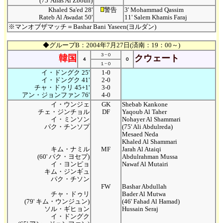
(75' Anas Al Zboun)
Khaled Sa'ed 28'
警告
3' Mohammad Qassim
Rateb Al Awadat 50'
11' Salem Khamis Faraj
※マンオブザマッチ＝Bashar Bani Yaseen(ヨルダン)
◆グループB：2004年7月27日(済南：19：00～)
３−０
韓国
クウェート
４
０
１−０
イ・ドングク 25'
1-0
イ・ドングク 41'
2-0
チャ・ドゥリ 45+1'
3-0
アン・ジョンファン 76'
4-0
イ・ウンジェ
GK
Shebab Kankone
チェ・ジンチョル
DF
Yaqoub Al Taher
イ・ミンソン
Nohayer Al Shammari
パク・チンソプ
(75' Ali Abdulreda)
Mesaed Neda
Khaled Al Shammari
キム・ナミル
MF
Jarah Al Ataiqi
(60' パク・ヨセプ)
Abdulrahman Mussa
イ・ヨンピョ
Nawaf Al Mutairi
キム・ジンギュ
パク・チソン
FW
Bashar Abdullah
チャ・ドゥリ
Bader Al Mutwa
(79' キム・ウンジュン)
(46' Fahad Al Hamad)
ソル・ギヒョン
Hussain Seraj
イ・ドングク