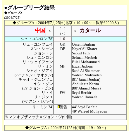
●グループリーグ結果
◆グループA
(2004/7/25)
◆グループA：2004年7月25日(北京：19：00～：観衆62000人)
０−０
中国
カタール
１
０
１−０
シュ・ユンロン 78'
1-0
リュ・ユンフェイ
GK
Qasem Burhan
スン・シャン
DF
Nayef Al Khater
ジョン・ジ
Saoud Fath
シュ・ユンロン
Selman Mesbeh
リ・ウェイフェン
Bilal Mohammed
リ・ミン
MF
Ezzat Jadoua
シャオ・ジアイ
Saad Al Shammari
(77' チャン・ヤオクン)
Waleed Mohyaden
チャオ・ジュンツェ
(81' Jamal Jouhar)
ヤン・ソン
Abdulaziz Karim
(59' ジョン・ビン)
(88' Ahmad Musa)
リ・イ
FW
Seyd Bechir
リ・ジンユ
Waleed Hamzah
(70' スン・ジハイ)
リ・ミン 74'
警告
44' Seyd Bechir
49' Waleed Mohyaden
※マンオブザマッチ＝ジョン・ジ(中国)
◆グループA：2004年7月25日(済南：19：00～)