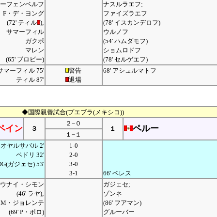
ーフェンベルフ
ナスルラエフ;
F・デ・ヨング
ファイズラエフ
(72' ティル
);
(78' イスカンデロフ)
サマーフィル
ウルノフ
ガクポ
(54' ハムダモフ)
マレン
ショムロドフ
(65' ブロビー)
(78' セルゲエフ)
サマーフィル 75'
警告
68' アシュルマトフ
ティル 87'
退場
◆国際親善試合(プエブラ(メキシコ))
２−０
ペイン
ペルー
３
１
１−１
オヤルサバル 2'
1-0
ペドリ 32'
2-0
OG(ガジェセ) 53'
3-0
3-1
66' ベレス
ウナイ・シモン
ガジェセ;
(46' ラヤ);
ゾンネ
M・ジョレンテ
(86' フアマン)
(69' P・ポロ)
グルーバー