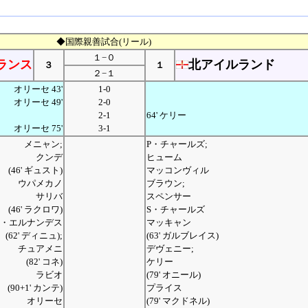
◆国際親善試合(リール)
１−０
ランス
北アイルランド
３
１
２−１
オリーセ 43'
1-0
オリーセ 49'
2-0
2-1
64' ケリー
オリーセ 75'
3-1
メニャン;
P・チャールズ;
クンデ
ヒューム
(46' ギュスト)
マッコンヴィル
ウパメカノ
ブラウン;
サリバ
スペンサー
(46' ラクロワ)
S・チャールズ
T・エルナンデス
マッキャン
(62' ディニュ);
(63' ガルブレイス)
チュアメニ
デヴェニー;
(82' コネ)
ケリー
ラビオ
(79' オニール)
(90+1' カンテ)
プライス
オリーセ
(79' マクドネル)