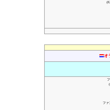
(
オ
フ
ファ