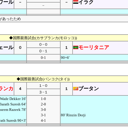
ワール
イラク
－
－
−
があったため
◆国際親善試合(カサブランカ(モロッコ))
０−０
ェール
モーリタニア
０
１
０−１
0-1
90+6'
◆国際親善試合(バンコク(タイ))
１−０
ランカ
ブータン
４
１
３−１
Wade Dekker 16'
1-0
Barath Suresh 64'
2-0
aseem Razeek 78'
3-0
3-1
80' Rinzin Dorji
rath Suresh 90+3'
4-1