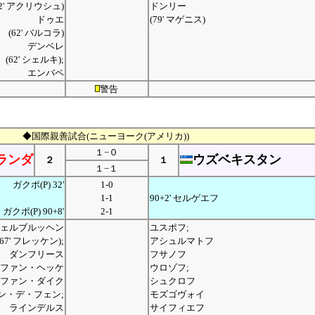
82' アクリウシュ)
ドンリー
ドゥエ
(79' マゲニス)
(62' バルコラ)
デンベレ
(62' シェルキ);
エンバペ
警告
◆国際親善試合(ニューヨーク(アメリカ))
１−０
ランダ
ウズベキスタン
２
１
１−１
ガクポ(P) 32'
1-0
1-1
90+2' セルゲエフ
ガクポ(P) 90+8'
2-1
ェルブルッヘン
ユスポフ;
(67' フレッケン);
アシュルマトフ
ダンフリース
フサノフ
ファン・ヘッケ
ウロゾフ;
ファン・ダイク
シュクロフ
ン・デ・フェン;
モズゴヴォイ
ラインデルス
サイフィエフ