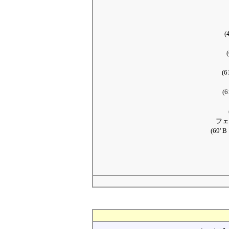
(
(
(
フェ
(69