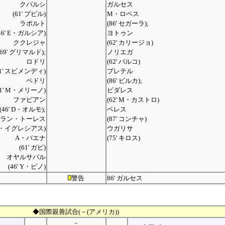
クバルシ
ガルセス
(61' プビル)
M・ロペス
ラポルト
(86' セガーラ);
46' E・ガルシア)
ヨトゥン
ククレジャ
(62' カリージョ)
(69' グリマルド);
ノリエガ
ロドリ
(62' バルコ)
61' スビメンディ)
プレテル
ペドリ
(86' ビルカ);
61' M・メリーノ)
ビダレス
ファビアン
(62' M・カストロ)
(46' D・オルモ);
ベレス
ラン・トーレス
(87' コンチャ)
' B・イグレシアス)
ウガリサ
A・バエナ
(75' キロス)
(61' ガビ)
オヤルサバル
(46' Y・ピノ)
警告
86' ガルセス
◆国際親善試合(－(アメリカ))
−