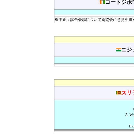
コートジボ
※中止：試合会場について両協会に意見相違
ニジ
スリ
A. W
Ba