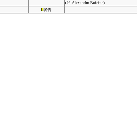
(46' Alexandru Boiciuc)
警告