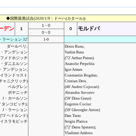
◆国際親善試合(2020/1/9：ドーハ(カタール))
１−０
ーデン
モルドバ
１
０
０−０
・ラーション 32'
1-0
ダールベリ;
Denis Rusu;
J・アンデション
Vadim Rata
フメドホジッチ
(72' Arthur Patras)
M・ダニエルソン
Anatolie Prepelita
・アンデション;
Igor Armas
イランドゥスト
Constantin Bogdan;
 カチャニクリッチ)
Cristian Dros
ベルグレン
(46' Andrei Cojocari)
ボヤニッチ
Aleandru Suvorov
J・カールソン
(59' Dinu Graur)
8' タンコビッチ);
Eugeniu Cociuc
J・ラーション
(59' Gheorghe Anton)
(73' ヘドルンド)
Dan Taras
イスラモビッチ
Sergiu Platica
(72' Danu Spataru);
Vladimir Ambros