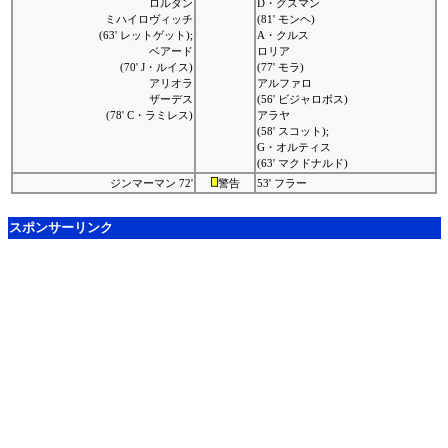
ロルダン
D・グスマン
ミハイロヴィッチ
(81' モンヘ)
(63' レットゲット);
A・クルス
ベアード
ロリア
(70' J・ルイス)
(77' モラ)
アリオラ
アルファロ
ザーデス
(56' ビジャロボス)
(78' C・ラミレス)
アラヤ
(58' スコット);
G・オルティス
(63' マクドナルド)
ジンマーマン 72'
警告
53' フラー
スポンサーリンク