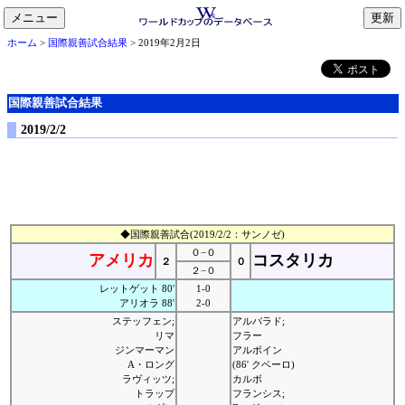
メニュー
toggle
ホーム
>
国際親善試合結果
> 2019年2月2日
navigation
国際親善試合結果
2019/2/2
◆国際親善試合(2019/2/2：サンノゼ)
０−０
アメリカ
コスタリカ
２
０
２−０
レットゲット 80'
1-0
アリオラ 88'
2-0
ステッフェン;
アルバラド;
リマ
フラー
ジンマーマン
アルボイン
A・ロング
(86' クベーロ)
ラヴィッツ;
カルボ
トラップ
フランシス;