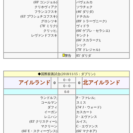
(69' コンジョル)
パヴェルカ
クリホヴィアク
ソウチェク
フランコフスキ
(46' ダリダ)
(63' ブワシュチコフスキ)
ドチカル
グロシツキ
(89' トラーヴニーク)
(78' ミリク)
ヴィドラ
クリッヒ;
(66' ゲブレ・セラシエ)
レヴァンドフスキ
ヤンクト
(66' スカラーク);
シック
(78' ドレジャル)
警告
85' ダリダ
◆国際親善試合(2018/11/15：ダブリン)
０−０
アイルランド
北アイルランド
０
０
０−０
0-0
ランドルフ;
P・ファレル;
コールマン
スミス
ダフィ
(74' J・ウォード)
イーガン
カスカート
レニハン
J・エヴァンス
(83' クリスティー);
ルイス;
マクリーン
C・エヴァンス
(66' E・スティーヴンス)
(66' マクネア)