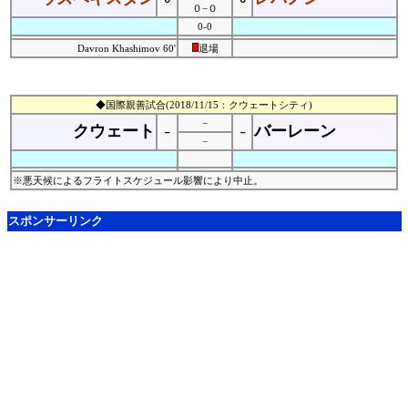
０−０
0-0
Davron Khashimov 60'
退場
◆国際親善試合(2018/11/15：クウェートシティ)
−
クウェート
バーレーン
－
－
−
※悪天候によるフライトスケジュール影響により中止。
スポンサーリンク