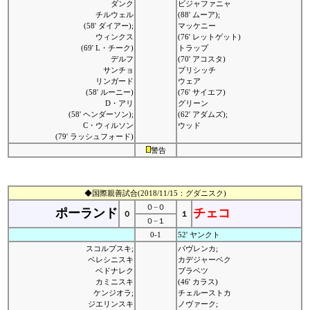
ダンク
ビジャファニャ
チルウェル
(88' ムーア);
(58' ダイアー);
マッケニー
ウィンクス
(76' レットゲット)
(69' L・チーク)
トラップ
デルフ
(70' アコスタ)
サンチョ
プリシッチ
リンガード
ウェア
(58' ルーニー)
(76' サイエフ)
D・アリ
グリーン
(58' ヘンダーソン);
(62' アダムズ);
C・ウィルソン
ウッド
(79' ラッシュフォード)
警告
◆国際親善試合(2018/11/15：グダニスク)
０−０
ポーランド
チェコ
０
１
０−１
0-1
52' ヤンクト
スコルプスキ;
パヴレンカ;
ベレシニスキ
カデジャーベク
ベドナレク
ブラベツ
カミニスキ
(46' カラス)
ケンジオラ;
チェルーストカ
ジエリンスキ
ノヴァーク;