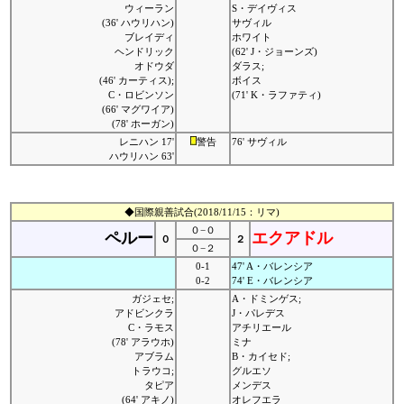
ウィーラン
S・デイヴィス
(36' ハウリハン)
サヴィル
ブレイディ
ホワイト
ヘンドリック
(62' J・ジョーンズ)
オドウダ
ダラス;
(46' カーティス);
ボイス
C・ロビンソン
(71' K・ラファティ)
(66' マグワイア)
(78' ホーガン)
レニハン 17'
警告
76' サヴィル
ハウリハン 63'
◆国際親善試合(2018/11/15：リマ)
０−０
ペルー
エクアドル
０
２
０−２
0-1
47' A・バレンシア
0-2
74' E・バレンシア
ガジェセ;
A・ドミンゲス;
アドビンクラ
J・パレデス
C・ラモス
アチリエール
(78' アラウホ)
ミナ
アブラム
B・カイセド;
トラウコ;
グルエソ
タピア
メンデス
(64' アキノ)
オレフエラ