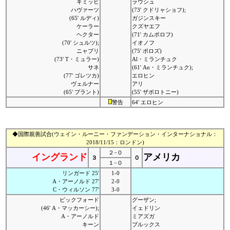
キミッヒ
ラウシュ
ハヴァーツ
(73' クドリャショフ);
(65' ルディ)
ガジンスキー
ケーラー
クズヤエフ
ヘクター
(71' カムボロフ)
(70' シュルツ);
イオノフ
ニャブリ
(75' ポロズ)
(73' T・ミュラー)
Al・ミランチュク
サネ
(61' An・ミランチュク);
(77' ゴレツカ)
エロヒン
ヴェルナー
アリ
(65' ブラント)
(55' ザボロトニー)
警告
64' エロヒン
◆国際親善試合(ウェイン・ルーニー・ファンデーション・インターナショナル：
2018/11/15：ロンドン)
２−０
イングランド
アメリカ
３
０
１−０
リンガード 25'
1-0
A・アーノルド 27'
2-0
C・ウィルソン 77'
3-0
ピックフォード
グーザン;
(46' A・マッカーシー);
イェドリン
A・アーノルド
ミアズガ
キーン
ブルックス