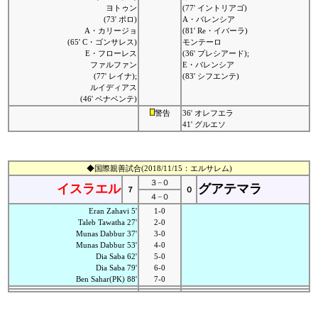
ヨトゥン
(77' イントリアゴ)
(73' ポロ)
A・バレンシア
A・カリージョ
(81' Re・イバーラ)
(65' C・ゴンサレス)
モンテーロ
E・フローレス
(36' プレシアード);
ファルファン
E・バレンシア
(77' レイナ);
(83' シフエンテ)
ルイディアス
(46' ベナベンテ)
警告
36' オレフエラ
41' グルエソ
◆国際親善試合(2018/11/15：エルサレム)
３−０
イスラエル
グアテマラ
７
０
４−０
Eran Zahavi 5'
1-0
Taleb Tawatha 27'
2-0
Munas Dabbur 37'
3-0
Munas Dabbur 53'
4-0
Dia Saba 62'
5-0
Dia Saba 79'
6-0
Ben Sahar(PK) 88'
7-0