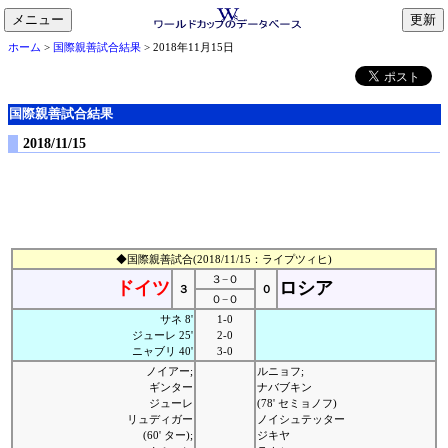
メニュー
toggle
ホーム
>
国際親善試合結果
> 2018年11月15日
navigation
国際親善試合結果
2018/11/15
◆国際親善試合(2018/11/15：ライプツィヒ)
３−０
ドイツ
ロシア
３
０
０−０
サネ 8'
1-0
ジューレ 25'
2-0
ニャブリ 40'
3-0
ノイアー;
ルニョフ;
ギンター
ナバブキン
ジューレ
(78' セミョノフ)
リュディガー
ノイシュテッター
(60' ター);
ジキヤ