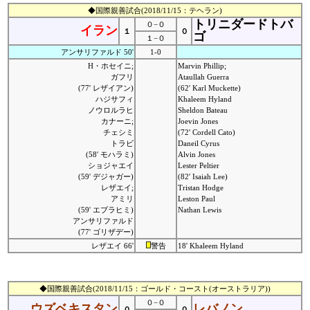
◆国際親善試合(2018/11/15：テヘラン)
トリニダードトバ
０−０
イラン
１
０
ゴ
１−０
アンサリファルド 50'
1-0
H・ホセイニ;
Marvin Phillip;
ガフリ
Ataullah Guerra
(77' レザイアン)
(62' Karl Muckette)
ハジサフィ
Khaleem Hyland
ノウロルラヒ
Sheldon Bateau
カナーニ;
Joevin Jones
チェシミ
(72' Cordell Cato)
トラビ
Daneil Cyrus
(58' モハラミ)
Alvin Jones
ショジャエイ
Lester Peltier
(59' デジャガー)
(82' Isaiah Lee)
レザエイ;
Tristan Hodge
アミリ
Leston Paul
(59' エブラヒミ)
Nathan Lewis
アンサリファルド
(77' ゴリザデー)
レザエイ 66'
警告
18' Khaleem Hyland
◆国際親善試合(2018/11/15：ゴールド・コースト(オーストラリア))
０−０
ウズベキスタン
レバノン
０
０