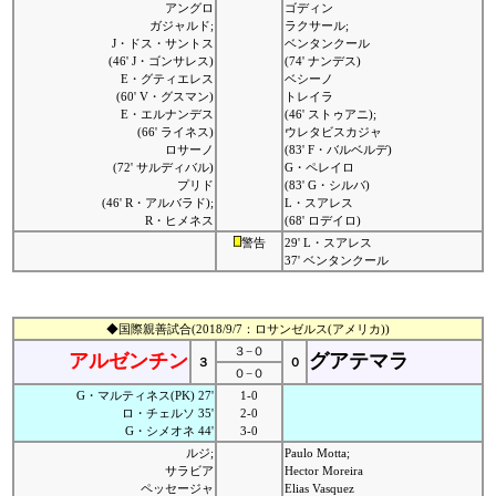
アングロ
ゴディン
ガジャルド;
ラクサール;
J・ドス・サントス
ベンタンクール
(46' J・ゴンサレス)
(74' ナンデス)
E・グティエレス
ベシーノ
(60' V・グスマン)
トレイラ
E・エルナンデス
(46' ストゥアニ);
(66' ライネス)
ウレタビスカジャ
ロサーノ
(83' F・バルベルデ)
(72' サルディバル)
G・ペレイロ
プリド
(83' G・シルバ)
(46' R・アルバラド);
L・スアレス
R・ヒメネス
(68' ロデイロ)
警告
29' L・スアレス
37' ベンタンクール
◆国際親善試合(2018/9/7：ロサンゼルス(アメリカ))
３−０
アルゼンチン
グアテマラ
３
０
０−０
G・マルティネス(PK) 27'
1-0
ロ・チェルソ 35'
2-0
G・シメオネ 44'
3-0
ルジ;
Paulo Motta;
サラビア
Hector Moreira
ペッセージャ
Elias Vasquez