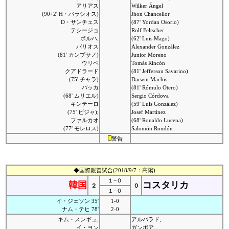
アリアス
Wilker Ángel
(90+2' H・パラシオス)
Jhon Chancellor
D・サンチェス
(87' Yordan Osorio)
テシージョ
Rolf Feltscher
ボルハ;
(62' Luis Mago)
バリオス
Alexander González
(81' カンプサノ)
Junior Moreno
ウリベ
Tomás Rincón
クアドラード
(81' Jefferson Savarino)
(75' チャラ)
Darwin Machis
バッカ
(81' Rómulo Otero)
(68' ムリエル)
Sergio Córdova
キンテーロ
(59' Luis González)
(75' ビジャ);
Josef Martinez
ファルカオ
(68' Ronaldo Lucena)
(77' モレロス)
Salomón Rondón
警告
◆国際親善試合(2018/9/7：高陽)
１−０
韓国
コスタリカ
２
０
１−０
イ・ジェソン 35'
1-0
ナム・テヒ 78'
2-0
キム・スンギュ;
アルバラド;
イ・ヨン
ガンボア