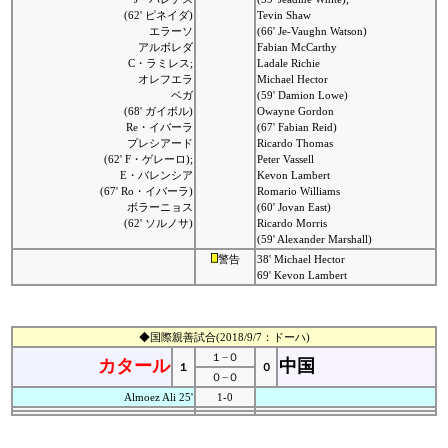
(62' ピネイダ)
Tevin Shaw
エラーソ
(66' Je-Vaughn Watson)
アルボレダ
Fabian McCarthy
C・ラミレス;
Ladale Richie
オレフエラ
Michael Hector
ベガ
(59' Damion Lowe)
(68' ガイボル)
Owayne Gordon
Re・イバーラ
(67' Fabian Reid)
プレシアード
Ricardo Thomas
(62' F・ゲレーロ);
Peter Vassell
E・バレンシア
Kevon Lambert
(67' Ro・イバーラ)
Romario Williams
ボラーニョス
(60' Jovan East)
(62' ソルノサ)
Ricardo Morris
(59' Alexander Marshall)
警告
38' Michael Hector
69' Kevon Lambert
◆国際親善試合(2018/9/7：ドーハ)
１−０
カタール
中国
１
０
０−０
Almoez Ali 25'
1-0