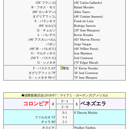
(56' フランコ)
(46' Carlos Gallardo)
R・フネス・モリ
Rafael Morales
(66' カンネマン)
Allen Yanes
タグリアフィコ;
(46' Cristian Jimenez)
E・パラシオス
Frank de León
(66' セルビ)
Rodrigo Saravia
ロ・チェルソ
(59' Jean Marquez)
L・パレデス
Kevin Norales
(46' アスカシバル);
(63' Marvin Flores)
パボン
Jorge Vargas
(46' M・バルガス)
(46' Wilber Perez)
G・マルティネス
Jose Martinez
(56' F・バスケス)
José Contreras
G・シメオネ
(70' Edgar Macal)
F・バスケス 63'
警告
51' Kevin Norales
タグリアフィコ 79'
58' José Contreras
G・シメオネ 90+1'
70' Jean Marquez
◆国際親善試合(2018/9/7：マイアミ・ガーデンズ(アメリカ))
０−１
コロンビア
ベネズエラ
２
１
２−０
0-1
4' Darwin Machis
ファルカオ 55'
1-1
チャラ 90'
2-1
オスピナ;
Wuilker Fariñez;