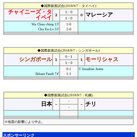
◆国際親善試合(2018/9/7：タイペイ)
チャイニーズ・タ
１−０
マレーシア
２
０
イペイ
１−０
Wu Chun ching 13'
1-0
Chu En-Le 53'
2-0
◆国際親善試合(2018/9/7：シンガポール)
０−１
シンガポール
モーリシャス
１
１
１−０
0-1
5' Jonathan Justin
Ikhsan Fandi 74'
1-1
◆国際親善試合(2018/9/7：札幌)
−
日本
チリ
－
－
−
※地震の影響により中止。
スポンサーリンク