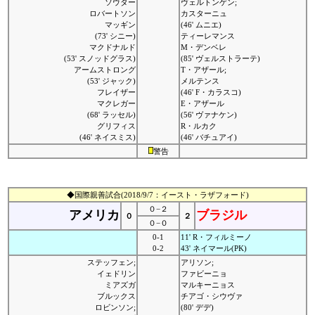
ソウター
ヴェルトンゲン;
ロバートソン
カスターニュ
マッギン
(46' ムニエ)
(73' シニー)
ティーレマンス
マクドナルド
M・デンベレ
(53' スノッドグラス)
(85' ヴェルストラーテ)
アームストロング
T・アザール;
(53' ジャック)
メルテンス
フレイザー
(46' F・カラスコ)
マクレガー
E・アザール
(68' ラッセル)
(56' ヴァナケン)
グリフィス
R・ルカク
(46' ネイスミス)
(46' バチュアイ)
警告
◆国際親善試合(2018/9/7：イースト・ラザフォード)
０−２
アメリカ
ブラジル
０
２
０−０
0-1
11' R・フィルミーノ
0-2
43' ネイマール(PK)
ステッフェン;
アリソン;
イェドリン
ファビーニョ
ミアズガ
マルキーニョス
ブルックス
チアゴ・シウヴァ
ロビンソン;
(80' デデ)