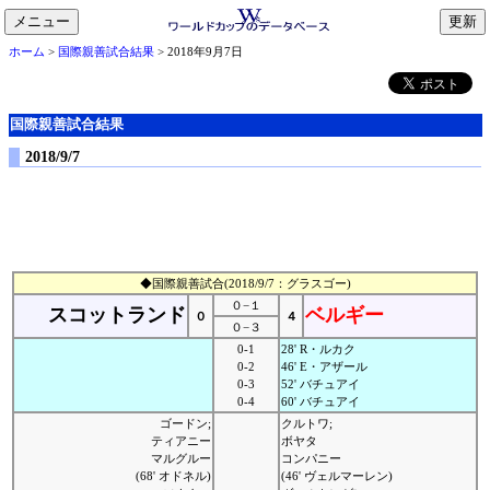
メニュー
toggle
ホーム
>
国際親善試合結果
> 2018年9月7日
navigation
国際親善試合結果
2018/9/7
◆国際親善試合(2018/9/7：グラスゴー)
０−１
スコットランド
ベルギー
０
４
０−３
0-1
28' R・ルカク
0-2
46' E・アザール
0-3
52' バチュアイ
0-4
60' バチュアイ
ゴードン;
クルトワ;
ティアニー
ボヤタ
マルグルー
コンパニー
(68' オドネル)
(46' ヴェルマーレン)