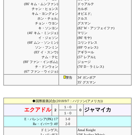
(86' キム・ムンファン)
ドゥアルテ
チャン・ヒョンス
カルボ
キム・ヨングォン
オビエド;
ホン・チョル;
クルス
チョン・ウヨン
グスマン
キ・ソンヨン
(82' W・アソフェイファ)
(46' キム・ミンジェ)
マリン
イ・ジェソン
(86' モヤ)
(68' ムン・ソンミン)
コリンドレス
ソン・フンミン
(69' ウォレス)
(83' イ・スンウ)
アギラール
ナム・テヒ
(57' レアル);
(80' ファン・インボム);
ジョージ
チ・ドンウォン
(70' D・ラミレス)
(67' ファン・ウィジョ)
警告
34' ガンボア
35' グスマン
◆国際親善試合(2018/9/7：ハリソン(アメリカ))
１−０
エクアドル
ジャマイカ
２
０
１−０
E・バレンシア(PK) 17'
1-0
Re・イバーラ 49'
2-0
ドミンゲス;
Amal Knight
J・パレデス
(59' Jeadine White);