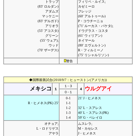
トラップ
フィリペ・ルイス;
(83' ロルダン)
カゼミーロ
アダムズ
フレッジ
マッケニー
(60' アルトゥール)
(83' デルガド)
P・コウチーニョ
アリオラ
(71' ルーカス・パケタ);
(55' アコスタ)
ドウグラス・コスタ
グリーン
(61' ウィリアン)
(55' ウェア);
ネイマール
ウッド
(80' エヴェルトン)
(70' ザーデス)
R・フィルミーノ
(75' リシャルリソン)
警告
◆国際親善試合(2018/9/7：ヒューストン(アメリカ))
１−３
メキシコ
ウルグアイ
１
４
０−１
0-1
21' J・ヒメネス
R・ヒメネス(PK) 25'
1-1
1-2
32' L・スアレス
1-3
40' L・スアレス(PK)
1-4
59' G・ペレイロ
オチョア;
ムスレラ;
L・ロドリゲス
M・カセレス
アヤラ
J・ヒメネス