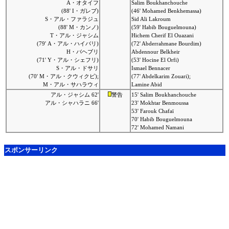
A・オタイフ
Salim Boukhanchouche
(88' I・ガレブ)
(46' Mohamed Benkhemassa)
S・アル・ファラジュ
Sid Ali Lakroum
(88' M・カンノ)
(59' Habib Bouguelmouna)
T・アル・ジャシム
Hichem Cherif El Ouazani
(79' A・アル・ハイバリ)
(72' Abderrahmane Bourdim)
H・バヘブリ
Abdennour Belkheir
(71' Y・アル・シェフリ)
(53' Hocine El Orfi)
S・アル・ドサリ
Ismael Bennacer
(70' M・アル・クウィクビ);
(77' Abdelkarim Zouari);
M・アル・サハラウィ
Lamine Abid
アル・ジャシム 62'
警告
15' Salim Boukhanchouche
アル・シャハラニ 66'
23' Mokhtar Benmoussa
53' Farouk Chafaï
70' Habib Bouguelmouna
72' Mohamed Namani
スポンサーリンク