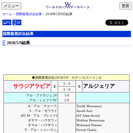
メニュー
toggle
ホーム
>
国際親善試合結果
> 2018年5月9日結果
navigation
国際親善試合結果
2018/5/9結果
◆国際親善試合(2018/5/9：カディス(スペイン))
１−０
サウジアラビア
アルジェリア
２
０
１−０
アル・ファラジュ 24'
1-0
アル・シェフリ 81'
2-0
A・アル・マユーフ;
Toufik Moussaoui;
S・アル・モワラド
Ayoub Azzi
(85' M・アル・ブレイク)
(64' Islam Arous)
オサマ・ハウサウィ
Mokhtar Benmoussa
オマル・ハウサウィ
Mohamed Namani
Y・アル・シャハラニ;
Farouk Chafaï;