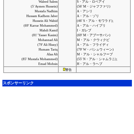
Waleed Salem
S・アル・ロベアイ
(5' Aymen Hussein)
(56' M・ジャフファリ)
Mustafa Nadhim
A・アシリ
Hussam Kadhem Jaber
A・アル・ゾリ
Hussein Ali Wahid
(46' S・アル・モワラド);
(69' Karrar Mohammed)
A・アル・ハイブリ
Mahdi Kamil
I・ガレブ
(81' Yasser Kasim)
(69' M・アブーサバン)
Mohannad Ali
M・アル・クウィクビ
(79' Ali Hisny)
A・アル・フライディ
Humam Tariq
(79' W・バシュウィーン)
Alaa Ali
M・アル・シャルフーブ
(85' Mustafa Mohammed)
(55' N・アル・シャムラニ);
Emad Mohsin
H・アル・ラヘブ
警告
スポンサーリンク