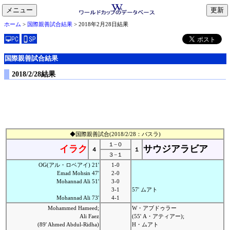
メニュー
toggle
ホーム
>
国際親善試合結果
> 2018年2月28日結果
navigation
国際親善試合結果
2018/2/28結果
◆国際親善試合(2018/2/28：バスラ)
１−０
イラク
サウジアラビア
４
１
３−１
OG(アル・ロベアイ) 21'
1-0
Emad Mohsin 47'
2-0
Mohannad Ali 51'
3-0
3-1
57' ムアト
Mohannad Ali 73'
4-1
Mohammed Hameed;
W・アブドゥラー
Ali Faez
(55' A・アティアー);
(89' Ahmed Abdul-Ridha)
H・ムアト