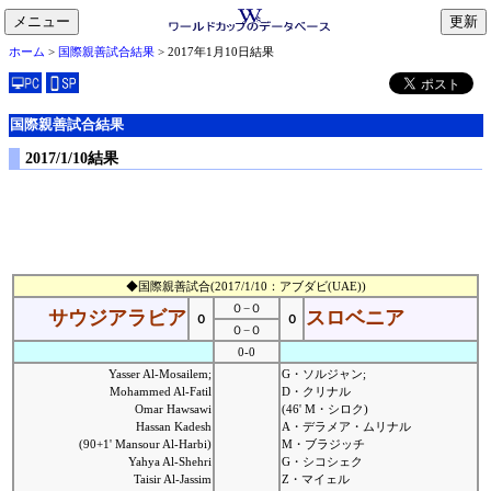
メニュー
toggle
ホーム
>
国際親善試合結果
> 2017年1月10日結果
navigation
国際親善試合結果
2017/1/10結果
◆国際親善試合(2017/1/10：アブダビ(UAE))
０−０
サウジアラビア
スロベニア
０
０
０−０
0-0
Yasser Al-Mosailem;
G・ソルジャン;
Mohammed Al-Fatil
D・クリナル
Omar Hawsawi
(46' M・シロク)
Hassan Kadesh
A・デラメア・ムリナル
(90+1' Mansour Al-Harbi)
M・ブラジッチ
Yahya Al-Shehri
G・シコシェク
Taisir Al-Jassim
Z・マイェル