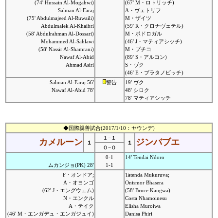
(74' Hussain Al-Mogahwi)
(67' M・ロトリッチ)
Salman Al-Faraj
A・ヴェトリフ
(75' Abdulmajeed Al-Ruwaili)
M・ザイツ
Abdulmalek Al-Khaibri
(59' R・クロナヴェテル)
(58' Abdulrahman Al-Dossari)
M・ポドロガル
Mohammed Al-Sahlawi
(46' J・マティアシッチ)
(58' Nassir Al-Shamrani)
M・プチコ
Nawaf Al-Abid
(89' S・アルコン)
Ahmad Asiri
S・ヴク
(46' E・ブラタノビッチ)
Salman Al-Faraj 56'
警告
19' ヴク
Nawaf Al-Abid 78'
48' シロク
78' マティアシッチ
◆国際親善試合(2017/1/10：ヤウンデ)
１−１
カメルーン
ジンバブエ
１
１
０−０
0-1
14' Tendai Ndoro
ムカンジョ(PK) 28'
1-1
F・オンドア;
Tatenda Mukuruva;
A・オヨンゴ
Onismor Bhasera
(62' J・エングウェム)
(58' Bruce Kangwa)
N・エンクル
Costa Nhamoinesu
A・テイク
Elisha Muroiwa
(46' M・エンガデュ・エンガジュイ)
Danisa Phiri