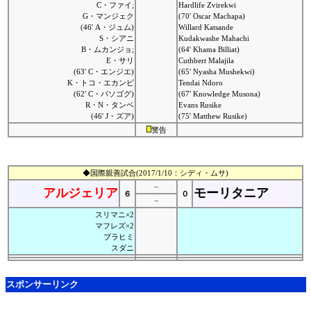
C・ファイ;
Hardlife Zvirekwi
G・マンジェク
(70' Oscar Machapa)
(46' A・ジュム)
Willard Katsande
S・シアニ
Kudakwashe Mahachi
B・ムカンジョ;
(64' Khama Billiat)
E・サリ
Cuthbert Malajila
(63' C・エンジエ)
(65' Nyasha Mushekwi)
K・トコ・エカンビ
Tendai Ndoro
(62' C・バソゴグ)
(67' Knowledge Musona)
R・N・タンベ
Evans Rusike
(46' J・ズア)
(75' Matthew Rusike)
警告
◆国際親善試合(2017/1/10：シディ・ムサ)
−
アルジェリア
モーリタニア
６
０
−
スリマニ×2
マフレズ×2
ブラヒミ
スダニ
スポンサーリンク