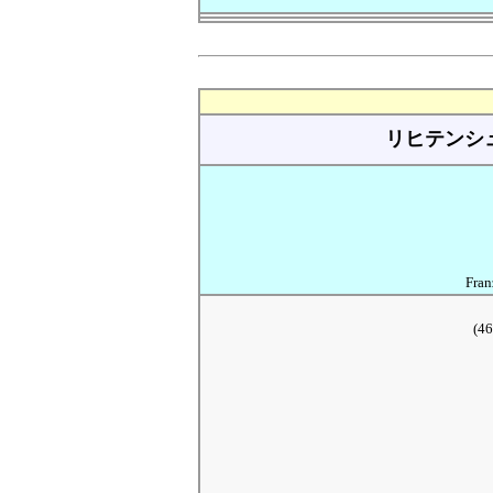
リヒテンシ
Fran
(46