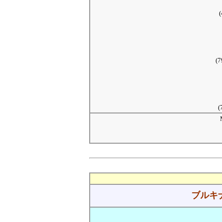
(
(7
(
ブルキ