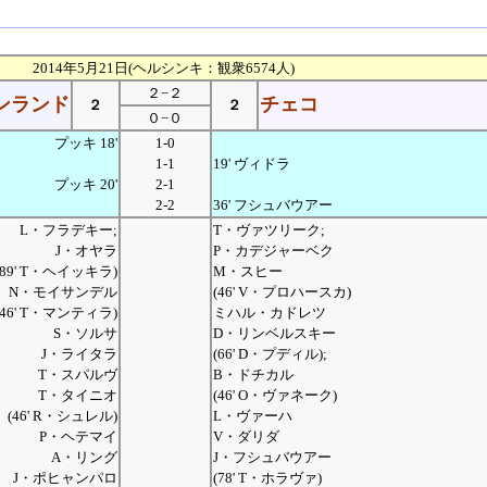
2014年5月21日(ヘルシンキ：観衆6574人)
２−２
ンランド
チェコ
２
２
０−０
プッキ 18'
1-0
1-1
19' ヴィドラ
プッキ 20'
2-1
2-2
36' フシュバウアー
L・フラデキー;
T・ヴァツリーク;
J・オヤラ
P・カデジャーベク
(89' T・ヘイッキラ)
M・スヒー
N・モイサンデル
(46' V・プロハースカ)
(46' T・マンティラ)
ミハル・カドレツ
S・ソルサ
D・リンベルスキー
J・ライタラ
(66' D・プディル);
T・スパルヴ
B・ドチカル
T・タイニオ
(46' O・ヴァネーク)
(46' R・シュレル)
L・ヴァーハ
P・ヘテマイ
V・ダリダ
A・リング
J・フシュバウアー
J・ポヒャンパロ
(78' T・ホラヴァ)