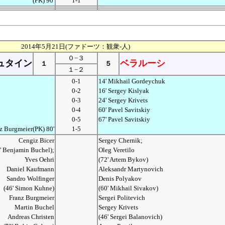
(PK) 90'
1-1
2014年5月21日(ファドーツ：観衆-人)
０−３
ュタイン
ベラルーシ
１
５
１−２
0-1
14' Mikhail Gordeychuk
0-2
16' Sergey Kislyak
0-3
24' Sergey Krivets
0-4
60' Pavel Savitskiy
0-5
67' Pavel Savitskiy
z Burgmeier(PK) 80'
1-5
Cengiz Bicer
Sergey Chernik;
' Benjamin Buchel);
Oleg Veretilo
Yves Oehri
(72' Artem Bykov)
Daniel Kaufmann
Aleksandr Martynovich
Sandro Wolfinger
Denis Polyakov
(46' Simon Kuhne)
(60' Mikhail Sivakov)
Franz Burgmeier
Sergei Politevich
Martin Buchel
Sergey Krivets
Andreas Christen
(46' Sergei Balanovich)