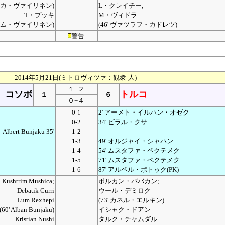
' ミカ・ヴァイリネン)
L・クレイチー;
T・プッキ
M・ヴィドラ
 ティム・ヴァイリネン)
(46' ヴァツラフ・カドレツ)
警告
2014年5月21日(ミトロヴィツァ：観衆-人)
１−２
コソボ
トルコ
１
６
０−４
0-1
2' アーメト・イルハン・オゼク
0-2
34' ビラル・クサ
Albert Bunjaku 35'
1-2
1-3
49' オルジャイ・シャハン
1-4
54' ムスタファ・ペクテメク
1-5
71' ムスタファ・ペクテメク
1-6
87' アルペル・ポトゥク(PK)
Kushtrim Mushica;
ボルカン・ババカン;
Debatik Curri
ウール・デミロク
Lum Rexhepi
(73' カネル・エルキン)
(60' Alban Bunjaku)
イシャク・ドアン
Kristian Nushi
タルク・チャムダル