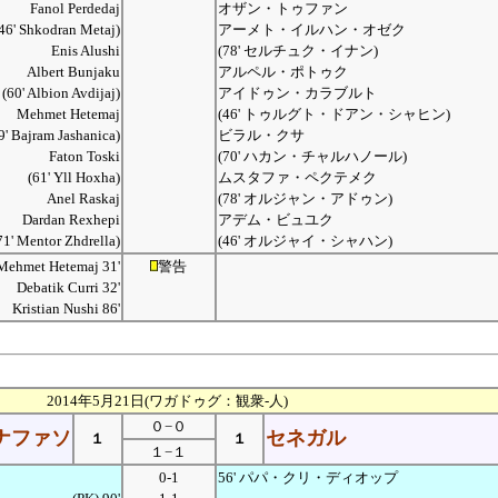
Fanol Perdedaj
オザン・トゥファン
46' Shkodran Metaj)
アーメト・イルハン・オゼク
Enis Alushi
(78' セルチュク・イナン)
Albert Bunjaku
アルペル・ポトゥク
(60' Albion Avdijaj)
アイドゥン・カラブルト
Mehmet Hetemaj
(46' トゥルグト・ドアン・シャヒン)
9' Bajram Jashanica)
ビラル・クサ
Faton Toski
(70' ハカン・チャルハノール)
(61' Yll Hoxha)
ムスタファ・ペクテメク
Anel Raskaj
(78' オルジャン・アドゥン)
Dardan Rexhepi
アデム・ビュユク
71' Mentor Zhdrella)
(46' オルジャイ・シャハン)
Mehmet Hetemaj 31'
警告
Debatik Curri 32'
Kristian Nushi 86'
2014年5月21日(ワガドゥグ：観衆-人)
０−０
ナファソ
セネガル
１
１
１−１
0-1
56' パパ・クリ・ディオップ