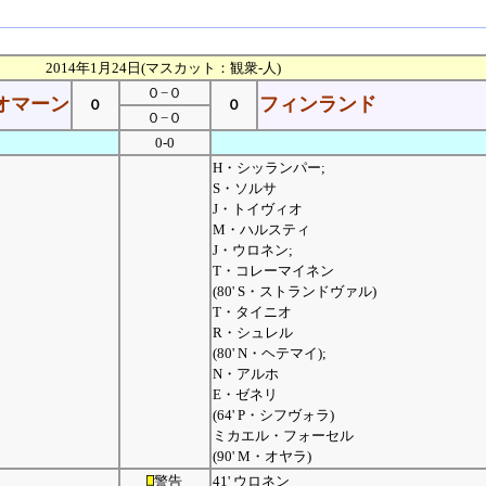
2014年1月24日(マスカット：観衆-人)
０−０
オマーン
フィンランド
０
０
０−０
0-0
H・シッランパー;
S・ソルサ
J・トイヴィオ
M・ハルスティ
J・ウロネン;
T・コレーマイネン
(80' S・ストランドヴァル)
T・タイニオ
R・シュレル
(80' N・ヘテマイ);
N・アルホ
E・ゼネリ
(64' P・シフヴォラ)
ミカエル・フォーセル
(90' M・オヤラ)
警告
41' ウロネン