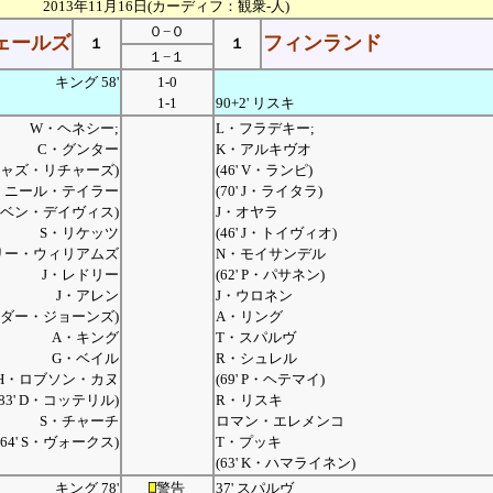
2013年11月16日(カーディフ：観衆-人)
０−０
ェールズ
フィンランド
１
１
１−１
キング 58'
1-0
1-1
90+2' リスキ
W・ヘネシー;
L・フラデキー;
C・グンター
K・アルキヴオ
' ジャズ・リチャーズ)
(46' V・ランピ)
ニール・テイラー
(70' J・ライタラ)
1' ベン・デイヴィス)
J・オヤラ
S・リケッツ
(46' J・トイヴィオ)
リー・ウィリアムズ
N・モイサンデル
J・レドリー
(62' P・パサネン)
J・アレン
J・ウロネン
ューダー・ジョーンズ)
A・リング
A・キング
T・スパルヴ
G・ベイル
R・シュレル
H・ロブソン・カヌ
(69' P・ヘテマイ)
(83' D・コッテリル)
R・リスキ
S・チャーチ
ロマン・エレメンコ
(64' S・ヴォークス)
T・プッキ
(63' K・ハマライネン)
キング 78'
警告
37' スパルヴ