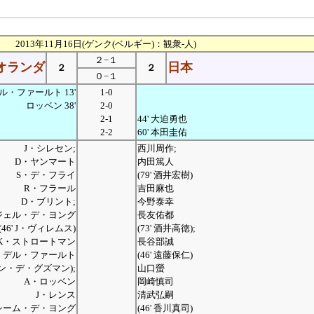
2013年11月16日(ゲンク(ベルギー)：観衆-人)
２−１
オランダ
日本
２
２
０−１
・ファールト 13'
1-0
ロッベン 38'
2-0
2-1
44' 大迫勇也
2-2
60' 本田圭佑
J・シレセン;
西川周作;
D・ヤンマート
内田篤人
S・デ・フライ
(79' 酒井宏樹)
R・フラール
吉田麻也
D・ブリント;
今野泰幸
ジェル・デ・ヨング
長友佑都
(46' J・ヴィレムス)
(73' 酒井高徳);
K・ストロートマン
長谷部誠
・デル・ファールト
(46' 遠藤保仁)
サン・デ・グズマン);
山口螢
A・ロッベン
岡崎慎司
J・レンス
清武弘嗣
シーム・デ・ヨング
(46' 香川真司)