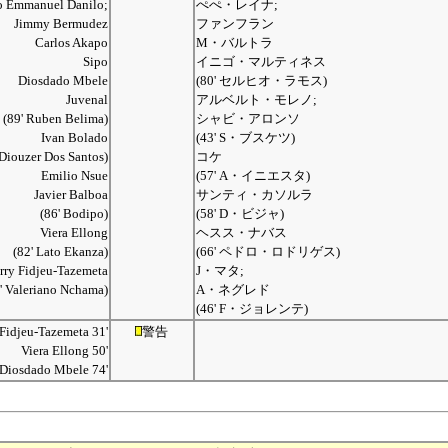
o Emmanuel Danilo;
ぺぺ・レイナ;
Jimmy Bermudez
ファンフラン
Carlos Akapo
M・バルトラ
Sipo
イニゴ・マルティネス
Diosdado Mbele
(80' セルヒオ・ラモス)
Juvenal
アルベルト・モレノ;
(89' Ruben Belima)
シャビ・アロンソ
Ivan Bolado
(43' S・ブスケツ)
 Diouzer Dos Santos)
コケ
Emilio Nsue
(57' A・イニエスタ)
Javier Balboa
サンティ・カソルラ
(86' Bodipo)
(58' D・ビジャ)
Viera Ellong
ヘスス・ナバス
(82' Lato Ekanza)
(66' ペドロ・ロドリゲス)
rry Fidjeu-Tazemeta
J・マタ;
' Valeriano Nchama)
A・ネグレド
(46' F・ジョレンテ)
 Fidjeu-Tazemeta 31'
警告
Viera Ellong 50'
Diosdado Mbele 74'