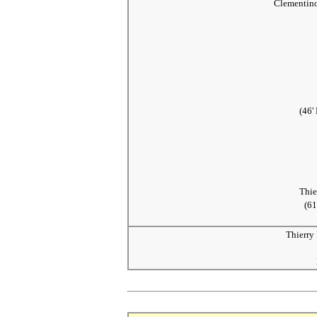
Clementin
(46'
Thie
(61
Thierry