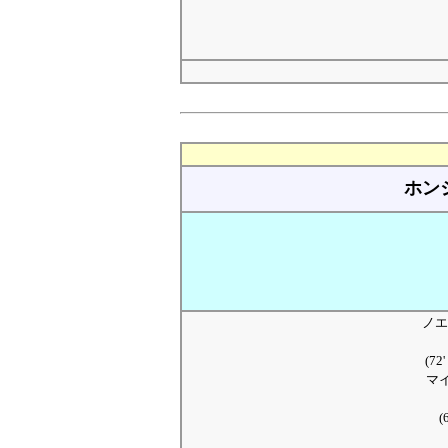
ホン
ノエ
(7
マ
(