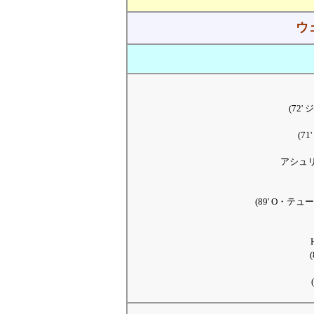
ウ
(72
(7
アシュ
(89' O・テ