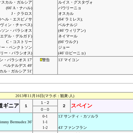
オスカル・ガルシア
ルイス・グスタヴォ
(66' A・ナハル)
パウリーニョ
J・クラロス
オスカル
ロヘル・エスピノサ
(64' ラミレス);
 マルヴィン・チャベス)
ベルナルジ
ルソン・パラシオス
(46' ウィリアン)
4' エデル・デルガド)
ネイマール
C・コストリー
(66' ウルク)
リー・ベンクトソン
ジョー
 ジェリー・パラシオス)
(46' ロビーニョ)
・パラシオス 17'
警告
13' マイコン
ベルナルデス 49'
カル・ガルシア 51'
2013年11月16日(マラボ：観衆-人)
１−２
道ギニア
スペイン
１
２
０−０
0-1
13' サンティ・カソルラ
Jimmy Bermudez 36'
1-1
1-2
43' ファンフラン