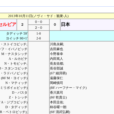
2013年10月11日(ノヴィ・サド：観衆-人)
０−０
セルビア
日本
２
０
２−０
タディッチ 59'
1-0
ヨイッチ 90+1'
2-0
V・ストイコビッチ;
川島永嗣;
ラフ・イバノビッチ
吉田麻也
M・ナスタシッチ
今野泰幸
A・ルカビナ
内田篤人
N・トモビッチ;
長友佑都;
D・スタンコビッチ
長谷部誠
' I・ラドバノビッチ)
(67' 細貝萌)
(86' M・ヨイッチ)
遠藤保仁
N・マティッチ
岡崎慎司
 L・ミリボイェビッチ)
(88' ハーフナー・マイク)
D・バスタ
香川真司
Z・トシッチ
(86' 乾貴士)
0' A・ジブコビッチ)
本田圭佑;
D・タディッチ
柿谷曜一朗
9' R・ペトロビッチ);
(68' 清武弘嗣)