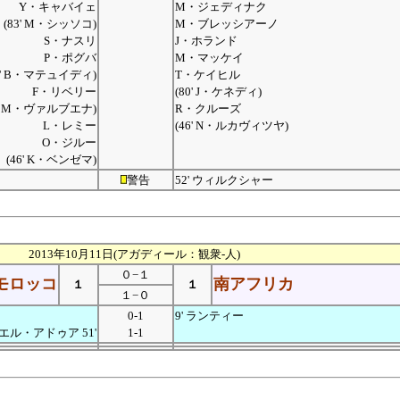
Y・キャバイェ
M・ジェディナク
(83' M・シッソコ)
M・ブレッシアーノ
S・ナスリ
J・ホランド
P・ポグバ
M・マッケイ
3' B・マテュイディ)
T・ケイヒル
F・リベリー
(80' J・ケネディ)
3' M・ヴァルブエナ)
R・クルーズ
L・レミー
(46' N・ルカヴィツヤ)
O・ジルー
(46' K・ベンゼマ)
警告
52' ウィルクシャー
2013年10月11日(アガディール：観衆-人)
０−１
モロッコ
南アフリカ
１
１
１−０
0-1
9' ランティー
エル・アドゥア 51'
1-1