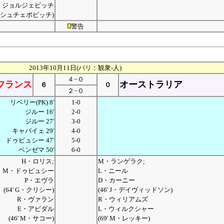
・ジョルジェビッチ
 S・シュチェポビッチ)
警告
2013年10月11日(パリ：観衆-人)
４−０
フランス
オーストラリア
６
０
２−０
リベリー(PK) 8'
1-0
ジルー 16'
2-0
ジルー 27'
3-0
キャバイェ 29'
4-0
ドゥビュシー 47'
5-0
ベンゼマ 50'
6-0
H・ロリス;
M・ランゲラク;
M・ドゥビュシー
L・ニール
P・エヴラ
D・カーニー
(64' G・クリシー)
(46' J・デイヴィッドソン)
R・ヴァラン
R・ウィリアムズ
E・アビダル
L・ウィルクシャー
(46' M・サコー)
(69' M・レッキー)