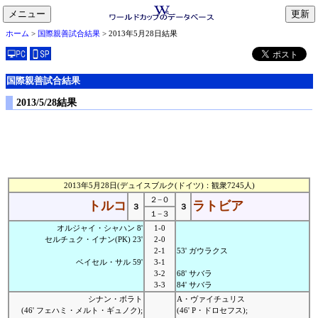
メニュー
toggle
ホーム
>
国際親善試合結果
> 2013年5月28日結果
navigation
国際親善試合結果
2013/5/28結果
2013年5月28日(デュイスブルク(ドイツ)：観衆7245人)
２−０
トルコ
ラトビア
３
３
１−３
オルジャイ・シャハン 8'
1-0
セルチュク・イナン(PK) 23'
2-0
2-1
53' ガウラクス
ベイセル・サル 59'
3-1
3-2
68' サバラ
3-3
84' サバラ
シナン・ボラト
A・ヴァイチュリス
(46' フェハミ・メルト・ギュノク);
(46' P・ドロセフス);