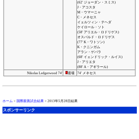
(62' ジョーダン・スミス)
J・アコスタ
M・ウマーニャ
C・メネセス
イェルツィン・テヘダ
ケイロール・ソト
(58' アリエル・ロドリゲス)
オスバルド・ロドリゲス
(77' K・ワトソン)
K・クニンガム
アラン・ゲバラ
(68' イェンドリック・ルイス)
J・アリエタ
(88' A・アギラール)
Nikolas Ledgerwood 74'
退場
74' メネセス
ホーム
>
国際親善試合結果
> 2013年5月28日結果
スポンサーリンク