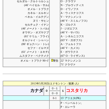
セルダル・クルトゥルシュ
O・クラヴァ
(46' ベイセル・サル)
N・ブルヴィティス
オメル・トプラク
D・イワノフス
カネル・エルキン
A・ウィスナコフス
ベキル・イルテグン
V・マクシメンコ
ヌリ・サヒン
(46' V・スミルノフス)
セルチュク・イナン
K・ゴルクス
(46' メーメト・トパル)
J・ジガエフス
オウサン・オズヤクプ
(46' V・サバラ)
(61' ケリム・フライ)
A・シネルニコフス
オルジャイ・シャハン
(63' V・ガボフス)
(86' ギョクハン・トレ)
A・フェルトフス
セファ・イルマズ
(46' V・カメス)
(61' メーメト・エキチ)
E・ガウラクス
ムスタファ・ペクテメク
(67' O・ライザンス)
オメル・トプラク 90+1'
警告
22' マクシメンコ
71' クラヴァ
2013年5月28日(エドモントン：観衆-人)
０−１
カナダ
コスタリカ
０
１
０−０
0-1
15' アリエタ(PK)
P・ペンベルトン;
P・エレーラ