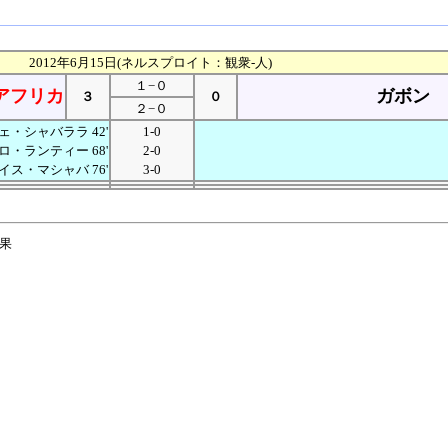
2012年6月15日(ネルスプロイト：観衆-人)
１−０
アフリカ
ガボン
３
０
２−０
・シャバララ 42'
1-0
ロ・ランティー 68'
2-0
イス・マシャバ 76'
3-0
結果