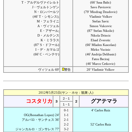
T・アルデルヴァイレルト
(66' Sasa Balic)
J・ヴェルトンゲン
Savo Pavicevic
N・ロンバールツ
(79' Miodrag Dzudovic)
(46' T・シモンス);
Vladimir Volkov
M・フェライニ
Stefan Savic
A・ヴィツェル
Simon Vukcevic
E・アザール;
(87' Stefan Nikolic)
D・メルテンス
Nikola Drincic
K・ミララス
Elsad Zverotic
(87' S・ドフール)
(66' Mladen Kascelan)
I・デ・カマルゴ
Mirko Vucinic
(66' C・ベンテケ)
(46' Andrija Delibasic)
Fatos Beciraj
(46' Marco Cetkovic)
ヴィツェル 69'
警告
20' Vladimir Volkov
2012年5月25日(サン・ホセ：観衆-人)
２−１
コスタリカ
グアテマラ
３
２
１−１
0-1
4' Carlos Ruiz
OG(Jhonathan Lopez) 24'
1-1
アルバロ・サンチェス 36'
2-1
2-2
52' Carlos Ruiz
ジャンカルロ・ゴンサレス 77'
3-2