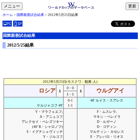
メニュー
toggle
ホーム
>
国際親善試合結果
> 2012年5月25日結果
navigation
国際親善試合結果
2012/5/25結果
2012年5月25日(モスクワ：観衆-人)
０−０
ロシア
ウルグアイ
１
１
１−１
0-1
48' ルイス・スアレス
ケルジャコフ 49'
1-1
V・マラフェエフ;
F・ムスレラ;
A・アニュコフ
マキシ・ペレイラ
アレクセイ・ベレズツキー
D・ルガーノ
(46' R・シャロノフ)
D・ゴディン
S・イグナシェヴィッチ
マルティン・カセレス
Y・ジルコフ
E・アレバロ・リオス