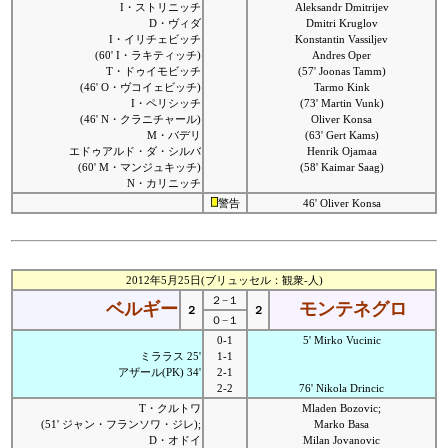
I・ストリニッチ
Aleksandr Dmitrijev
D・ヴィダ
Dmitri Kruglov
I・イリチェビッチ
Konstantin Vassiljev
(60' I・ラキティッチ)
Andres Oper
T・ドゥイモビッチ
(57' Joonas Tamm)
(46' O・ヴコイェビッチ)
Tarmo Kink
I・ペリシッチ
(73' Martin Vunk)
(46' N・クラニチャール)
Oliver Konsa
M・バデリ
(63' Gert Kams)
エドゥアルド・ダ・シルバ
Henrik Ojamaa
(60' M・マンジュキッチ)
(58' Kaimar Saag)
N・カリニッチ
警告
46' Oliver Konsa
2012年5月25日(ブリュッセル：観衆-人)
２−１
ベルギー
モンテネグロ
２
２
０−１
0-1
5' Mirko Vucinic
ミララス 25'
1-1
アザール(PK) 34'
2-1
2-2
76' Nikola Drincic
T・クルトワ
Mladen Bozovic;
(51' ジャン・フランソワ・ジレ);
Marko Basa
D・オドイ
Milan Jovanovic