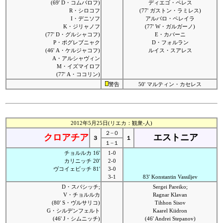
(69' D・コムバロフ)
ディエゴ・ペレス
R・シロコフ
(77' ガストン・ラミレス)
I・デニソフ
アルバロ・ペレイラ
K・ジリャノフ
(77' W・ガルガーノ)
(77' D・グルシャコフ)
E・カバーニ
P・ポグレブニャク
D・フォルラン
(46' A・ケルジャコフ)
ルイス・スアレス
A・アルシャヴィン
M・イズマイロフ
(77' A・ココリン)
警告
50' マルティン・カセレス
2012年5月25日(リエカ：観衆-人)
２−０
クロアチア
エストニア
３
１
１−１
チョルルカ 16'
1-0
カリニッチ 20'
2-0
ヴコイェビッチ 81'
3-0
3-1
83' Konstantin Vassiljev
D・スバシッチ;
Sergei Pareiko;
V・チョルルカ
Ragnar Klavan
(80' S・ヴルサリコ)
Tihhon Sisov
G・シルデンフェルト
Kaarel Kiidron
(46' J・シムニッチ)
(46' Andrei Stepanov)