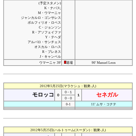
(予定スタメン)
K・ナバス;
M・ウマーニャ
ジャンカルロ・ゴンサレス
ポルフィリオ・ロペス
C・ジョンソン
R・アソフェイファ
Y・テヘダ
アルバロ・サンチェス
オスカル・ロハス
R・ブレネス
J・キャンベル
ウマーニャ 39'
退場
90' Manuel Leon
2012年5月25日(マラケシュ：観衆-人)
０−１
モロッコ
セネガル
０
１
０−０
0-1
11' ムサ・コナテ
2012年5月25日(ハルトゥーム(スーダン)：観衆-人)