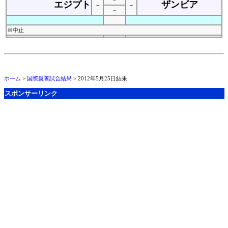
−
エジプト
ザンビア
−
−
−
※中止
ホーム
>
国際親善試合結果
> 2012年5月25日結果
スポンサーリンク