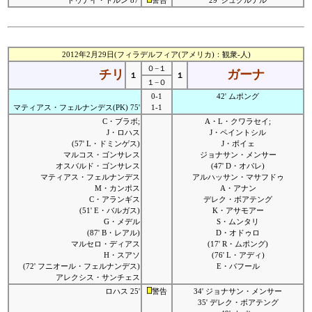
トゥナイ・トルン 87'
警告
29' シュクルテル
2012年2月29日(フィラデルフィア(アメリカ)：観衆-人)
０−１
チリ
ガーナ
１
１
１−０
0-1
42' ムポング
マティアス・フェルナンデス(PK) 75'
1-1
C・ブラボ;
A・L・クワラセイ;
J・ロハス
J・ペイントシル
(57' L・ドミンゲス)
J・ボイェ
マルコス・ゴンサレス
ジョナサン・メンサー
オスバルド・ゴンサレス
(47' D・オパレ)
マティアス・フェルナンデス
アルハッサン・マサフドゥ
M・カンポス
A・アナン
C・アランギス
デレク・ボアテング
(51' E・バルガス)
K・アサモアー
G・メデル
S・ムンタリ
(87' B・レアル)
D・オドゥロ
マルセロ・ディアス
(17' R・ムポング)
H・スアソ
(76' L・アディ)
(72' フニオール・フェルナンデス)
E・バフール
アレクシス・サンチェス
ロハス 25'
警告
34' ジョナサン・メンサー
35' デレク・ボアテング