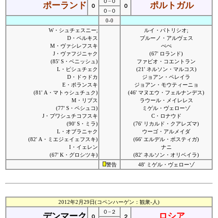
０−０
ポーランド
ポルトガル
０
０
０−０
0-0
W・シュチェスニー;
ルイ・パトリシオ;
D・ペルキス
ブルーノ・アルヴェス
M・ヴァシレフスキ
ぺぺ
J・ヴァフジニャク
(67' ロランド)
(85' S・ベニッシュ)
ファビオ・コエントラン
L・ピシュチェク
(21' ネルソン・マルコス)
D・ドゥドカ
ジョアン・ペレイラ
E・ポランスキ
ジョアン・モウティーニョ
(81' A・マトゥシュチュク)
(46' マヌエウ・フェルナンデス)
M・リブス
ラウール・メイレレス
(77' S・ペシュコ)
ミゲル・ヴェローゾ
J・ブワシュチコフスキ
C・ロナウド
(90' S・ミラ)
(76' リカルド・クアレズマ)
L・オブラニャク
ウーゴ・アルメイダ
(82' A・ミエジェイェフスキ)
(66' エルデル・ポスティガ)
I・イェレン
ナニ
(67' K・グロシツキ)
(82' ネルソン・オリベイラ)
警告
48' ミゲル・ヴェローゾ
2012年2月29日(コペンハーゲン：観衆-人)
０−２
デンマーク
ロシア
０
２