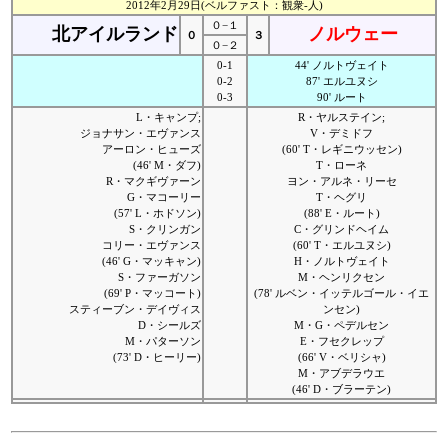
2012年2月29日(ベルファスト：観衆-人)
０−１
北アイルランド
ノルウェー
０
３
０−２
0-1
44' ノルトヴェイト
0-2
87' エルユヌシ
0-3
90' ルート
L・キャンプ;
R・ヤルステイン;
ジョナサン・エヴァンス
V・デミドフ
アーロン・ヒューズ
(60' T・レギニウッセン)
(46' M・ダフ)
T・ローネ
R・マクギヴァーン
ヨン・アルネ・リーセ
G・マコーリー
T・ヘグリ
(57' L・ホドソン)
(88' E・ルート)
S・クリンガン
C・グリンドヘイム
コリー・エヴァンス
(60' T・エルユヌシ)
(46' G・マッキャン)
H・ノルトヴェイト
S・ファーガソン
M・ヘンリクセン
(69' P・マッコート)
(78' ルベン・イッテルゴール・イエ
スティーブン・デイヴィス
ンセン)
D・シールズ
M・G・ペデルセン
M・パターソン
E・フセクレップ
(73' D・ヒーリー)
(66' V・ベリシャ)
M・アブデラウエ
(46' D・ブラーテン)