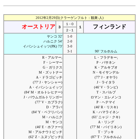
2012年2月29日(クラーゲンフルト：観衆-人)
１−０
オーストリア
フィンランド
３
１
２−１
ヤンコ 32'
1-0
ハルニク 54'
2-0
イバンシュイッツ(PK) 73'
3-0
3-1
90' フルホルム
R・アルマー;
L・フラデキー;
F・シーマー
P・パサネン
G・ガリクス
K・アルキブオ
M・ズットナー
N・モイサンデル
A・ドラゴビッチ
(77' J・オヤラ)
(77' J・ヤンシャー)
J・ライタラ
A・イバンシュイッツ
(46' V・ランピ)
(84' M・オルトレヒナー)
T・スパルブ
J・バウムガルトリンガー
ロマン・エレメンコ
(77' V・カブラク)
P・ヘテマイ
D・アラバ
(46' R・リスキ)
(84' Y・ペフリバン)
K・ハマライネン
M・ハルニク
(61' ニャジ・クキ)
M・ヤンコ
A・リング
(46' E・ホファー)
(77' M・バイリネン)
M・アルナウトビッチ
T・プッキ
(62' Z・ユヌゾビッチ)
(87' T・フルホルム)