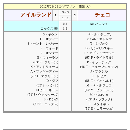
2012年2月29日(ダブリン：観衆-人)
０−０
アイルランド
チェコ
１
１
１−１
0-1
50' バロシュ
コックス 86'
1-1
S・ギヴン;
ペトル・チェフ;
D・オディー
ミハル・カドレツ
S・セント・レジャー
T・シヴォク
S・ウォード
D・リンベルスキー
J・オシェー
T・ゲブレ・セラシエ
G・ウィーラン
(67' F・ライトラル)
(63' P・グリーン)
P・イラーチェク
K・アンドリュース
(46' T・ヒューブシュマン)
A・マッギーディー
J・プラシル
(79' J・マクリーン)
J・レゼク
D・ダフ
(88' T・ペクハルト)
(63' S・ハント)
M・ペトルジェラ
ロビー・キーン
(67' V・ピラーシュ)
(71' J・ウォルターズ)
M・バロシュ
S・ロング
(59' D・ラファタ)
(71' S・コックス)
J・スタイネル
(59' D・コラーシュ)