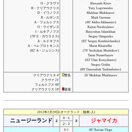
O・クラヴァ
Alexandr Kirov
R・クリアウクリス
Yury Logvinenko
D・イワノフス
Mukhtar Mukhtarov
R・ルギンス
Mark Gurman
A・フェルトフス
(46' Jeldos Akhmetov)
O・ライザンス
Kairat Nurdouletov
I・ルキアノフス
Bauyrzhan Islamkhan
(78' E・ガウラクス)
Sergey Ostapenko
A・ルドネフス
(82' Sergey Kzizhnichenko)
A・ペレプロトキンス
Marat Khairullin
(82' A・ジュジンス)
(76' Serikzhan Muzhikov)
Tanat Nusserbayev
(63' Ulan Konysbarev)
Sergey Gridin
(89' Daurenbek Tazhimbetov)
クリアウクリス 4'
警告
26' Mukhtar Mukhtarov
クラヴァ 21'
フェルトフス 90'
クリアウクリス 19'
退場
2012年2月29日(オークランド：観衆-人)
０−１
ニュージーランド
ジャマイカ
２
３
２−２
0-1
40' Xavian Virgo