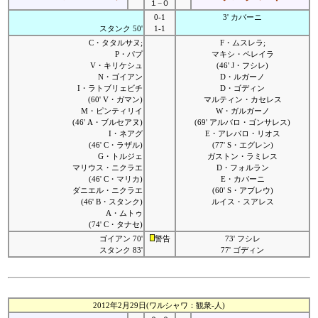
１−０
0-1
3' カバーニ
スタンク 50'
1-1
C・タタルサヌ;
F・ムスレラ;
P・パプ
マキシ・ペレイラ
V・キリケシュ
(46' J・フシレ)
N・ゴイアン
D・ルガーノ
I・ラトブリェビチ
D・ゴディン
(60' V・ガマン)
マルティン・カセレス
M・ピンティリイ
W・ガルガーノ
(46' A・ブルセアヌ)
(69' アルバロ・ゴンサレス)
I・ネアグ
E・アレバロ・リオス
(46' C・ラザル)
(77' S・エグレン)
G・トルジェ
ガストン・ラミレス
マリウス・ニクラエ
D・フォルラン
(46' C・マリカ)
E・カバーニ
ダニエル・ニクラエ
(60' S・アブレウ)
(46' B・スタンク)
ルイス・スアレス
A・ムトゥ
(74' C・タナセ)
ゴイアン 70'
警告
73' フシレ
スタンク 83'
77' ゴディン
2012年2月29日(ワルシャワ：観衆-人)