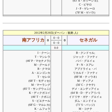
(63' A・カリージョ);
C・ピサロ
J・P・ゲレーロ
(78' M・ゲバラ)
2012年2月29日(ダーバン：観衆-人)
０−０
南アフリカ
セネガル
０
０
０−０
0-0
I・クーン;
B・クンドゥル;
T・マシレラ
ジャック・ファティ
(46' P・マセナメラ)
パパ・グエイェ
M・グールド
P・N・スアレ
B・クマロ
アブドライェ・バ
A・エンゴンカ
リカルド・ファティ
T・セレロ
(88' M・ティウネ)
(68' T・モディセ)
M・ディアメ
M・マーラング
(56' C・クヤテ)
(85' T・サングウェニ)
デメ・エンディアイェ
K・ディクガコイ
(64' B・D・ディアリバ)
(46' T・クボニ)
イドリサ・ガナ・グエイェ
S・ピエナール
ダム・エンドイェ
(68' G・マルレカ)
(71' S・バッジ)
K・ムフェラ
M・コナテ