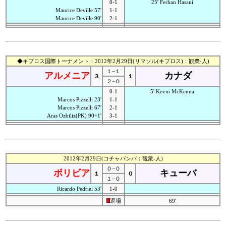
0-1
25' Ferhan Hasani
Maurice Deville 57'
1-1
Maurice Deville 90'
2-1
◆キプロス国際トーナメント：2012年2月29日(リマソル(キプロス)：観衆-人)
１−１
アルメニア
カナダ
３
１
２−０
0-1
5' Kevin McKenna
Marcos Pizzelli 23'
1-1
Marcos Pizzelli 67'
2-1
Aras Ozbiliz(PK) 90+1'
3-1
2012年2月29日(コチャバンバ：観衆-人)
０−０
ボリビア
キューバ
１
０
１−０
Ricardo Pedriel 53'
1-0
退場
69'