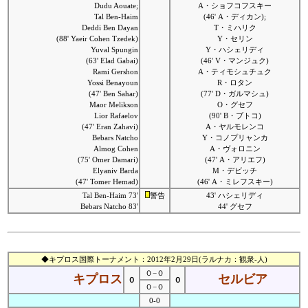
Dudu Aouate;
A・ショフコフスキー
Tal Ben-Haim
(46' A・ディカン);
Deddi Ben Dayan
T・ミハリク
(88' Yaeir Cohen Tzedek)
Y・セリン
Yuval Spungin
Y・ハシェリディ
(63' Elad Gabai)
(46' V・マンジュク)
Rami Gershon
A・ティモシュチュク
Yossi Benayoun
R・ロタン
(47' Ben Sahar)
(77' D・ガルマシュ)
Maor Melikson
O・グセフ
Lior Rafaelov
(90' B・ブトコ)
(47' Eran Zahavi)
A・ヤルモレンコ
Bebars Natcho
Y・コノプリャンカ
Almog Cohen
A・ヴォロニン
(75' Omer Damari)
(47' A・アリエフ)
Elyaniv Barda
M・デビッチ
(47' Tomer Hemad)
(46' A・ミレフスキー)
Tal Ben-Haim 73'
警告
43' ハシェリディ
Bebars Natcho 83'
44' グセフ
◆キプロス国際トーナメント：2012年2月29日(ラルナカ：観衆-人)
０−０
キプロス
セルビア
０
０
０−０
0-0