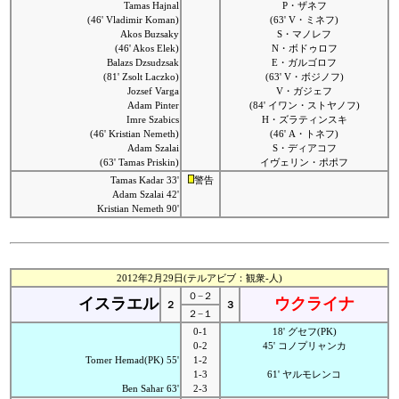
Tamas Hajnal
P・ザネフ
(46' Vladimir Koman)
(63' V・ミネフ)
Akos Buzsaky
S・マノレフ
(46' Akos Elek)
N・ボドゥロフ
Balazs Dzsudzsak
E・ガルゴロフ
(81' Zsolt Laczko)
(63' V・ボジノフ)
Jozsef Varga
V・ガジェフ
Adam Pinter
(84' イワン・ストヤノフ)
Imre Szabics
H・ズラティンスキ
(46' Kristian Nemeth)
(46' A・トネフ)
Adam Szalai
S・ディアコフ
(63' Tamas Priskin)
イヴェリン・ポポフ
Tamas Kadar 33'
警告
Adam Szalai 42'
Kristian Nemeth 90'
2012年2月29日(テルアビブ：観衆-人)
０−２
イスラエル
ウクライナ
２
３
２−１
0-1
18' グセフ(PK)
0-2
45' コノプリャンカ
Tomer Hemad(PK) 55'
1-2
1-3
61' ヤルモレンコ
Ben Sahar 63'
2-3