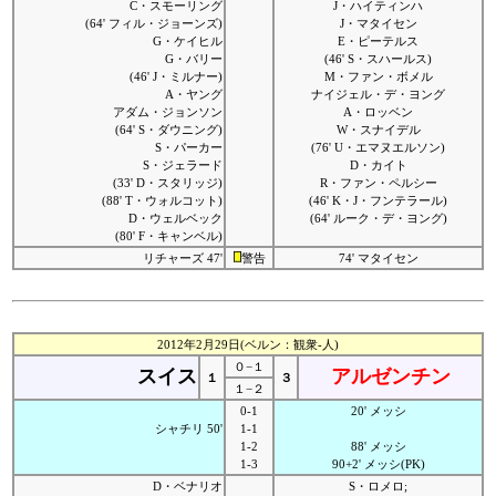
C・スモーリング
J・ハイティンハ
(64' フィル・ジョーンズ)
J・マタイセン
G・ケイヒル
E・ピーテルス
G・バリー
(46' S・スハールス)
(46' J・ミルナー)
M・ファン・ボメル
A・ヤング
ナイジェル・デ・ヨング
アダム・ジョンソン
A・ロッベン
(64' S・ダウニング)
W・スナイデル
S・パーカー
(76' U・エマヌエルソン)
S・ジェラード
D・カイト
(33' D・スタリッジ)
R・ファン・ペルシー
(88' T・ウォルコット)
(46' K・J・フンテラール)
D・ウェルベック
(64' ルーク・デ・ヨング)
(80' F・キャンベル)
リチャーズ 47'
警告
74' マタイセン
2012年2月29日(ベルン：観衆-人)
０−１
スイス
アルゼンチン
１
３
１−２
0-1
20' メッシ
シャチリ 50'
1-1
1-2
88' メッシ
1-3
90+2' メッシ(PK)
D・ベナリオ
S・ロメロ;