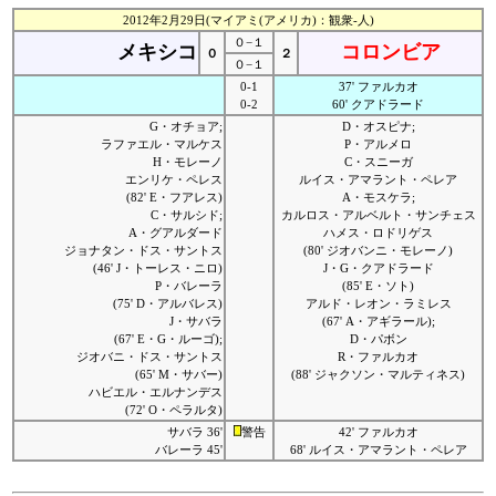
2012年2月29日(マイアミ(アメリカ)：観衆-人)
０−１
メキシコ
コロンビア
０
２
０−１
0-1
37' ファルカオ
0-2
60' クアドラード
G・オチョア;
D・オスピナ;
ラファエル・マルケス
P・アルメロ
H・モレーノ
C・スニーガ
エンリケ・ペレス
ルイス・アマラント・ペレア
(82' E・フアレス)
A・モスケラ;
C・サルシド;
カルロス・アルベルト・サンチェス
A・グアルダード
ハメス・ロドリゲス
ジョナタン・ドス・サントス
(80' ジオバンニ・モレーノ)
(46' J・トーレス・ニロ)
J・G・クアドラード
P・バレーラ
(85' E・ソト)
(75' D・アルバレス)
アルド・レオン・ラミレス
J・サバラ
(67' A・アギラール);
(67' E・G・ルーゴ);
D・パボン
ジオバニ・ドス・サントス
R・ファルカオ
(65' M・サバー)
(88' ジャクソン・マルティネス)
ハビエル・エルナンデス
(72' O・ペラルタ)
サバラ 36'
警告
42' ファルカオ
バレーラ 45'
68' ルイス・アマラント・ペレア