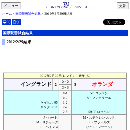
メニュー
toggle
ホーム
>
国際親善試合結果
> 2012年2月29日結果
navigation
国際親善試合結果
2012/2/29結果
2012年2月29日(ロンドン：観衆-人)
０−０
イングランド
オランダ
２
３
２−３
0-1
57' ロッベン
0-2
59' フンテラール
ケイヒル 85'
1-2
ヤング 90+1'
2-2
2-3
90+2' ロッベン
J・ハート;
M・ステケレンブルフ;
M・リチャーズ
K・ブラールズ
L・ベインズ
(82' R・フラール)