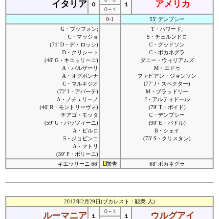
イタリア
アメリカ
０
１
０−１
0-1
55' デンプシー
G・ブッフォン;
T・ハワード;
C・マッジョ
S・チェルンドロ
(71' D・デ・ロッシ)
C・グッドソン
D・クリシート
C・ボカネグラ
(46' G・キエッリーニ)
ダニー・ウィリアムズ
A・バルザーリ
M・エドゥ
A・オグボンナ
ファビアン・ジョンソン
C・マルキジオ
(77' J・スペクター)
(72' I・アバーテ)
M・ブラッドリー
A・ノチェリーノ
J・アルティドール
(46' R・モントリーヴォ)
(79' T・ボイド)
チアゴ・モッタ
C・デンプシー
(59' G・パッツィーニ)
(90' E・バドル)
A・ピルロ
B・シェイ
S・ジョビンコ
(73' S・クリスタン)
A・マトリ
(59' F・ボリーニ)
キエッリーニ 66'
警告
68' ボカネグラ
2012年2月29日(ブカレスト：観衆-人)
０−１
ルーマニア
ウルグアイ
１
１