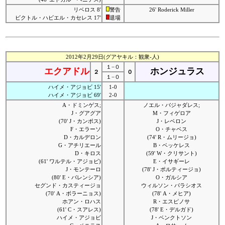
リベロス 8'
警告
26' Roderick Miller
ビクトル・ハビエル・カセレス 17'
退場
2012年2月29日(グアヤキル：観衆-人)
１−０
エクアドル
ホンジュラス
２
０
１−０
ハイメ・アジョビ 15'
1-0
ハイメ・アジョビ 69'
2-0
A・ドミンゲス;
ノエル・バジャダレス;
J・グアグア
M・フィゲロア
(70' J・カンポス)
J・レベロン
F・エラーソ
O・チャベス
D・カルデロン
(74' R・ムリージョ)
G・アチリエール
B・ベッケレス
D・キロス
(59' W・クリサント)
(61' ワルテル・アジョビ)
E・イサギーレ
J・モンテーロ
(78' J・ポルティージョ)
(80' E・バレンシア)
O・ガルシア
セグンド・カスティージョ
ウィルソン・パラシオス
(70' A・ボラーニョス)
(78' A・メヒア)
ホアン・ロハス
R・エスピノサ
(61' C・スアレス)
(78' E・デルガド)
ハイメ・アジョビ
J・ベンクトソン