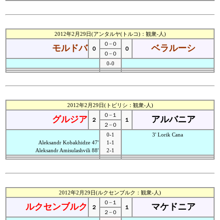
2012年2月29日(アンタルヤ(トルコ)：観衆-人)
０−０
モルドバ
ベラルーシ
０
０
０−０
0-0
2012年2月29日(トビリシ：観衆-人)
０−１
グルジア
アルバニア
２
１
２−０
0-1
3' Lorik Cana
Aleksandr Kobakhidze 47'
1-1
Aleksandr Amisulashvili 88'
2-1
2012年2月29日(ルクセンブルク：観衆-人)
０−１
ルクセンブルク
マケドニア
２
１
２−０