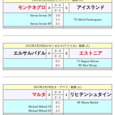
2012年2月29日(ポドゴリツァ：観衆-人)
０−０
モンテネグロ
アイスランド
２
１
２−１
Stevan Jovetic 56'
1-0
1-1
79' Alfred Finnbogason
Stevan Jovetic 88'
2-1
2012年2月29日(ロサンゼルス(アメリカ)：観衆-人)
０−０
エルサルバドル
エストニア
０
２
０−２
0-1
71' Ragnar Klavan
0-2
86' Raio Piiroja
2012年2月29日(タ・アーリ：観衆-人)
０−０
マルタ
リヒテンシュタイン
２
１
２−１
0-1
48' Martin Buchel
Michael Mifsud 54'
1-1
Michael Mifsud 64'
2-1