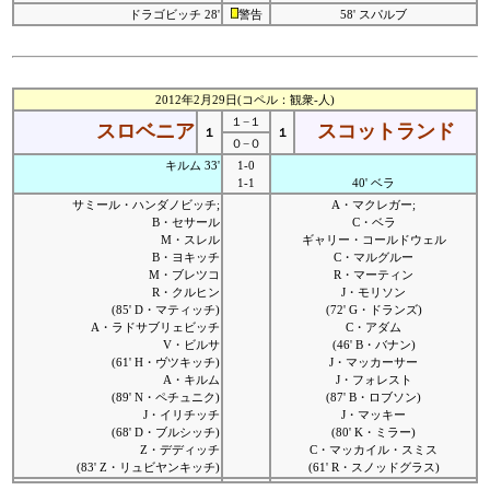
ドラゴビッチ 28'
警告
58' スパルブ
2012年2月29日(コペル：観衆-人)
１−１
スロベニア
スコットランド
１
１
０−０
キルム 33'
1-0
1-1
40' ベラ
サミール・ハンダノビッチ;
A・マクレガー;
B・セサール
C・ベラ
M・スレル
ギャリー・コールドウェル
B・ヨキッチ
C・マルグルー
M・ブレツコ
R・マーティン
R・クルヒン
J・モリソン
(85' D・マティッチ)
(72' G・ドランズ)
A・ラドサブリェビッチ
C・アダム
V・ビルサ
(46' B・バナン)
(61' H・ヴツキッチ)
J・マッカーサー
A・キルム
J・フォレスト
(89' N・ペチュニク)
(87' B・ロブソン)
J・イリチッチ
J・マッキー
(68' D・ブルシッチ)
(80' K・ミラー)
Z・デディッチ
C・マッカイル・スミス
(83' Z・リュビヤンキッチ)
(61' R・スノッドグラス)