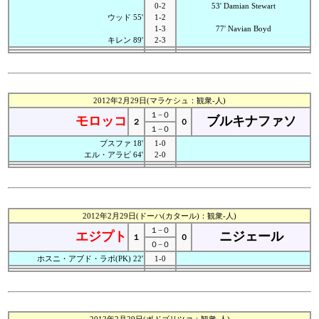
0-2
53' Damian Stewart
ウッド 55'
1-2
1-3
77' Navian Boyd
キレン 89'
2-3
2012年2月29日(マラケシュ：観衆-人)
１−０
モロッコ
ブルキナファソ
２
０
１−０
ブスファ 18'
1-0
エル・アラビ 64'
2-0
2012年2月29日(ドーハ(カタール)：観衆-人)
１−０
エジプト
ニジェール
１
０
０−０
ホスニ・アブド・ラボ(PK) 22'
1-0