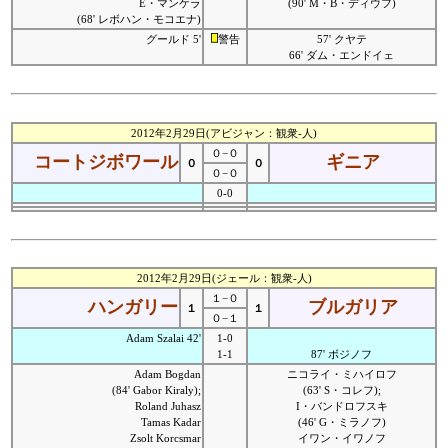
E・マンケラ
(90' M・B・ディウフ)
(68' レボハン・モコエナ)
グールド 5'
警告
57' クヤテ
66' ダム・エンドイェ
2012年2月29日(アビジャン：観衆-人)
０−０
コートジボワール
ギニア
０
０
０−０
0-0
2012年2月29日(ジェール：観衆-人)
１−０
ハンガリー
ブルガリア
１
１
０−１
Adam Szalai 42'
1-0
1-1
87' ボジノフ
Adam Bogdan
ニコライ・ミハイロフ
(84' Gabor Kiraly);
(63' S・コレフ);
Roland Juhasz
I・バンドロフスキ
Tamas Kadar
(46' G・ミラノフ)
Zsolt Korcsmar
イワン・イワノフ