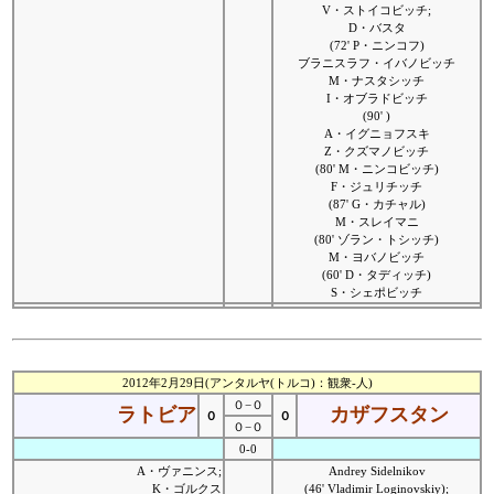
V・ストイコビッチ;
D・バスタ
(72' P・ニンコフ)
ブラニスラフ・イバノビッチ
M・ナスタシッチ
I・オブラドビッチ
(90' )
A・イグニョフスキ
Z・クズマノビッチ
(80' M・ニンコビッチ)
F・ジュリチッチ
(87' G・カチャル)
M・スレイマニ
(80' ゾラン・トシッチ)
M・ヨバノビッチ
(60' D・タディッチ)
S・シェポビッチ
2012年2月29日(アンタルヤ(トルコ)：観衆-人)
０−０
ラトビア
カザフスタン
０
０
０−０
0-0
A・ヴァニンス;
Andrey Sidelnikov
K・ゴルクス
(46' Vladimir Loginovskiy);