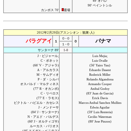
49' オパレ
90' ペイントシル
カンポス 70'
退場
2012年2月29日(アスンシオン：観衆-人)
０−０
パラグアイ
パナマ
１
０
１−０
サンターナ 89'
1-0
J・ビジャール;
Luis Mejia;
C・ボネット
Luis Ovalle
(66' V・アジャラ)
(56' Yairo Yau)
A・アルカラス
Eduardo Dasent
M・サムディオ
Roderick Miller
P・ダ・シルバ
Rolando Algandona
オスバルド・マルティネス
Armando Cooper
(77' R・オカンポ)
Anibal Godoy
C・リベロス
(83' Juan de Garcia)
(77' E・ラモス)
Erick Davis
ビクトル・ハビエル・カセレス
Marcos Anibal Sanchez Mullins
J・メンドーサ
Edwin Aguilar
(84' J・サンターナ)
(59' Luis Renteria)
N・アエド・バルデス
Cecilio Waterman
(60' J・オルティゴサ)
(80' Jose Pinzon)
ルーカス・バリオス
(46' エドガル・ベニテス)