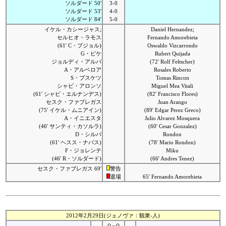
ソルダード 50'
3-0
ソルダード 53'
4-0
ソルダード 84'
5-0
イケル・カシージャス;
Daniel Hernandez;
セルヒオ・ラモス
Fernando Amorebieta
(61' C・プジョル)
Oswaldo Vizcarrondo
G・ピケ
Rubert Quijada
ジョルディ・アルバ
(72' Rolf Feltscher)
A・アルベロア
Rosales Roberto
S・ブスケツ
Tomas Rincon
シャビ・アロンソ
Miguel Mea Vitali
(61' シャビ・エルナンデス)
(82' Francisco Flores)
セスク・ファブレガス
Juan Arango
(75' イケル・ムニアイン)
(89' Edgar Perez Greco)
A・イニエスタ
Julio Alvarez Mosquera
(46' サンティ・カソルラ)
(60' Cesar Gonzalez)
D・シルバ
Rondon
(61' ヘスス・ナバス)
(78' Mario Rondon)
F・ジョレンテ
Miku
(46' R・ソルダード)
(66' Andres Tenez)
セスク・ファブレガス 69'
警告
退場
65' Fernando Amorebieta
2012年2月29日(ジェノヴァ：観衆-人)
０−０