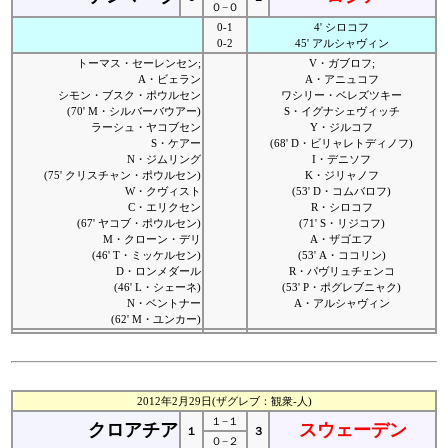
０−０
0-1
4' シロコフ
0-2
45' アルシャヴィン
トーマス・セーレンセン;
V・ガブロフ;
A・ビェラン
A・アニュコフ
シモン・ブスク・ポウルセン
ワシリー・ベレズツキー
(70' M・シルバーバウアー)
S・イグナシェヴィッチ
ラーシュ・ヤコブセン
Y・ジルコフ
S・ケアー
(68' D・ビリャレトディノフ)
N・ジムリング
I・デニソフ
(75' クリスチャン・ポウルセン)
K・ジリャノフ
W・クヴィスト
(53' D・コムバロフ)
C・エリクセン
R・シロコフ
(67' ヤコブ・ポウルセン)
(71' S・リジコフ)
M・クローン・デリ
A・ザゴエフ
(46' T・ミッケルセン)
(53' A・ココリン)
D・ロンメダール
R・パヴリュチェンコ
(46' L・シェーネ)
(53' P・ポグレブニャク)
N・ベントナー
A・アルシャヴィン
(62' M・ユンカー)
2012年2月29日(ザグレブ：観衆-人)
１−１
クロアチア
スウェーデン
１
３
０−２