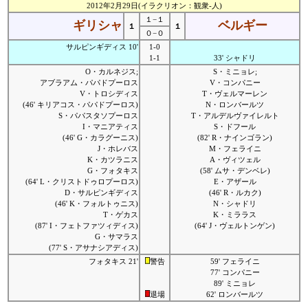
2012年2月29日(イラクリオン：観衆-人)
１−１
ギリシャ
ベルギー
１
１
０−０
サルピンギディス 10'
1-0
1-1
33' シャドリ
O・カルネジス;
S・ミニョレ;
アブラアム・パパドプーロス
V・コンパニー
V・トロシディス
T・ヴェルマーレン
(46' キリアコス・パパドプーロス)
N・ロンバールツ
S・パパスタソプーロス
T・アルデルヴァイレルト
I・マニアティス
S・ドフール
(46' G・カラグーニス)
(82' R・ナインゴラン)
J・ホレバス
M・フェライニ
K・カツラニス
A・ヴィツェル
G・フォタキス
(58' ムサ・デンベレ)
(64' L・クリストドゥロプーロス)
E・アザール
D・サルピンギディス
(46' R・ルカク)
(46' K・フォルトゥニス)
N・シャドリ
T・ゲカス
K・ミララス
(87' I・フェトファツィディス)
(64' J・ヴェルトンゲン)
G・サマラス
(77' S・アサナシアディス)
フォタキス 21'
警告
59' フェライニ
77' コンパニー
89' ミニョレ
退場
62' ロンバールツ