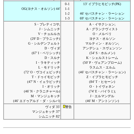
0-1
13' イブラヒモビッチ(PK)
OG(ヨナス・オルソン) 44'
1-1
1-2
46' セバスチャン・ラーション
1-3
69' セバスチャン・ラーション
S・プレティコサ;
A・イサクション;
J・シムニッチ
A・グランクヴィスト
V・チョルルカ
O・メルベリ
(29' D・プラニッチ)
ヨナス・オルソン
G・シルデンフェルト
マルティン・オルソン;
D・ヴィダ
アンデシュ・スヴェンソン
(67' I・ペリシッチ)
(54' S・ホルメン)
D・スルナ
K・シェルストレーム
I・ラキティッチ
(50' P・ヴェアンブローム)
L・モドリッチ
ラスムス・エルム
(72' O・ヴコイェビッチ)
(46' セバスチャン・ラーション)
T・ドゥイモビッチ
Z・イブラヒモビッチ
(47' N・イェラビッチ)
(84' T・ヒセーン)
I・オリッチ
O・トイヴォネン
(46' N・クラニチャール)
(74' E・バイラミ);
M・マンジュキッチ
J・エルマンデル
(46' エドゥアルド・ダ・シルバ)
(46' M・アントンソン)
ヴィダ 35'
警告
マンジュキッチ 37'
シムニッチ 82'