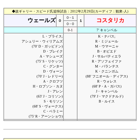
◆故ギャリー・スピード氏追悼試合：2012年2月29日(カーディフ：観衆-人)
０−１
ウェールズ
コスタリカ
０
１
０−０
0-1
7' キャンベル
L・プライス;
K・ナバス;
アシュリー・ウィリアムズ
R・ミジェール
(70' D・ガッビドン)
M・ウマーニャ
D・ブレイク
B・オビエド
A・マシューズ
J・サルバティエラ
(75' S・リケッツ)
R・アソフェイファ
C・グンター
M・バランテス
D・ヴォーン
K・クニンガム
(70' J・レドリー)
(88' フニオール・ディアス)
A・クロフツ
R・ウォレス
H・ロブソン・カヌ
(68' P・A・ガバス)
J・アレン
J・キャンベル
(63' J・コリソン)
(79' J・マクドナルド)
S・モリソン
B・ルイス
(68' S・ヴォークス)
C・ベラミー
(75' R・アーンショウ)