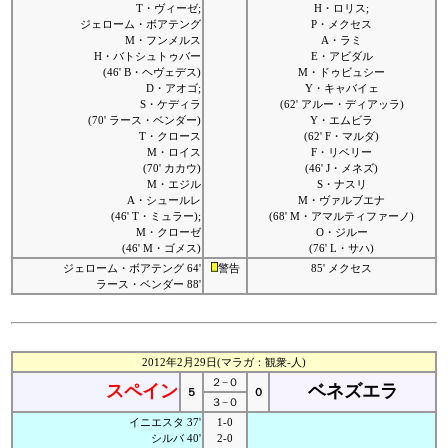
T・ヴィーゼ;
H・ロリス;
ジェローム・ボアテング
P・メクセス
M・フンメルス
A・ラミ
H・バトシュトゥバー
E・アビダル
(46' B・ヘヴェデス)
M・ドゥビュシー
D・アオゴ;
Y・キャバイェ
S・ケディラ
(62' アルー・ディアッラ)
(70' ラース・ベンダー)
Y・エムビラ
T・クロース
(62' F・マルダ)
M・ロイス
F・リベリー
(70' カカウ)
(46' J・メネズ)
M・エジル
S・ナスリ
A・シュールレ
M・ヴァルブエナ
(46' T・ミュラー);
(68' M・アマルティファーノ)
M・クローゼ
O・ジルー
(46' M・ゴメス)
(76' L・サハ)
ジェローム・ボアテング 64'
警告
85' メクセス
ラース・ベンダー 88'
2012年2月29日(マラガ：観衆-人)
２−０
スペイン
ベネズエラ
５
０
３−０
イニエスタ 37'
1-0
シルバ 40'
2-0