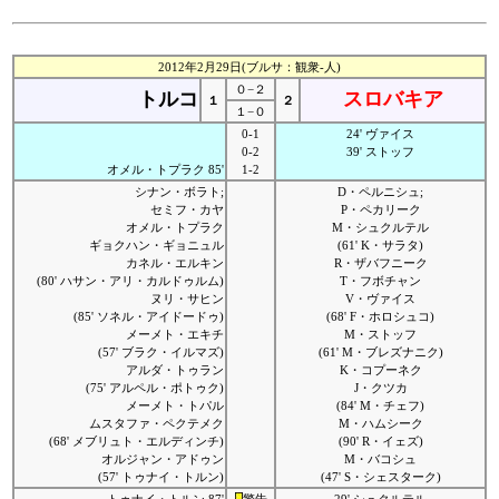
2012年2月29日(ブルサ：観衆-人)
０−２
トルコ
スロバキア
１
２
１−０
0-1
24' ヴァイス
0-2
39' ストッフ
オメル・トプラク 85'
1-2
シナン・ボラト;
D・ペルニシュ;
セミフ・カヤ
P・ペカリーク
オメル・トプラク
M・シュクルテル
ギョクハン・ギョニュル
(61' K・サラタ)
カネル・エルキン
R・ザバフニーク
(80' ハサン・アリ・カルドゥルム)
T・フボチャン
ヌリ・サヒン
V・ヴァイス
(85' ソネル・アイドードゥ)
(68' F・ホロシュコ)
メーメト・エキチ
M・ストッフ
(57' ブラク・イルマズ)
(61' M・ブレズナニク)
アルダ・トゥラン
K・コプーネク
(75' アルペル・ポトゥク)
J・クツカ
メーメト・トパル
(84' M・チェフ)
ムスタファ・ペクテメク
M・ハムシーク
(68' メブリュト・エルディンチ)
(90' R・イェズ)
オルジャン・アドゥン
M・バコシュ
(57' トゥナイ・トルン)
(47' S・シェスターク)