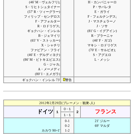
(46' M・ヴェルフリ);
H・カンパニャーロ
S・リヒトシュタイナー
P・サバレタ
(57' R・ツィーグラー)
E・ガライ
フィリップ・センデロス
F・フェルナンデス;
F・アフォルター
J・マスチェラーノ
R・ロドリゲス;
J・ソサ
ギョクハン・インレル
(81' G・イグアイン)
B・ジェマイリ
R・ブラーニャ
(65' V・ストッカー)
(46' F・ガゴ)
X・シャチリ
マキシ・ロドリゲス
ファビアン・フライ
(70' E・サルビオ);
(46' E・デルディヨク)
S・アグエロ
(86' M・ビトキエビエス)
L・メッシ
G・ジャカ;
A・メーメディ
(80' I・エメガラ)
ギョクハン・インレル 73'
警告
2012年2月29日(ブレーメン：観衆-人)
０−１
ドイツ
フランス
１
２
１−１
0-1
21' ジルー
0-2
69' マルダ
カカウ 90+1'
1-2