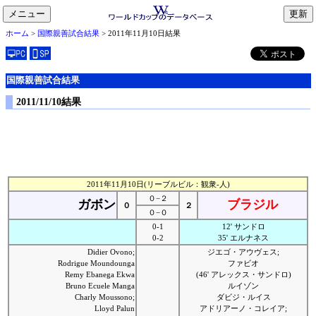
メニュー
toggle
ホーム
>
国際親善試合結果
> 2011年11月10日結果
navigation
国際親善試合結果
2011/11/10結果
2011年11月10日(リーブルビル：観衆-人)
０−２
ガボン
ブラジル
０
２
０−０
0-1
12' サンドロ
0-2
35' エルナネス
Didier Ovono;
ジエゴ・アウヴェス;
Rodrigue Moundounga
ファビオ
Remy Ebanega Ekwa
(46' アレックス・サンドロ)
Bruno Ecuele Manga
ルイゾン
Charly Moussono;
ダビジ・ルイス
Lloyd Palun
アドリアーノ・コレイア;