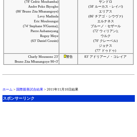
(78' Cedric Moubamba)
サンドロ
Andre Poko Biyogho
(58' ルーカス・レイバ)
(86' Bruno Zita Mbanangoye)
エリアス
Levy Madinda
(86' チアゴ・シウヴァ)
Eric Mouloungui
エルナネス
(74' Stephane N'Guema);
ブルーノ・セザール
Pierre Aubameyang
(72' ウィリアン);
Roguy Meye
ウルク
(63' Daniel Cousin)
(70' クレーベル)
ジョナス
(77' ドゥドゥ)
Charly Moussono 23'
警告
83' アドリアーノ・コレイア
Bruno Zita Mbanangoye 90+3'
ホーム
>
国際親善試合結果
> 2011年11月10日結果
スポンサーリンク