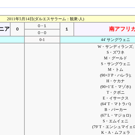
2011年5月14日(ダルエスサラーム：観衆-人)
０−１
ニア
南アフリ
０
１
０−０
0-1
44' サングウェニ
W・サンディランズ;
S・ズワネ
M・グールド
S・サングウェニ
M・トム
(90+3' P・ハレラ);
H・ケカナ
(90+1' E・マゾホ)
T・クボニ
E・イサークス
(64' T・マトラバ)
B・パーカー
(67' L・マジョロ)
S・エムイェニ
(79' T・エンシュマイェロ
K・A・ムフェラ