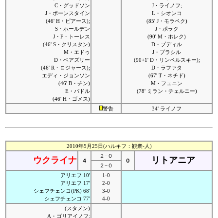
C・グッドソン
J・ライノフ;
J・ボーンスタイン
L・シオンコ
(46' H・ピアース);
(85' J・モラベク)
S・ホールデン
J・ポラク
J・F・トーレス
(90' M・ホレク)
(46' S・クリスタン)
D・プディル
M・エドゥ
J・プラシル
D・ベアズリー
(90+1' D・リンベルスキー);
(46' R・ロジャース);
D・ラファタ
エディ・ジョンソン
(67' T・ネチド)
(46' B・チン)
M・フェニン
E・バドル
(78' ミラン・チェルニー)
(46' H・ゴメス)
警告
34' ライノフ
2010年5月25日(ハルキフ：観衆-人)
２−０
ウクライナ
リトアニア
４
０
２−０
アリエフ 10'
1-0
アリエフ 17'
2-0
シェフチェンコ(PK) 68'
3-0
シェフチェンコ 77'
4-0
(スタメン)
A・ゴリアイノフ;