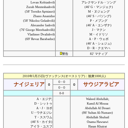
Levan Kobiashvili
アレクサンドル・ソング
Zurab Menteshashvili
(46' G・マンジェク)
(58' Tornike Aptsiauri)
M・ヌジェング
Zhano Ananidze
(46' S・バソング)
(58' Nikoloz Gelashvili)
P・メブング
Alexander Iashvili
(46' A・エンザナ)
(76' Giorge Merebashvilli)
J・マクン
Vladimer Dvalishvili
M・イドリソ
(69' Revaz Barabadze)
A・P・ウェボ
(46' A・シェジュ)
D・R・クエマハ
警告
82' マティプ
2010年5月25日(ヴァッテンス(オーストリア)：観衆1000人)
０−０
ナイジェリア
サウジアラビア
０
０
０−０
0-0
A・エジデ;
Waleed Abdullah;
D・シットゥ
Kamil Al Mousa
A・J・ヨボ
Abdullah Al Dosari
U・ウチエジレ
(86' Sultan Al-Numare)
T・ススワム
Abdullah Shuhail
(46' S・カイタ)
Osama Hawsawi
アイラ・ユスフ
Hasan Khairat