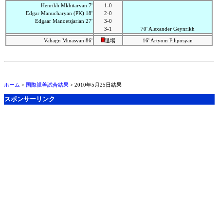
Henrikh Mkhitaryan 7'
1-0
Edgar Manucharyan (PK) 18'
2-0
Edgaar Manoetsjarian 27'
3-0
3-1
70' Alexander Geynrikh
Vahagn Minasyan 86'
退場
16' Artyom Filiposyan
ホーム
>
国際親善試合結果
> 2010年5月25日結果
スポンサーリンク