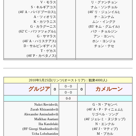
V・モラス
リ・グァンチョン
S・キルギアコス
ナム・ソンチョル
(46' A・パパドプーロス);
(46' リ・ジュンイル);
A・ツィオリス
チ・ユンナム
K・カツラニス
ムン・イングク
G・カラグーニス
(85' キム・グムイル)
(62' C・パツァツォグル);
パク・チョルジン
G・サマラス
アン・ヨンハ;
(46' A・ハリステアス)
ホン・ヨンジョ
D・サルピンギディス
チョン・テセ
T・ゲカス
(46' P・カペタノス)
2010年5月25日(リンツ(オーストリア)：観衆4000人)
０−０
グルジア
カメルーン
０
０
０−０
0-0
Nukri Revishvili;
G・N・アセンベ
Zurab Khizanishvili
(46' A・P・ティニェム);
Alexander Amisulashvili
リゴベル・ソング
Malkhaz Asatiani
(46' ジェレミ・ヌジタップ)
Ilia Kandelaki
N・エンクル
(89' Giorgi Shashiashvili)
(46' J・マティプ)
Ucha Lobzhanidze
M・ブカル