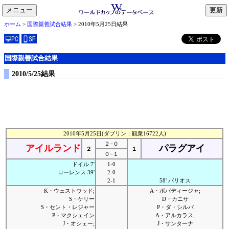
メニュー
toggle
ホーム
>
国際親善試合結果
> 2010年5月25日結果
navigation
国際親善試合結果
2010/5/25結果
2010年5月25日(ダブリン：観衆16722人)
２−０
アイルランド
パラグアイ
２
１
０−１
ドイル 7'
1-0
ローレンス 39'
2-0
2-1
58' バリオス
K・ウェストウッド;
A・ボバディージャ;
S・ケリー
D・カニサ
S・セント・レジャー
P・ダ・シルバ
P・マクシェイン
A・アルカラス;
J・オシェー;
J・サンターナ