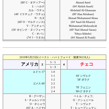
(80' C・オディアー)
Ahmed Ateef
L・ハルナ
(64' Abdoh Autef)
カル・ウチェ
Abdulatif Al-Ghannam
(46' イケチュク・ウチェ)
(80' Alaa Alrishani)
N・カヌ
Ahmad Mohammed Abass
(60' O・マルティンス)
(64' Saud Ali Khariri)
V・アニチェベ
Muhammad Abduradyah
(56' オビンナ・ヌソフォー)
(69' Naif Ahmed Saran)
C・オバシ
Yehya Alshehri
(74' J・ウタカ)
(64' Ahmed Al Fraidi)
2010年5月25日(イースト・ハートフォード：観衆36218人)
１−１
アメリカ
チェコ
２
４
１−３
エドゥ 17'
1-0
1-1
44' シヴォク
1-2
58' ポラク
ゴメス 66'
2-2
2-3
78' フェニン
2-4
90+2' ネチド
B・グーザン;
ペトル・チェフ;
S・チェルンドロ
O・クシュニール
O・オニェウ
T・シヴォク
(65' A・ベドヤ)
T・ヒューブシュマン