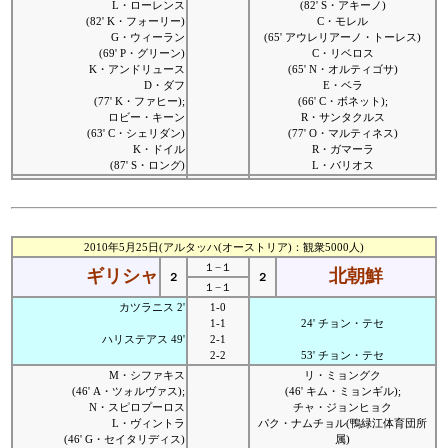
L・ローレンス
(82' S・アキーノ)
(82' K・フォーリー)
C・モレル
G・ウィーラン
(65' アウレリアーノ・トーレス)
(69' P・グリーン)
C・リベロス
K・アンドリュース
(65' N・オルティゴサ)
D・ダフ
E・ベラ
(77' K・ファヒー);
(66' C・ボネット);
ロビー・キーン
R・サンタクルス
(63' C・シェリダン)
(77' O・マルティネス)
K・ドイル
R・ガマーラ
(87' S・ロング)
L・バリオス
2010年5月25日(アルタッハ(オーストリア)：観衆5000人)
１−１
ギリシャ
北朝鮮
２
２
１−１
カツラニス 2'
1-0
1-1
24' チョン・テセ
ハリステアス 49'
2-1
2-2
53' チョン・テセ
M・シファキス
リ・ミョングク
(46' A・ツォルヴァス);
(46' キム・ミョンギル);
N・スピロプーロス
チャ・ジョンヒョク
L・ヴィントラ
パク・ナムチョル(鴨緑江体育団所
(46' G・セイタリディス)
属)