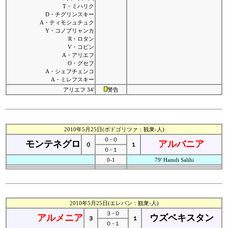
T・ミハリク
D・チグリンスキー
A・ティモシュチュク
Y・コノプリャンカ
R・ロタン
V・コビン
A・アリエフ
O・グセフ
A・シェフチェンコ
A・ミレフスキー
アリエフ 34'
警告
2010年5月25日(ポドゴリツァ：観衆-人)
０−０
モンテネグロ
アルバニア
０
１
０−１
0-1
79' Hamdi Salihi
2010年5月25日(エレバン：観衆-人)
３−０
アルメニア
ウズベキスタン
３
１
０−１