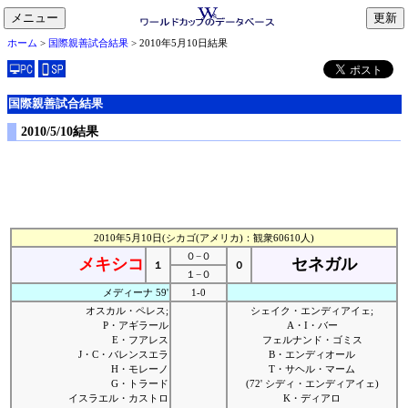
メニュー
toggle
ホーム
>
国際親善試合結果
> 2010年5月10日結果
navigation
国際親善試合結果
2010/5/10結果
2010年5月10日(シカゴ(アメリカ)：観衆60610人)
０−０
メキシコ
セネガル
１
０
１−０
メディーナ 59'
1-0
オスカル・ペレス;
シェイク・エンディアイェ;
P・アギラール
A・I・バー
E・フアレス
フェルナンド・ゴミス
J・C・バレンスエラ
B・エンディオール
H・モレーノ
T・サヘル・マーム
G・トラード
(72' シディ・エンディアイェ)
イスラエル・カストロ
K・ディアロ