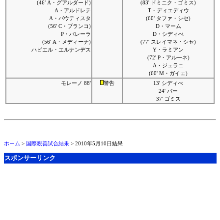
(46' A・グアルダード)
(83' ドミニク・ゴミス)
A・アルドレテ
T・ディエディウ
A・バウティスタ
(60' タファ・シセ)
(56' C・ブランコ)
D・マーム
P・バレーラ
D・シディべ
(56' A・メディーナ)
(77' スレイマネ・シセ)
ハビエル・エルナンデス
Y・ラミアン
(72' P・アルーネ)
A・ジェラニ
(60' M・ガイェ)
モレーノ 88'
警告
13' シディべ
24' バー
37' ゴミス
ホーム
>
国際親善試合結果
> 2010年5月10日結果
スポンサーリンク