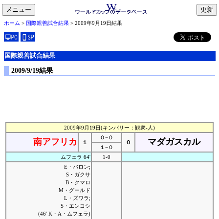
メニュー
toggle
ホーム
>
国際親善試合結果
> 2009年9月19日結果
navigation
国際親善試合結果
2009/9/19結果
2009年9月19日(キンバリー：観衆-人)
０−０
南アフリカ
マダガスカル
１
０
１−０
ムフェラ 64'
1-0
E・バロン;
S・ガクサ
B・クマロ
M・グールド
L・ズワラ;
S・エンコシ
(46' K・A・ムフェラ)