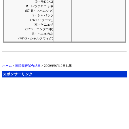
B・モロンゴ
R・レツホロニャネ
(87' R・マハムツァ)
S・シャバララ
(76' D・クラテ);
M・ケニェザ
(72' S・エングコボ)
R・ヘニェカネ
(76' G・シャルクウィク)
ホーム
>
国際親善試合結果
> 2009年9月19日結果
スポンサーリンク