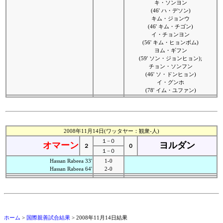
キ・ソンヨン
(46' ハ・デソン)
キム・ジョンウ
(46' キム・チゴン)
イ・チョンヨン
(56' キム・ヒョンボム)
ヨム・ギフン
(59' ソン・ジョンヒョン);
チョン・ソンフン
(46' ソ・ドンヒョン)
イ・グンホ
(78' イム・ユファン)
2008年11月14日(ワッタヤー：観衆-人)
１−０
オマーン
ヨルダン
２
０
１−０
Hassan Rabeea 33'
1-0
Hassan Rabeea 64'
2-0
ホーム
>
国際親善試合結果
> 2008年11月14日結果