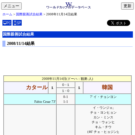
メニュー
toggle
ホーム
>
国際親善試合結果
> 2008年11月14日結果
navigation
国際親善試合結果
2008/11/14結果
2008年11月14日(ドーハ：観衆-人)
０−１
カタール
韓国
１
１
１−０
0-1
7' イ・チョンヨン
Fabio Cesar 73'
1-1
イ・ウンジェ;
チョ・ヨンヒョン
カン・ミンス
チョ・ウォンヒ
キム・チウ
(46' チェ・ヒョジン);