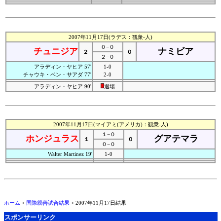
2007年11月17日(ラデス：観衆-人)
０−０
チュニジア
ナミビア
２
０
２−０
アラディン・ヤヒア 57'
1-0
チャウキ・ベン・サアダ 77'
2-0
アラディン・ヤヒア 90'
退場
2007年11月17日(マイアミ(アメリカ)：観衆-人)
１−０
ホンジュラス
グアテマラ
１
０
０−０
Walter Martinez 19'
1-0
ホーム
>
国際親善試合結果
> 2007年11月17日結果
スポンサーリンク