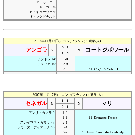
D・カーニー
N・カール
H・キューウェル
S・マクドナルド
2007年11月17日(ムラン(フランス)：観衆-人)
２−０
アンゴラ
コートジボワール
２
１
０−１
アンドレ 14'
1-0
フラビオ 40'
2-0
2-1
61' OG(ジルベルト)
2007年11月17日(コロンブ(フランス)：観衆-人)
１−１
セネガル
マリ
３
２
２−１
アンリ・カマラ 9'
1-0
1-1
11' Dramane Traore
スレイマネ・カマラ 47'
2-1
ラミーヌ・ディアッタ 56'
3-1
3-2
90' Ismail Soumalia Coulibaly