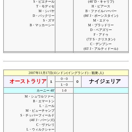
S・ピエナール
(46' D・キャリフ)
T・モディセ
H・ピアース
M・シバヤ
B・ファイルハーバー
D・バックリー
(86' J・ボーンスタイン)
S・ズマ
M・エドゥ
B・マッカーシー
M・ブラッドリー
D・ベアズリー
F・アドゥ
(73' S・クリスタン)
C・デンプシー
(65' J・アルティドール)
2007年11月17日(ロンドン(イングランド)：観衆-人)
０−０
オーストラリア
ナイジェリア
１
０
１−０
カーニー 48'
1-0
M・シュワルツァー;
B・エマートン
L・ニール
M・ビューチャンプ
S・チッパーフィールド
(46' J・バーンズ)
C・ヴァレリ
L・ウィルクシャー