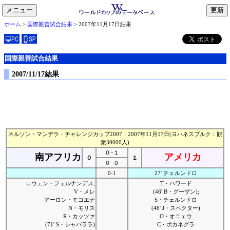
メニュー
toggle
ホーム
>
国際親善試合結果
> 2007年11月17日結果
navigation
国際親善試合結果
2007/11/17結果
ネルソン・マンデラ・チャレンジカップ2007：2007年11月17日(ヨハネスブルク：観
衆30000人)
０−１
南アフリカ
アメリカ
０
１
０−０
0-1
27' チェルンドロ
ロウェン・フェルナンデス;
T・ハワード
V・メレ
(46' B・グーザン);
アーロン・モコエナ
S・チェルンドロ
N・モリス
(46' J・スペクター)
R・カッツァ
O・オニェウ
(71' S・シャバララ)
C・ボカネグラ