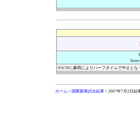
T
Sutee
※6/30に豪雨によりハーフタイムで中止とな
ホーム
>
国際親善試合結果
> 2007年7月2日結