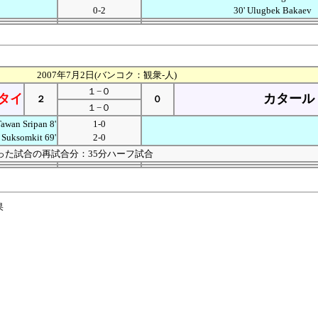
0-2
30' Ulugbek Bakaev
2007年7月2日(バンコク：観衆-人)
１−０
タイ
カタール
２
０
１−０
awan Sripan 8'
1-0
 Suksomkit 69'
2-0
った試合の再試合分：35分ハーフ試合
果