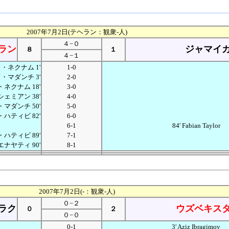
2007年7月2日(テヘラン：観衆-人)
４−０
ラン
ジャマイ
８
１
４−１
・ネクナム 1'
1-0
・マダンチ 3'
2-0
ネクナム 18'
3-0
ェミアン 38'
4-0
マダンチ 50'
5-0
ハティビ 82'
6-0
6-1
84' Fabian Taylor
ハティビ 89'
7-1
ナヤティ 90'
8-1
2007年7月2日(-：観衆-人)
０−２
ラク
ウズベキス
０
２
０−０
0-1
3' Aziz Ibragimov