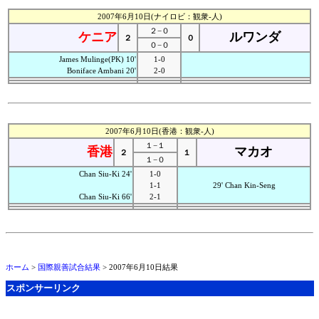
2007年6月10日(ナイロビ：観衆-人)
２−０
ケニア
ルワンダ
２
０
０−０
James Mulinge(PK) 10'
1-0
Boniface Ambani 20'
2-0
2007年6月10日(香港：観衆-人)
１−１
香港
マカオ
２
１
１−０
Chan Siu-Ki 24'
1-0
1-1
29' Chan Kin-Seng
Chan Siu-Ki 66'
2-1
ホーム
>
国際親善試合結果
> 2007年6月10日結果
スポンサーリンク