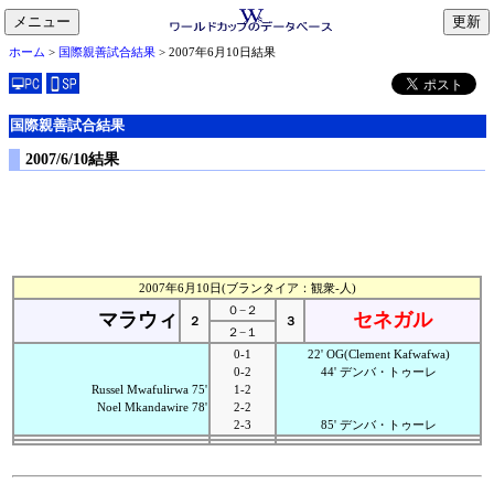
メニュー
toggle
ホーム
>
国際親善試合結果
> 2007年6月10日結果
navigation
国際親善試合結果
2007/6/10結果
2007年6月10日(ブランタイア：観衆-人)
０−２
マラウィ
セネガル
２
３
２−１
0-1
22' OG(Clement Kafwafwa)
0-2
44' デンバ・トゥーレ
Russel Mwafulirwa 75'
1-2
Noel Mkandawire 78'
2-2
2-3
85' デンバ・トゥーレ