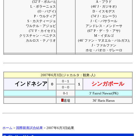
(52' F・ボルハ);
A・プラド
L・ボラーニョス
(46' J・ガジキオ)
(O・バグイ)
D・イスモデス
P・ウルティア
(74' J・エレーラ)
S・カスティージョ
J・C・バサラール
ワルテル・アジョビ
アンドレス・メンドーサ
(71' F・カイセド);
(67' P・デ・ラ・アサ)
クリスチャン・ベニテス
M・イダルゴ
カルロス・テノリオ
(46' ファン・マヌエル・バルガス);
J・ファルファン
ホセ・パオロ・ゲレーロ
2007年6月3日(ジャカルタ：観衆-人)
０−１
インドネシア
シンガポール
０
１
０−０
0-1
3' Fazrul Nawaz(PK)
退場
36' Haris Harun
ホーム
>
国際親善試合結果
> 2007年6月3日結果