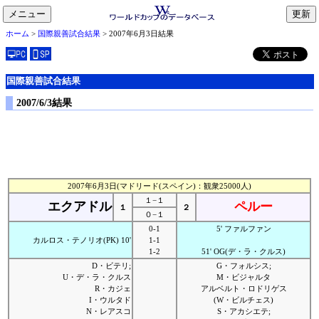
メニュー
toggle
ホーム
>
国際親善試合結果
> 2007年6月3日結果
navigation
国際親善試合結果
2007/6/3結果
2007年6月3日(マドリード(スペイン)：観衆25000人)
１−１
エクアドル
ペルー
１
２
０−１
0-1
5' ファルファン
カルロス・テノリオ(PK) 10'
1-1
1-2
51' OG(デ・ラ・クルス)
D・ビテリ;
G・フォルシス;
U・デ・ラ・クルス
M・ビジャルタ
R・カジェ
アルベルト・ロドリゲス
I・ウルタド
(W・ビルチェス)
N・レアスコ
S・アカシエテ;