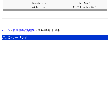
Boaz Salossa
Chan Siu Ki
(73' Erol Iba)
(46' Cheng Siu Wai)
ホーム
>
国際親善試合結果
> 2007年6月1日結果
スポンサーリンク