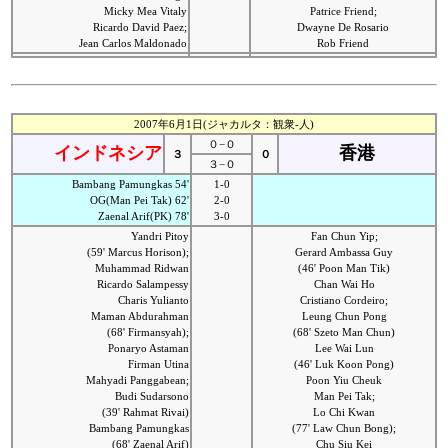
Micky Mea Vitaly
Patrice Friend;
Ricardo David Paez;
Dwayne De Rosario
Jean Carlos Maldonado
Rob Friend
2007年6月1日(ジャカルタ：観衆-人)
０−０
インドネシア
香港
３
０
３−０
Bambang Pamungkas 54'
1-0
OG(Man Pei Tak) 62'
2-0
Zaenal Arif(PK) 78'
3-0
Yandri Pitoy
Fan Chun Yip;
(59' Marcus Horison);
Gerard Ambassa Guy
Muhammad Ridwan
(46' Poon Man Tik)
Ricardo Salampessy
Chan Wai Ho
Charis Yulianto
Cristiano Cordeiro;
Maman Abdurahman
Leung Chun Pong
(68' Firmansyah);
(68' Szeto Man Chun)
Ponaryo Astaman
Lee Wai Lun
Firman Utina
(46' Luk Koon Pong)
Mahyadi Panggabean;
Poon Yiu Cheuk
Budi Sudarsono
Man Pei Tak;
(39' Rahmat Rivai)
Lo Chi Kwan
Bambang Pamungkas
(77' Law Chun Bong);
(68' Zaenal Arif)
Chu Siu Kei