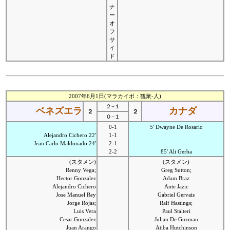
ナ
ー
オ
フ
サ
イ
ド
2007年6月1日(マラカイボ：観衆-人)
２−１
ベネズエラ
カナダ
２
２
０−１
0-1
5' Dwayne De Rosario
Alejandro Cichero 22'
1-1
Jean Carlo Maldonado 24'
2-1
2-2
85' Ali Gerba
(スタメン)
(スタメン)
Renny Vega;
Greg Sutton;
Hector Gonzalez
Adam Braz
Alejandro Cichero
Ante Jazic
Jose Manuel Rey
Gabriel Gervais
Jorge Rojas;
Ralf Hastings;
Luis Vera
Paul Stalteri
Cesar Gonzalez
Julian De Guzman
Juan Arango
Atiba Hutchinson