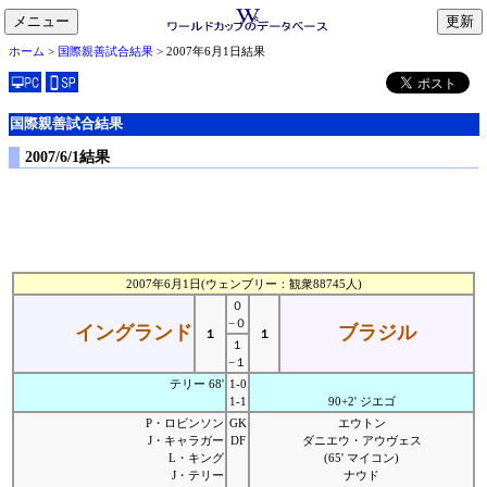
メニュー
toggle
ホーム
>
国際親善試合結果
> 2007年6月1日結果
navigation
国際親善試合結果
2007/6/1結果
2007年6月1日(ウェンブリー：観衆88745人)
０
−０
イングランド
ブラジル
１
１
１
−１
テリー 68'
1-0
1-1
90+2' ジエゴ
P・ロビンソン
GK
エウトン
J・キャラガー
DF
ダニエウ・アウヴェス
L・キング
(65' マイコン)
J・テリー
ナウド