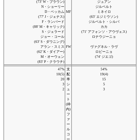
(73' W・ブラウン)
ジュアン
N・ショーリー
ジルベルト
D・ベッカム
MF
ミネイロ
(77' J・ジェナス)
(63' エジミウソン)
F・ランパード
ジルベルト・シルバ
(88' M・キャリック)
カカ
S・ジェラード
(71' アフォンソ・アウヴェス)
ジョー・コール
ロナウジーニョ
(63' S・ダウニング)
アラン・スミス
FW
ヴァグネル・ラヴ
(62' K・ダイアー)
ロビーニョ
M・オーウェン
(74' ジエゴ)
(83' P・クラウチ)
47%
支
54%
10(5)
配
19(4)
20
率
15
3
シ
5
2
ュ
3
ー
ト
(枠
内)
フ
ァ
ー
ル
コ
ー