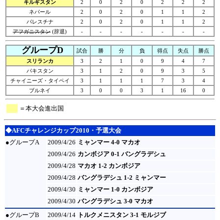
キルギスタン
2
0
2
0
2
2
2
ネパール
2
0
2
0
1
1
2
パレスチナ
2
0
2
0
1
1
2
アフガニスタン
(辞退)
-
-
-
-
-
-
-
グループD
試合
勝
分
負
得点
失点
勝点
スリランカ
3
2
1
0
9
4
7
パキスタン
3
1
2
0
9
3
5
チャイニーズ・タイペイ
3
1
1
1
7
3
4
ブルネイ
3
0
0
3
1
16
0
＝本大会進出国
◆AFCチャレンジカップ2010・予選大会
●グループA
2009/4/26
ミャンマー 4-0 マカオ
2009/4/26
カンボジア 0-1 バングラデシュ
2009/4/28
マカオ 1-2 カンボジア
2009/4/28
バングラデシュ 1-2 ミャンマー
2009/4/30
ミャンマー 1-0 カンボジア
2009/4/30
バングラデシュ 3-0 マカオ
●グループB
2009/4/14
トルクメニスタン 3-1 モルジブ