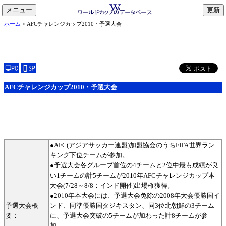
メニュー
toggle
ホーム
> AFCチャレンジカップ2010・予選大会
navigation
AFCチャレンジカップ2010・予選大会
●AFC(アジアサッカー連盟)加盟協会のうちFIFA世界ラン
キング下位チームが参加。
●予選大会各グループ首位の4チームと2位中最も成績が良
い1チームの計5チームが2010年AFCチャレンジカップ本
大会(7/28～8/8：インド開催)出場権獲得。
●2010年本大会には、予選大会免除の2008年大会優勝国イ
予選大会概
ンド、同準優勝国タジキスタン、同3位北朝鮮の3チーム
要：
に、予選大会突破の5チームが加わった計8チームが参
加。