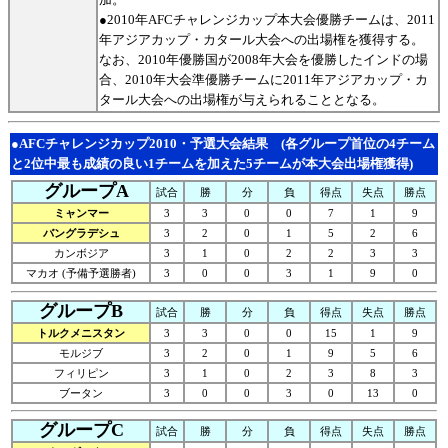
●2010年AFCチャレンジカップ本大会優勝チームは、2011
年アジアカップ・カタール大会への出場権を獲得する。
なお、2010年優勝国が2008年大会を優勝したインドの場
合、2010年大会準優勝チームに2011年アジアカップ・カ
タール大会への出場権が与えられることとなる。
●AFCチャレンジカップ2010・予選大会結果
(各グループ首位の4チーム
と2位中最も成績の良い1チームを加えた5チームが本大会出場権獲得)
グループA
試合
勝
分
負
得点
失点
勝点
ミャンマー
3
3
0
0
7
1
9
バングラデシュ
3
2
0
1
5
2
6
カンボジア
3
1
0
2
2
3
3
マカオ (予備予選勝者)
3
0
0
3
1
9
0
グループB
試合
勝
分
負
得点
失点
勝点
トルクメニスタン
3
3
0
0
15
1
9
モルジブ
3
2
0
1
9
5
6
フィリピン
3
1
0
2
3
8
3
ブータン
3
0
0
3
0
13
0
グループC
試合
勝
分
負
得点
失点
勝点