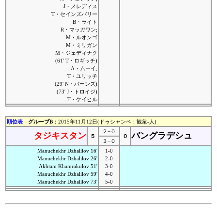
J・メレディス
T・セインズバリー
B・ライト
R・マッガワン;
M・ルオンゴ
M・ミリガン
M・ジェディナク
(61' T・ロギッチ)
A・ムーイ;
T・ユリッチ
(29' N・バーンズ)
(73' J・トロイジ)
T・ケイヒル
順位表
グループB
：2015年11月12日(ドゥシャンベ：観衆-人)
２−０
タジキスタン
バングラデシュ
５
０
３−０
Manuchekhr Dzhalilov 16'
1-0
Manuchekhr Dzhalilov 26'
2-0
Akhtam Khamrakulov 51'
3-0
Manuchekhr Dzhalilov 59'
4-0
Manuchekhr Dzhalilov 73'
5-0