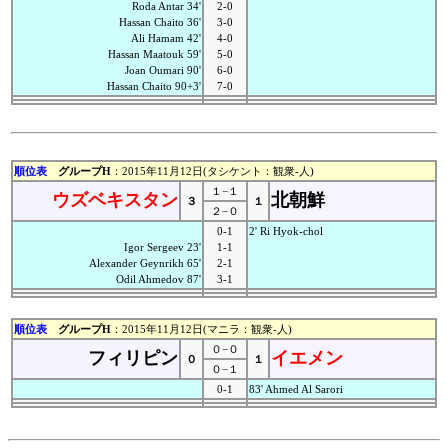
Roda Antar 34'
2-0
Hassan Chaito 36'
3-0
Ali Hamam 42'
4-0
Hassan Maatouk 59'
5-0
Joan Oumari 90'
6-0
Hassan Chaito 90+3'
7-0
順位表
グループH
：2015年11月12日(タシケント：観衆-人)
１−１
ウズベキスタン
北朝鮮
３
１
２−０
0-1
2' Ri Hyok-chol
Igor Sergeev 23'
1-1
Alexander Geynrikh 65'
2-1
Odil Ahmedov 87'
3-1
順位表
グループH
：2015年11月12日(マニラ：観衆-人)
０−０
フィリピン
イエメン
０
１
０−１
0-1
83' Ahmed Al Sarori