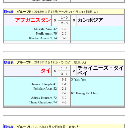
順位表
グループE
：2015年11月12日(テヘラン(イラン)：観衆-人)
１−０
アフガニスタン
カンボジア
３
０
２−０
Mustafa Zazai 42'
1-0
Norlla Amiri 78'
2-0
Khaibar Amani 90+4'
3-0
順位表
グループF
：2015年11月12日(バンコク：観衆-人)
チャイニーズ・タイ
１−１
タイ
４
２
ペイ
３−１
0-1
3' Yaki Yen
Teerasil Dangda 41'
1-1
Pokklaw Anan 52'
2-1
2-2
65' Huang Kai Chun
Adisak Kraisorn 72'
3-2
Thana Chanaboot 74'
4-2
順位表
グループG
：2015年11月12日(水原：観衆-人)