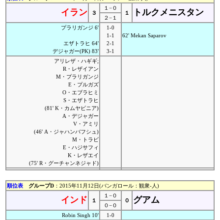
１−０
イラン
トルクメニスタン
３
１
２−１
プラリガンジ 6'
1-0
1-1
62' Mekan Saparov
エザトラヒ 64'
2-1
デジャガー(PK) 83'
3-1
アリレザ・ハギギ;
R・レザイアン
M・プラリガンジ
E・プルガズ
O・エブラヒミ
S・エザトラヒ
(81' K・カムヤビニア)
A・デジャガー
V・アミリ
(46' A・ジャハンバフシュ)
M・トラビ
E・ハジサフィ
K・レザエイ
(75' R・グーチャンネジャド)
順位表
グループD
：2015年11月12日(バンガロール：観衆-人)
１−０
インド
グアム
１
０
０−０
Robin Singh 10'
1-0