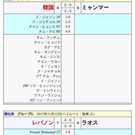
２−０
韓国
ミャンマー
４
０
２−０
イ・ジェソン 18'
1-0
ク・ジャチョル 30'
2-0
チャン・ヒョンス 82'
3-0
ナム・テヒ 86'
4-0
キム・スンギュ;
チャン・ヒョンス
カク・テヒ
キム・ヨングォン
キム・ジンス;
チョン・ウヨン
キ・ソンヨン
ク・ジャチョル
(77' ナム・テヒ)
イ・ジェソン
(86' ソク・ヒョンジュン)
チ・ドンウォン;
ファン・ウィジョ
(63' ソン・フンミン)
順位表
グループG
：2015年11月12日(ベイルート：観衆-人)
４−０
レバノン
ラオス
７
０
３−０
Youssef Mohamad 27'
1-0