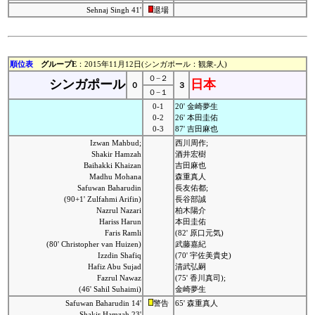
Sehnaj Singh 41'
退場
順位表
グループE
：2015年11月12日(シンガポール：観衆-人)
０−２
シンガポール
日本
０
３
０−１
0-1
20' 金崎夢生
0-2
26' 本田圭佑
0-3
87' 吉田麻也
Izwan Mahbud;
西川周作;
Shakir Hamzah
酒井宏樹
Baihakki Khaizan
吉田麻也
Madhu Mohana
森重真人
Safuwan Baharudin
長友佑都;
(90+1' Zulfahmi Arifin)
長谷部誠
Nazrul Nazari
柏木陽介
Hariss Harun
本田圭佑
Faris Ramli
(82' 原口元気)
(80' Christopher van Huizen)
武藤嘉紀
Izzdin Shafiq
(70' 宇佐美貴史)
Hafiz Abu Sujad
清武弘嗣
Fazrul Nawaz
(75' 香川真司);
(46' Sahil Suhaimi)
金崎夢生
Safuwan Baharudin 14'
警告
65' 森重真人
Shakir Hamzah 23'