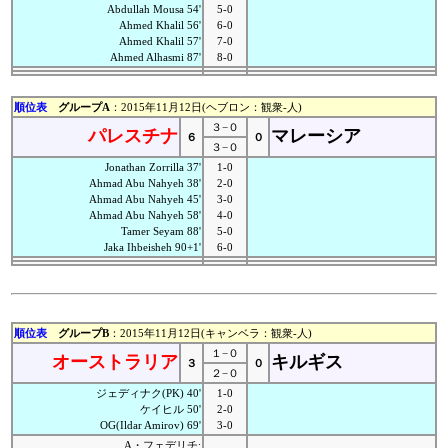
Abdullah Mousa 54'
5-0
Ahmed Khalil 56'
6-0
Ahmed Khalil 57'
7-0
Ahmed Alhasmi 87'
8-0
順位表
グループA
：2015年11月12日(ヘブロン：観衆-人)
３−０
パレスチナ
マレーシア
６
０
３−０
Jonathan Zorrilla 37'
1-0
Ahmad Abu Nahyeh 38'
2-0
Ahmad Abu Nahyeh 45'
3-0
Ahmad Abu Nahyeh 58'
4-0
Tamer Seyam 88'
5-0
Jaka Ihbeisheh 90+1'
6-0
順位表
グループB
：2015年11月12日(キャンベラ：観衆-人)
１−０
オーストラリア
キルギス
３
０
２−０
ジェディナク(PK) 40'
1-0
ケイヒル 50'
2-0
OG(Ildar Amirov) 69'
3-0
A・フェデリチ;