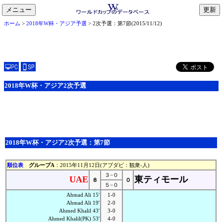
メニュー
toggle
ホーム
>
2018年W杯・アジア予選
> 2次予選：第7節(2015/11/12)
navigation
2018年W杯・アジア2次予選
2018年W杯・アジア2次予選：第7節
順位表
グループA
：2015年11月12日(アブダビ：観衆-人)
３−０
UAE
東ティモール
８
０
５−０
Ahmad Ali 15'
1-0
Ahmad Ali 19'
2-0
Ahmed Khalil 43'
3-0
Ahmed Khalil(PK) 53'
4-0