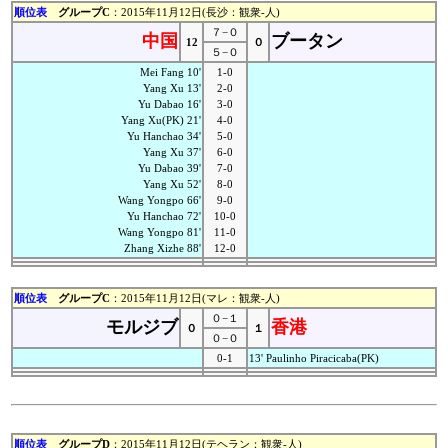
順位表
グループC
：2015年11月12日(長沙：観衆-人)
７−０
中国
ブータン
12
０
５−０
Mei Fang 10'
1-0
Yang Xu 13'
2-0
Yu Dabao 16'
3-0
Yang Xu(PK) 21'
4-0
Yu Hanchao 34'
5-0
Yang Xu 37'
6-0
Yu Dabao 39'
7-0
Yang Xu 52'
8-0
Wang Yongpo 66'
9-0
Yu Hanchao 72'
10-0
Wang Yongpo 81'
11-0
Zhang Xizhe 88'
12-0
順位表
グループC
：2015年11月12日(マレ：観衆-人)
０−１
モルジブ
香港
０
１
０−０
0-1
13' Paulinho Piracicaba(PK)
順位表
グループD
：2015年11月12日(テヘラン：観衆-人)