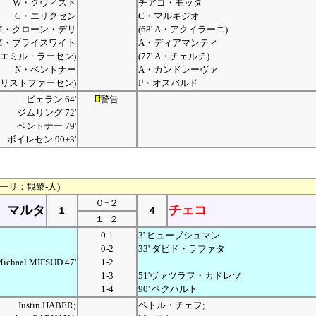
W・クヴィスト
チアゴ・モッタ
C・エリクセン
C・マルキジオ
M・クローン・デリ
(68' A・アクイラーニ)
M・ブライスワイト
A・ディアマンティ
6' エミル・ラーセン)
(77' A・チェルチ)
N・ベントナー
A・カンドレーヴァ
C・クリストファーセン)
P・オスバルド
ビェラン 64'
警告
ジムリング 72'
ベントナー 79'
ボイレセン 90+3'
アーリ：観衆-人)
０−２
マルタ
チェコ
１
４
１−２
0-1
3' ヒューブシュマン
0-2
33' ダビド・ラファタ
ichael MIFSUD 47'
1-2
1-3
51'ヴァツラフ・カドレツ
1-4
90' ペクハルト
Justin HABER;
ペトル・チェフ;