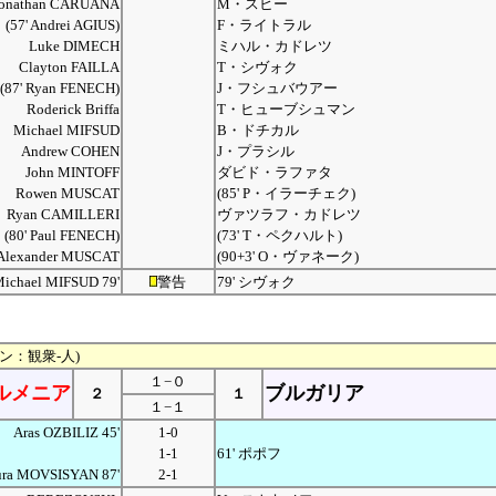
Jonathan CARUANA
M・スヒー
(57' Andrei AGIUS)
F・ライトラル
Luke DIMECH
ミハル・カドレツ
Clayton FAILLA
T・シヴォク
(87' Ryan FENECH)
J・フシュバウアー
Roderick Briffa
T・ヒューブシュマン
Michael MIFSUD
B・ドチカル
Andrew COHEN
J・プラシル
John MINTOFF
ダビド・ラファタ
Rowen MUSCAT
(85' P・イラーチェク)
Ryan CAMILLERI
ヴァツラフ・カドレツ
(80' Paul FENECH)
(73' T・ペクハルト)
Alexander MUSCAT
(90+3' O・ヴァネーク)
ichael MIFSUD 79'
警告
79' シヴォク
バン：観衆-人)
１−０
ルメニア
ブルガリア
２
１
１−１
Aras OZBILIZ 45'
1-0
1-1
61' ポポフ
ura MOVSISYAN 87'
2-1