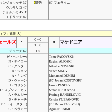
マンジュキッチ 32'
警告
60' フェライニ
ヴルサリコ 40'
チョルルカ 45+1'
モドリッチ 87'
ディフ：観衆-人)
０−０
ェールズ
マケドニア
１
０
１−０
チャーチ 67'
1-0
W・ヘネシー;
Tome PACOVSKI:
N・テイラー
Ezgjan ALIOSKI
C・グンター
Nikolce NOVESKI
D・ジョン
Vance SIKOV
A・キング
Muhamed DEMIRI
D・ヴォーン
(85' Jovan KOSTOVSKI)
J・コリソン
Goran PANDEV
H・ロブソン・カヌ
Stefan RISTOVSKI
A・ラムジー
Predrag RANDELOVIC
S・チャーチ
Ostoja STJEPANOVIC
90+1' J・イースター)
(75' Darko TASEVSKI)
C・ベラミー
Agim IBRAIMI