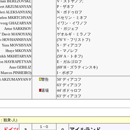
man BEREZOVSKI;
V・ストヤノフ;
bert ARZUMANYAN
P・ザネフ
aleri ALEKSANYAN)
N・ボドゥロフ
arlen MKRTCHYAN
ベセリン・ミネフ
evorg GHAZARYAN
イワン・イワノフ
Artur SARKISOV
V・ガジェフ
4' Davit MANOYAN)
ゲオルギ・ミラノフ
o HOVHANNISYAN
(76' V・フリストフ)
Yura MOVSISYAN
S・ディアコフ
Hrayr MKOYAN
S・マノレフ
rikh MKHITARYAN
(59' A・トネフ)
von HAYRAPETYAN
E・ガルゴロフ
Aras OZBILIZ
(69' H・ズラティンスキ)
' Marcos PINHEIRO)
I・ポポフ
rt ARZUMANYAN 9'
警告
50' ディアコフ
63' ディアコフ
退場
44' ボドゥロフ
63' ディアコフ
ン：観衆-人)
１−０
ドイツ
アイルランド
３
０