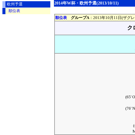
2014年W杯・欧州予選(2013/10/11)
欧州予選
順位表
順位表
グループA
：2013年10月11日(ザグ
ク
(65
(76