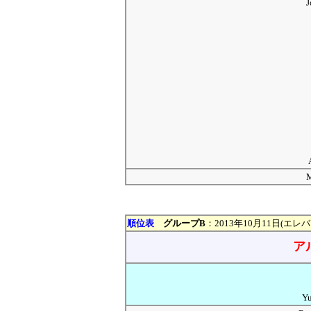
M
順位表
グループB
：2013年10月11日(エレ
ア
Y