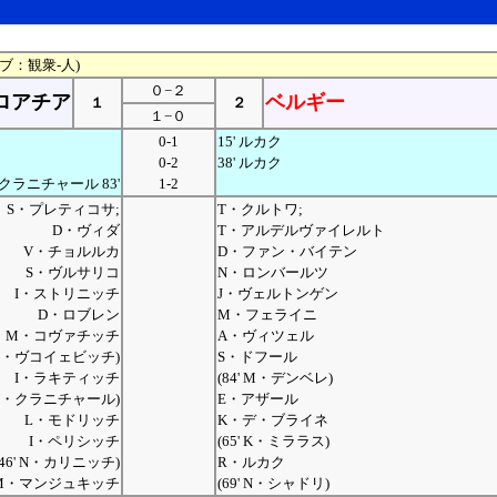
レブ：観衆-人)
０−２
ロアチア
ベルギー
１
２
１−０
0-1
15' ルカク
0-2
38' ルカク
クラニチャール 83'
1-2
S・プレティコサ;
T・クルトワ;
D・ヴィダ
T・アルデルヴァイレルト
V・チョルルカ
D・ファン・バイテン
S・ヴルサリコ
N・ロンバールツ
I・ストリニッチ
J・ヴェルトンゲン
D・ロブレン
M・フェライニ
M・コヴァチッチ
A・ヴィツェル
' O・ヴコイェビッチ)
S・ドフール
I・ラキティッチ
(84' M・デンベレ)
' N・クラニチャール)
E・アザール
L・モドリッチ
K・デ・ブライネ
I・ペリシッチ
(65' K・ミララス)
(46' N・カリニッチ)
R・ルカク
M・マンジュキッチ
(69' N・シャドリ)