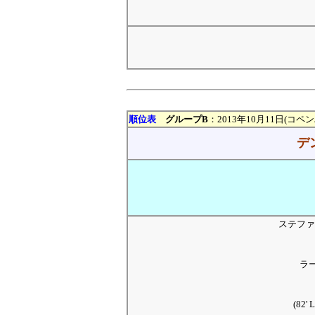
順位表
グループB
：2013年10月11日(コペ
デ
ステファ
ラ
(82