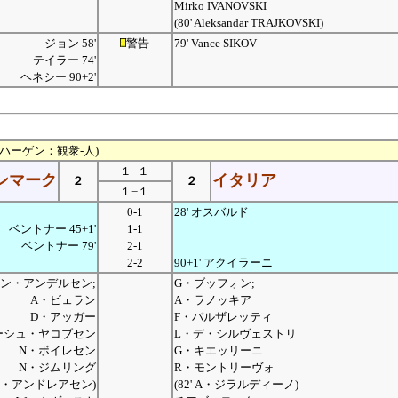
Mirko IVANOVSKI
(80' Aleksandar TRAJKOVSKI)
ジョン 58'
警告
79' Vance SIKOV
テイラー 74'
ヘネシー 90+2'
ンハーゲン：観衆-人)
１−１
ンマーク
イタリア
２
２
１−１
0-1
28' オスバルド
ベントナー 45+1'
1-1
ベントナー 79'
2-1
2-2
90+1' アクイラーニ
ン・アンデルセン;
G・ブッフォン;
A・ビェラン
A・ラノッキア
D・アッガー
F・バルザレッティ
ーシュ・ヤコブセン
L・デ・シルヴェストリ
N・ボイレセン
G・キエッリーニ
N・ジムリング
R・モントリーヴォ
' L・アンドレアセン)
(82' A・ジラルディーノ)