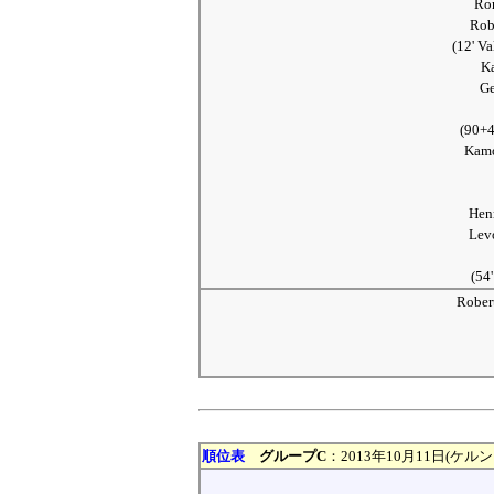
Ro
Ro
(12' V
K
G
(90+
Kam
Hen
Le
(54
Robe
順位表
グループC
：2013年10月11日(ケル