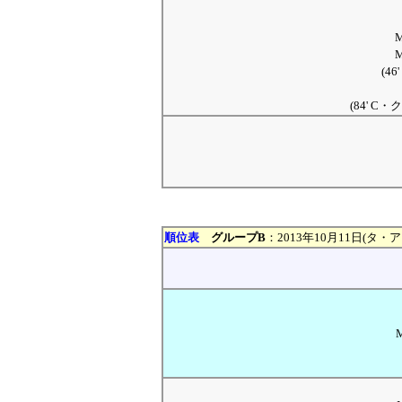
(4
(84' 
順位表
グループB
：2013年10月11日(タ・
M