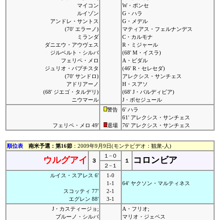
マイコン
W・ポンセ
ルイゾン
G・ハラ
アンドレ・サントス
G・メデル
(70' エラーノ)
マティアス・フェルナンデス
ミランダ
C・カルモナ
ダニエウ・アウヴェス
R・ミジャール
ジルベルト・シルバ
(68' M・イスラ)
フェリペ・メロ
A・ビダル
ジュリオ・バプチスタ
(46' R・セレセダ)
(70' サンドロ)
アレクシス・サンチェス
アドリアーノ
H・スアソ
(68' ジエゴ・タルデリ)
(68' J・バルディビア)
ニウマール
J・ボセジュール
警告
6' ハラ
61' アレクシス・サンチェス
フェリペ・メロ 49'
退場
76' アレクシス・サンチェス
順位表
南米予選：第16節
：2009年9月9日(モンテビデオ：観衆-人)
１−０
ウルグアイ
コロンビア
３
１
２−１
ルイス・スアレス 6'
1-0
1-1
64' ヤクソン・マルティネス
スコッティ 77'
2-1
エグレン 88'
3-1
J・カスティージョ;
A・フリオ;
ブルーノ・シルバ
マリオ・ジェペス