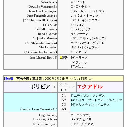
Pedro Boada
A・プラド
Oswaldo Vizcarrondo
C・G・ラモス
Juan Jose Fuenmayor
アルベルト・ロドリゲス
Juan Fernando Arango
レイネル・トーレス
(79' Giacomo Di Giorgio)
(68' H・キンテロス)
Luis Seijas
J・バロン
Franklin Lucena
R・パラシオス
Ronald Vargas
N・ソラーノ
Alejandro Moreno
(69' ホエル・サンチェス)
(77' Alexander Rondon)
ホセ・パオロ・ゲレーロ
Nicolas Fedor
(15' H・レンヒフォ)
(83' Yhonatan Del Valle)
J・ファーノ
Jose Manuel Rey 18'
警告
50' ソラーノ
65' ファーノ
87' バロン
順位表
南米予選：第16節
：2009年9月9日(ラ・パス：観衆-人)
０−１
ボリビア
エクアドル
１
３
１−２
0-1
4' エディソン・メンデス
0-2
46' ルイス・アントニオ・バレンシア
0-3
56' クリスチャン・ベニテス
Gerardo Cesar Yecerotte 86'
1-3
Hugo Suarez;
M・エリサガ;
Luis Gatty Ribeiro
G・エスピノサ
Edemir Rodriguez
(61' J・グアグア)