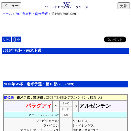
メニュー
toggle
ホーム
>
2010年W杯・南米予選
> 第16節(2009/9/9)
navigation
2010年W杯・南米予選
2010年W杯・南米予選：第16節(2009/9/9)
順位表
南米予選：第16節
：2009年9月9日(アスンシオン：観衆-人)
１−０
パラグアイ
アルゼンチン
１
０
０−０
アエド・バルデス 28'
1-0
J・ビジャール;
S・ロメロ;
D・ベロン
S・ドミンゲス
アウレリアーノ・トーレス
(81' R・スキアビ)