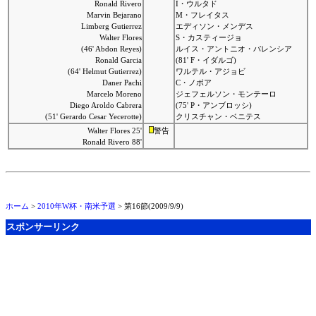
Ronald Rivero
I・ウルタド
Marvin Bejarano
M・フレイタス
Limberg Gutierrez
エディソン・メンデス
Walter Flores
S・カスティージョ
(46' Abdon Reyes)
ルイス・アントニオ・バレンシア
Ronald Garcia
(81' F・イダルゴ)
(64' Helmut Gutierrez)
ワルテル・アジョビ
Daner Pachi
C・ノボア
Marcelo Moreno
ジェフェルソン・モンテーロ
Diego Aroldo Cabrera
(75' P・アンブロッシ)
(51' Gerardo Cesar Yecerotte)
クリスチャン・ベニテス
Walter Flores 25'
警告
Ronald Rivero 88'
ホーム
>
2010年W杯・南米予選
> 第16節(2009/9/9)
スポンサーリンク