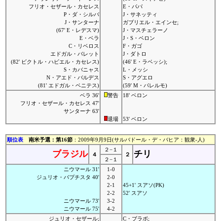
フリオ・セザール・カセレス
E・パパ
P・ダ・シルバ
J・サネッティ
J・サンターナ
ガブリエル・エインセ;
(67' E・レデスマ)
J・マスチェラーノ
E・ベラ
J・S・ベロン
C・リベロス
F・ガゴ
エドガル・バレット
J・ダトロ
(82' ビクトル・ハビエル・カセレス)
(46' E・ラベッシ);
S・カバニャス
L・メッシ
N・アエド・バルデス
S・アグエロ
(81' エドガル・ベニテス)
(59' M・パレルモ)
ベラ 36'
警告
18' ベロン
フリオ・セザール・カセレス 47'
サンターナ 63'
退場
53' ベロン
順位表
南米予選：第16節
：2009年9月9日(サルバドール・デ・バヒア：観衆-人)
２−１
ブラジル
チリ
４
２
２−１
ニウマール 31'
1-0
ジュリオ・バプチスタ 40'
2-0
2-1
45+1' スアソ(PK)
2-2
52' スアソ
ニウマール 73'
3-2
ニウマール 75'
4-2
ジュリオ・セザール;
C・ブラボ;