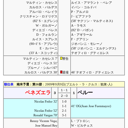
マルティン・カセレス
ルイス・アマラント・ペレア
カルロス・バルデス
イバン・コルドバ
アルバロ・ペレイラ
P・アルメロ
クリスチャン・ロドリゲス
J・ビアファラ
(82' S・エグレン)
(58' ヤクソン・マルティネス)
W・ガルガーノ
A・ラモス
ディエゴ・ペレス
(82' D・パボン)
D・フォルラン
A・アギラール
ルイス・スアレス
F・グアリン
(90+1' S・アブレウ)
ジオバンニ・モレーノ
E・カバーニ
(58' ジオバンニ・エルナンデス)
(33' A・スコッティ)
テオフィロ・グティエレス
マルティン・カセレス 7'
警告
ディエゴ・ペレス 51'
ブルーノ・シルバ 67'
カルロス・バルデス 30'
退場
46' テオフィロ・グティエレス
順位表
南米予選：第16節
：2009年9月9日(プエルト・ラ・クルス：観衆-人)
１−１
ベネズエラ
ペルー
３
１
２−０
Nicolas Fedor 32'
1-0
1-1
41' OG(Juan Jose Fuenmayor)
Nicolas Fedor 52'
2-1
Ronald Vargas 70'
3-1
Renny Vicente Vega;
L・ブトロン;
Jose Manuel Rey
W・ビルチェス