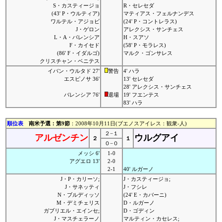
S・カスティージョ
R・セレセダ
(43' P・ウルティア)
マティアス・フェルナンデス
ワルテル・アジョビ
(24' P・コントレラス)
J・ゲロン
アレクシス・サンチェス
L・A・バレンシア
H・スアソ
F・カイセド
(58' P・モラレス)
(86' F・イダルゴ)
マルク・ゴンサレス
クリスチャン・ベニテス
イバン・ウルタド 27'
警告
4' ハラ
エスピノサ 36'
13' セレセダ
28' アレクシス・サンチェス
バレンシア 76'
退場
19' フエンテス
83' ハラ
順位表
南米予選：第9節
：2008年10月11日(ブエノスアイレス：観衆-人)
２−１
アルゼンチン
ウルグアイ
２
１
０−０
メッシ 6'
1-0
アグエロ 13'
2-0
2-1
40' ルガーノ
J・P・カリーソ;
J・カスティージョ;
J・サネッティ
J・フシレ
N・ブルディッソ
(24' E・カバーニ)
M・デミチェリス
D・ルガーノ
ガブリエル・エインセ;
D・ゴディン
J・マスチェラーノ
マルティン・カセレス;