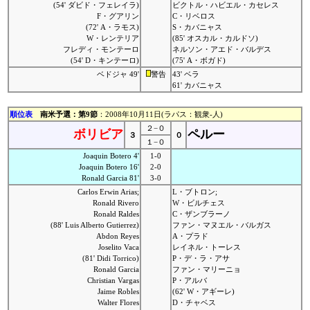
(54' ダビド・フェレイラ)
ビクトル・ハビエル・カセレス
F・グアリン
C・リベロス
(72' A・ラモス)
S・カバニャス
W・レンテリア
(85' オスカル・カルドソ)
フレディ・モンテーロ
ネルソン・アエド・バルデス
(54' D・キンテーロ)
(75' A・ボガド)
ベドジャ 49'
警告
43' ベラ
61' カバニャス
順位表
南米予選：第9節
：2008年10月11日(ラパス：観衆-人)
２−０
ボリビア
ペルー
３
０
１−０
Joaquin Botero 4'
1-0
Joaquin Botero 16'
2-0
Ronald Garcia 81'
3-0
Carlos Erwin Arias;
L・ブトロン;
Ronald Rivero
W・ビルチェス
Ronald Raldes
C・ザンブラーノ
(88' Luis Alberto Gutierrez)
ファン・マヌエル・バルガス
Abdon Reyes
A・プラド
Joselito Vaca
レイネル・トーレス
(81' Didi Torrico)
P・デ・ラ・アサ
Ronald Garcia
ファン・マリーニョ
Christian Vargas
P・アルバ
Jaime Robles
(62' W・アギーレ)
Walter Flores
D・チャベス