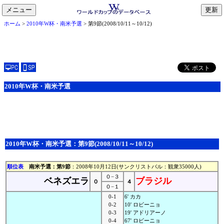
メニュー
toggle
ホーム
>
2010年W杯・南米予選
> 第9節(2008/10/11～10/12)
navigation
2010年W杯・南米予選
2010年W杯・南米予選：第9節(2008/10/11～10/12)
順位表
南米予選：第9節
：2008年10月12日(サンクリストバル：観衆35000人)
０−３
ベネズエラ
ブラジル
０
４
０−１
0-1
6' カカ
0-2
10' ロビーニョ
0-3
19' アドリアーノ
0-4
67' ロビーニョ