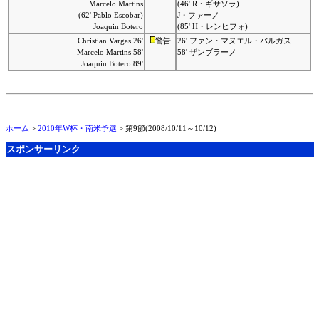
Marcelo Martins
(46' R・ギサソラ)
(62' Pablo Escobar)
J・ファーノ
Joaquin Botero
(85' H・レンヒフォ)
Christian Vargas 26'
警告
26' ファン・マヌエル・バルガス
Marcelo Martins 58'
58' ザンブラーノ
Joaquin Botero 89'
ホーム
>
2010年W杯・南米予選
> 第9節(2008/10/11～10/12)
スポンサーリンク