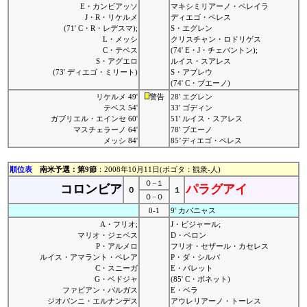
E・カンビアッソ
マキシミリアーノ・ペレイラ
J・R・リケルメ
ディエゴ・ペレス
(71' C・R・レデスマ);
S・エグレン
L・メッシ
クリスチャン・ロドリゲス
C・テベス
(74' E・J・チェバントン);
S・アグエロ
ルイス・スアレス
(73' ディエゴ・ミリート)
S・アブレウ
(74' C・ブエーノ)
リケルメ 49'
警告
28' エグレン
テベス 54'
33' ゴディン
ガブリエル・エインセ 60'
51' ルイス・スアレス
マスチェラーノ 64'
78' ブエーノ
メッシ 84'
85’ディエゴ・ペレス
順位表
南米予選：第9節
：2008年10月11日(ボゴタ：観衆-人)
０−１
コロンビア
パラグアイ
０
１
０−０
0-1
9' カバニャス
A・フリオ;
J・ビジャール;
マリオ・ジェペス
D・ベロン
P・アルメロ
フリオ・セザール・カセレス
ルイス・アマラント・ペレア
P・ダ・シルバ
C・スニーガ
E・バレット
G・ベドジャ
(85' C・ボネット)
ファビアン・バルガス
E・ベラ
ジオバンニ・エルナンデス
アウレリアーノ・トーレス