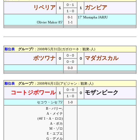
０−１
リベリア
ガンビア
１
１
１−０
0-1
17' Mustapha JARJU
Olivier Makor 85'
1-1
順位表
グループ7
：2008年5月31日(ガボローネ：観衆-人)
０−０
ボツワナ
マダガスカル
０
０
０−０
0-0
順位表
グループ7
：2008年6月1日(アビジャン：観衆-人)
０−０
コートジボワール
モザンビーク
１
０
１−０
セコウ・シセ 75'
1-0
B・バリー;
A・メイテ
(46' I・A・ロロ)
A・ボカ
M・ゾロ
E・エブエ
G・デメル