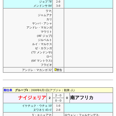
ジョブ 78'
2-0
メンドンサ 84'
3-0
ラマ;
ジャムアナ
カリ
ヤンバ・アシャ
アンドレ・マカンガ
マウリト
(46' ジョブ)
ジルベルト
ルイ・マルケス
ゼ・カランガ
(75' メンドンサ)
ロベ
(64' マントラス)
フラビオ
アンドレ・マカンガ 32'
警告
順位表
グループ4
：2008年6月1日(アブジャ：観衆-人)
２−０
ナイジェリア
南アフリカ
２
０
０−０
イケチュク・ウチェ 10'
1-0
ヌワネリ 45+1'
2-0
V・エニェアマ;
ロウェン・フェルナンデス;