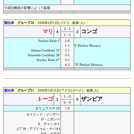
※国交断絶の影響によって延期
順位表
グループ10
：2008年6月1日(バマコ：観衆-人)
３−１
マリ
コンゴ
４
２
１−１
Seydou Keita 1'
1-0
1-1
6' Pitchou Mouaya
Adama Coulibaly 32'
2-1
Soumaila Coulibaly 38'
3-1
Seydou Keita 47'
4-1
4-2
70' Pitchou Mouaya
順位表
グループ11
：2008年5月31日(アクラ(ガーナ)：観衆-人)
１−０
トーゴ
ザンビア
１
０
０−０
オリュファデ 16'
1-0
セドリック・メンサー;
D・ニボンベ
K・チャンガイ
(27' M・アブドゥル・ヤバオ)
ヤオ・セナヤ