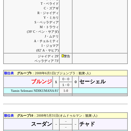
T・ベライド
C・ズアギ
R・ジャイディ
Y・ミカリ
S・ベッラディア
M・トラウィ
(39' C・ベン・サアダ)
J・ムナリ
A・チェルミティ
I・ジョマア
(82' A・ヤヒア)
ジャイディ 29'
警告
ベッラディア 73'
順位表
グループ9
：2008年6月1日(ブジュンブラ：観衆-人)
０−０
ブルンジ
セーシェル
１
０
１−０
Yamin Selemani NDIKUMANA 81'
1-0
順位表
グループ10
：2008年5月31日(オムドゥルマン：観衆-人)
−
スーダン
チャド
−
−
−