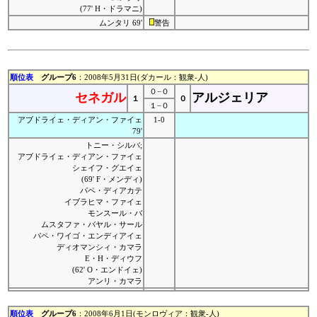
(77' H・ドラマニ)
ムンタリ 69'
警告
順位表
グループ6
：2008年5月31日(ダカール：観衆-人)
０−０
セネガル
アルジェリア
１
０
１−０
アブドライェ・ディアン・ファイェ
1-0
79'
トニー・シルバ;
アブドライェ・ディアン・ファイェ
シェイフ・グエイェ
(69' F・メンディ)
パペ・ディアカテ
イブラヒマ・ファイェ
モンスール・バ
ムスタファ・バヤル・サール
パペ・ワイゴ・エンディアイェ
ディオマンシィ・カマラ
E・H・ディウフ
(62' O・エンドイェ)
アンリ・カマラ
順位表
グループ6
：2008年6月1日(モンロヴィア：観衆-人)