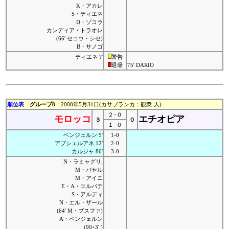
K・アカレ
S・ティエネ
D・ゾコラ
カンディア・トラオレ
(66' セコウ・シセ)
B・サノゴ
ティエネ ?'
警告
退場
75' DARIO
順位表
グループ8
：2008年5月31日(カサブランカ：観衆-人)
２−０
モロッコ
エチオピア
３
０
１−０
ベンジェルン 5'
1-0
アブシェルアネ 12'
2-0
カルジャ 86'
3-0
N・ラミャグリ;
M・バセル
M・アイニ
E・A・エルバテ
S・アルディ
N・エル・ザール
(64' M・ブスファ)
A・ベンジェルン
(90+3' )