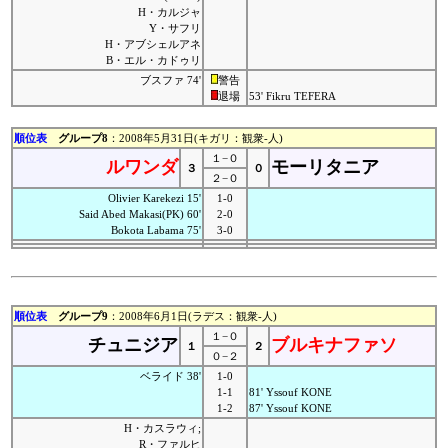
H・カルジャ
Y・サフリ
H・アブシェルアネ
B・エル・カドゥリ
ブスファ 74'
警告
退場
53' Fikru TEFERA
順位表
グループ8
：2008年5月31日(キガリ：観衆-人)
１−０
ルワンダ
モーリタニア
３
０
２−０
Olivier Karekezi 15'
1-0
Said Abed Makasi(PK) 60'
2-0
Bokota Labama 75'
3-0
順位表
グループ9
：2008年6月1日(ラデス：観衆-人)
１−０
チュニジア
ブルキナファソ
１
２
０−２
ベライド 38'
1-0
1-1
81' Yssouf KONE
1-2
87' Yssouf KONE
H・カスラウィ;
R・ファルヒ