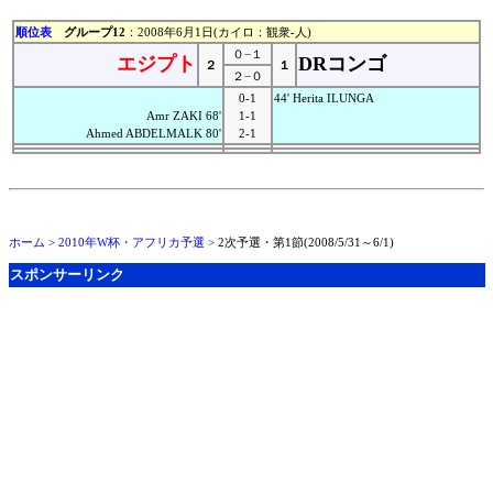
順位表
グループ12
：2008年6月1日(カイロ：観衆-人)
０−１
エジプト
DRコンゴ
２
１
２−０
0-1
44' Herita ILUNGA
Amr ZAKI 68'
1-1
Ahmed ABDELMALK 80'
2-1
ホーム
>
2010年W杯・アフリカ予選
> 2次予選・第1節(2008/5/31～6/1)
スポンサーリンク