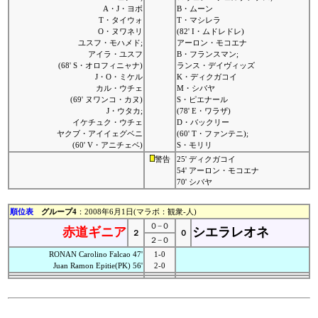
A・J・ヨボ
B・ムーン
T・タイウォ
T・マシレラ
O・ヌワネリ
(82' I・ムドレドレ)
ユスフ・モハメド;
アーロン・モコエナ
アイラ・ユスフ
B・フランスマン;
(68' S・オロフィニャナ)
ランス・デイヴィッズ
J・O・ミケル
K・ディクガコイ
カル・ウチェ
M・シバヤ
(69' ヌワンコ・カヌ)
S・ピエナール
J・ウタカ;
(78' E・ワラザ)
イケチュク・ウチェ
D・バックリー
ヤクブ・アイイェグベニ
(60' T・ファンテニ);
(60' V・アニチェベ)
S・モリリ
警告
25' ディクガコイ
54' アーロン・モコエナ
70' シバヤ
順位表
グループ4
：2008年6月1日(マラボ：観衆-人)
０−０
赤道ギニア
シエラレオネ
２
０
２−０
RONAN Carolino Falcao 47'
1-0
Juan Ramon Epitie(PK) 56'
2-0