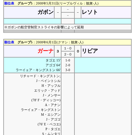
順位表
グループ5
：2008年5月31日(リーブルヴィル：観衆-人)
−
ガボン
レソト
−
−
−
※ガボンの航空管制官ストライキの影響によって延期
順位表
グループ5
：2008年6月1日(クマシ：観衆-人)
１−０
ガーナ
リビア
３
０
２−０
タゴエ 15'
1-0
アゴゴ 64'
2-0
ラーイェア・キングストン 66'
3-0
リチャード・キングストン;
J・ペイントシル
H・アッフル
エリック・アッド
J・メンサー
(78' F・ディッコー)
A・アナン
ラーイェア・キングストン
M・エシアン
J・アゴゴ
(76' E・ベコエ)
P・タゴエ
S・ムンタリ