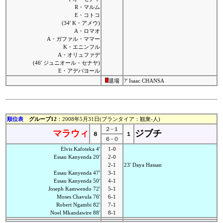
R・マルム
E・コトコ
(34' K・アメウ)
A・ロマオ
A・ガファル・ママー
K・エニンフル
A・オリュファデ
(46' ジュニオール・セナヤ)
E・アデバヨール
退場
?' Isaac CHANSA
順位表
グループ12
：2008年5月31日(ブランタイア：観衆-人)
２−１
マラウィ
ジブチ
８
１
６−０
Elvis Kafoteka 4'
1-0
Essau Kanyenda 20'
2-0
2-1
23' Daya Hassan
Essau Kanyenda 47'
3-1
Essau Kanyenda 50'
4-1
Joseph Kamwendo 72'
5-1
Moses Chavula 76'
6-1
Robert Ngambi 82'
7-1
Noel Mkandawire 88'
8-1