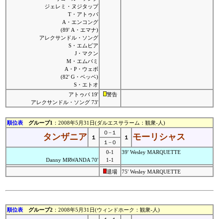
ジェレミ・ヌジタップ
T・アトゥバ
A・エンコング
(89' A・エマナ)
アレクサンドル・ソング
S・エムビア
J・マクン
M・エムバミ
A・P・ウェボ
(82' G・ベッベ)
S・エトオ
アトゥバ 19'
警告
アレクサンドル・ソング 73'
順位表
グループ1
：2008年5月31日(ダルエスサラーム：観衆-人)
０−１
タンザニア
モーリシャス
１
１
１−０
0-1
39' Wesley MARQUETTE
Danny MRWANDA 70'
1-1
退場
75' Wesley MARQUETTE
順位表
グループ2
：2008年5月31日(ウィンドホーク：観衆-人)