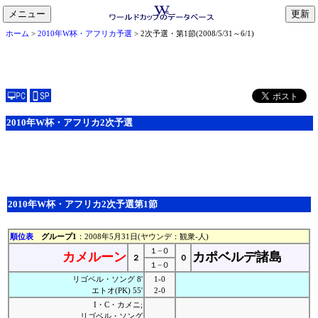
メニュー
toggle
ホーム
>
2010年W杯・アフリカ予選
> 2次予選・第1節(2008/5/31～6/1)
navigation
2010年W杯・アフリカ2次予選
2010年W杯・アフリカ2次予選第1節
順位表
グループ1
：2008年5月31日(ヤウンデ：観衆-人)
１−０
カメルーン
カポベルデ諸島
２
０
１−０
リゴベル・ソング 8'
1-0
エトオ(PK) 55'
2-0
I・C・カメニ;
リゴベル・ソング