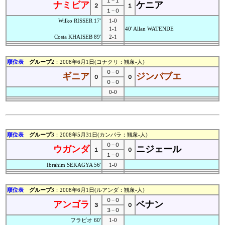
１−１
ナミビア
ケニア
２
１
１−０
Wilko RISSER 17'
1-0
1-1
40' Allan WATENDE
Costa KHAISEB 89'
2-1
順位表
グループ2
：2008年6月1日(コナクリ：観衆-人)
０−０
ギニア
ジンバブエ
０
０
０−０
0-0
順位表
グループ3
：2008年5月31日(カンパラ：観衆-人)
０−０
ウガンダ
ニジェール
１
０
１−０
Ibrahim SEKAGYA 56'
1-0
順位表
グループ3
：2008年6月1日(ルアンダ：観衆-人)
０−０
アンゴラ
ベナン
３
０
３−０
フラビオ 60'
1-0