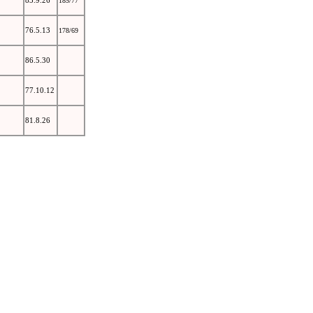
185/77
76.5.13
178/69
86.5.30
77.10.12
81.8.26