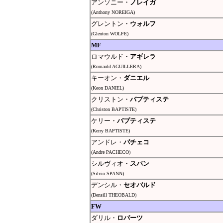
アンソニー・
ノレイガ
(Anthony NOREIGA)
グレントン・
ウォルフ
(Glenton WOLFE)
MF
ロマウルド・
アギレラ
(Romauld AGUILLERA)
キーオン・
ダニエル
(Keon DANIEL)
クリストン・
バプティステ
(Christon BAPTISTE)
ケリー・
バプティステ
(Kerry BAPTISTE)
アンドレ・
パチェコ
(Andre PACHECO)
シルヴィオ・
スパン
(Silvio SPANN)
デンシル・
セオバルド
(Densill THEOBALD)
FW
ダリル・
ロバーツ