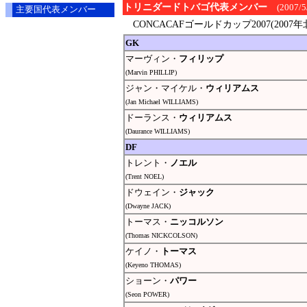
トリニダードトバゴ代表メンバー
(2007/
主要国代表メンバー
CONCACAFゴールドカップ2007(2007
GK
マーヴィン・
フィリップ
(Marvin PHILLIP)
ジャン・マイケル・
ウィリアムス
(Jan Michael WILLIAMS)
ドーランス・
ウィリアムス
(Daurance WILLIAMS)
DF
トレント・
ノエル
(Trent NOEL)
ドウェイン・
ジャック
(Dwayne JACK)
トーマス・
ニッコルソン
(Thomas NICKCOLSON)
ケイノ・
トーマス
(Keyeno THOMAS)
ショーン・
パワー
(Seon POWER)