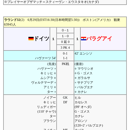
※プレイヤーオブザマッチ＝スティーヴン・エウスタキオ(カナダ)
ラウンド32
(2) 6月29日(EST16:30(日本時間翌5:30)) ボストン(アメリカ) 観衆
63945人
０−１
１−０
ドイツ
パラグアイ
１
１
0 延 0
3 PK 4
0-1
42' エンシソ
ハヴァーツ 54'
1-1
(先攻)
PK戦
(後攻)
ハヴァーツ ×
○ マウリシオ
キミッヒ ○
○ G・ゴメス
ムシアラ ○
○ ガラルサ
ヴォルテマーデ ×
× サナブリア
アミリ ○
× バルブエナ
ター ×
○ カナレ
ノイアー
GK
ヒル
キミッヒ
DF
カセレス
リュディガー
(99' オヘダ)
(110' チャウ)
G・ゴメス
ター
カナレ
ブラウン
アロンソ
(120+2' バルブエナ)