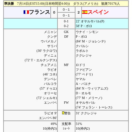
準決勝
7月14日(EST15:00(日本時間翌4:00)) ダラス(アメリカ) 観衆70176人
０−１
フランス
スペイン
０
２
０−１
0-1
22' オヤルサバル(P)
0-2
58' P・ポロ
メニャン
GK
ウナイ・シモン
クンデ
DF
P・ポロ
ウパメカノ
(84' M・ジョレンテ)
サリバ
クバルシ
(30' ラクロワ)
ラポルト
ディニュ
ククレジャ
(72' T・エルナンデス)
チュアメニ
MF
ロドリ
ラビオ
ファビアン
(46' コネ)
(77' ペドリ)
デンベレ
ヤマル
バルコラ
A・バエナ
(57' ドゥエ)
(84' N・ウィリアムズ)
オリーセ
D・オルモ
(72' シェルキ)
(77' M・メリーノ)
エンバペ
FW
オヤルサバル
(74' フェラン・トーレス)
ラビオ 9'
警告
31' ククレジャ
エンバペ 86'
49%
支配率
51%
10(枠内3)
ｼｭｰﾄ
10(枠内2)