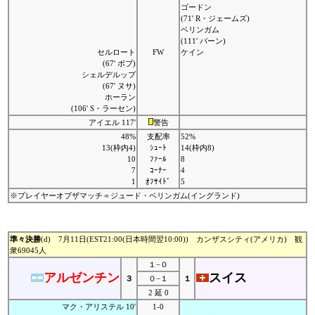
ゴードン
(71' R・ジェームズ)
ベリンガム
(111' バーン)
セルロート
FW
ケイン
(67' ボブ)
シェルデルップ
(67' ヌサ)
ホーラン
(106' S・ラーセン)
アイエル 117'
警告
48%
支配率
52%
13(枠内4)
ｼｭｰﾄ
14(枠内8)
10
ﾌｧｰﾙ
8
7
ｺｰﾅｰ
4
1
ｵﾌｻｲﾄﾞ
5
※プレイヤーオブザマッチ＝ジュード・ベリンガム(イングランド)
準々決勝
(d) 7月11日(EST21:00(日本時間翌10:00)) カンザスシティ(アメリカ) 観
衆69045人
１−０
アルゼンチン
スイス
３
０−１
１
2 延 0
マク・アリステル 10'
1-0