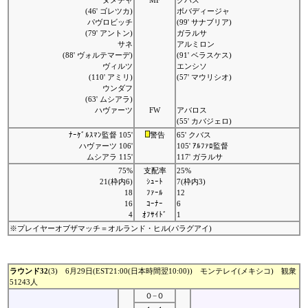
ヌメチャ
MF
クバス
(46' ゴレツカ)
ボバディージャ
パヴロビッチ
(99' サナブリア)
(79' アントン)
ガラルサ
サネ
アルミロン
(88' ヴォルテマーデ)
(91' ベラスケス)
ヴィルツ
エンシソ
(110' アミリ)
(57' マウリシオ)
ウンダフ
(63' ムシアラ)
ハヴァーツ
FW
アバロス
(55' カバジェロ)
ﾅｰｹﾞﾙｽﾏﾝ監督 105'
警告
65' クバス
ハヴァーツ 106'
105' ｱﾙﾌｧﾛ監督
ムシアラ 115'
117' ガラルサ
75%
支配率
25%
21(枠内6)
ｼｭｰﾄ
7(枠内3)
18
ﾌｧｰﾙ
12
16
ｺｰﾅｰ
6
4
ｵﾌｻｲﾄﾞ
1
※プレイヤーオブザマッチ＝オルランド・ヒル(パラグアイ)
ラウンド32
(3) 6月29日(EST21:00(日本時間翌10:00)) モンテレイ(メキシコ) 観衆
51243人
０−０