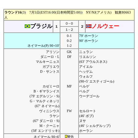
ラウンド16
(3) 7月5日(EST16:00(日本時間翌5:00)) NY/NJ(アメリカ) 観衆80663
人
０−０
ブラジル
ノルウェー
１
２
１−２
0-1
79' ホーラン
0-2
90' ホーラン
ネイマール(P) 90+10'
1-2
アリソン
GK
ニュラン
ダニーロ・L
DF
リエルソン
マルキーニョス
(63' アウルスネス)
ガブリエウ
アイエル
D・サントス
ヘッゲム
ウォルフ
(90+5' エスティゴール)
カゼミーロ
MF
ベルゲ
B・ギマランイス
ベルグ
(79' エデルソン・S)
ウーデゴール
G・マルティネッリ
(67' ネイマール)
ヴィニシウス
FW
セルロート
ラヤン
(46' ボブ)
(67' ダニーロ・S)
ヌサ
M・クーニャ
(46' シェルデルップ)
(58' エンドリッキ)
ホーラン
ネイマール 90+6'
警告