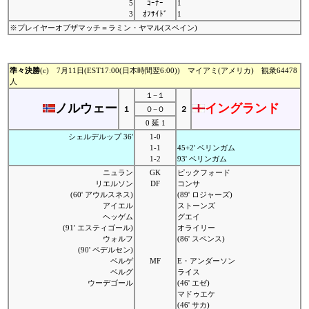
5
ｺｰﾅｰ
1
3
ｵﾌｻｲﾄﾞ
1
※プレイヤーオブザマッチ＝ラミン・ヤマル(スペイン)
準々決勝
(c) 7月11日(EST17:00(日本時間翌6:00)) マイアミ(アメリカ) 観衆64478
人
１−１
ノルウェー
イングランド
１
０−０
２
0 延 1
シェルデルップ 36'
1-0
1-1
45+2' ベリンガム
1-2
93' ベリンガム
ニュラン
GK
ピックフォード
リエルソン
DF
コンサ
(60' アウルスネス)
(89' ロジャーズ)
アイエル
ストーンズ
ヘッゲム
グエイ
(91' エスティゴール)
オライリー
ウォルフ
(86' スペンス)
(90' ペデルセン)
ベルゲ
MF
E・アンダーソン
ベルグ
ライス
ウーデゴール
(46' エゼ)
マドゥエケ
(46' サカ)