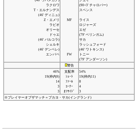
(46' ウパメカノ)
グエイ
ラクロワ
(90+3' チャロバー)
T・エルナンデス
スペンス
(46' ディニュ)
Z・エメリ
MF
ライス
ラビオ
ロジャーズ
オリーセ
エゼ
ドゥエ
(79' ベリンガム)
(46' バルコラ)
サカ
シェルキ
ラッシュフォード
(46' デンベレ)
(46' ワトキンス)
エンバペ
FW
トニー
(79' アンダーソン)
警告
46%
支配率
54%
19(枠内9)
ｼｭｰﾄ
19(枠内11)
14
ﾌｧｰﾙ
8
3
ｺｰﾅｰ
4
3
ｵﾌｻｲﾄﾞ
3
※プレイヤーオブザマッチ＝ブカヨ・サカ(イングランド)