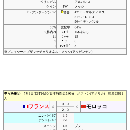
ベリンガム
アルバレス
ケイン
FW
メッシ
E・アンダーソン 37'
警告
42' Li・マルティネス
51' C・ロメロ
90+4' デ・パウル
36%
支配率
64%
5(枠内2)
ｼｭｰﾄ
15(枠内5)
11
ﾌｧｰﾙ
15
1
ｺｰﾅｰ
6
1
ｵﾌｻｲﾄﾞ
3
※プレイヤーオブザマッチ＝リオネル・メッシ(アルゼンチン)
準々決勝
(a) 7月9日(EST16:00(日本時間翌5:00)) ボストン(アメリカ) 観衆63811
人
０−０
フランス
モロッコ
２
０
２−０
エンバペ 60'
1-0
デンベレ 66'
2-0
メニャン
GK
ブヌ