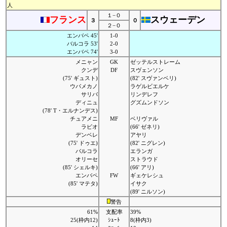
人
１−０
フランス
スウェーデン
３
０
２−０
エンバペ 45'
1-0
バルコラ 53'
2-0
エンバペ 74'
3-0
メニャン
GK
ゼッテルストレーム
クンデ
DF
スヴェンソン
(75' ギュスト)
(82' スヴァンベリ)
ウパメカノ
ラゲルビエルケ
サリバ
リンデレフ
ディニュ
グズムンドソン
(78' T・エルナンデス)
チュアメニ
MF
ベリヴァル
ラビオ
(66' ゼネリ)
デンベレ
アヤリ
(75' ドゥエ)
(82' ニグレン)
バルコラ
エランガ
オリーセ
ストラウド
(85' シェルキ)
(66' アリ)
エンバペ
FW
ギェケレシュ
(85' マテタ)
イサク
(89' ニルソン)
警告
61%
支配率
39%
25(枠内12)
ｼｭｰﾄ
8(枠内3)