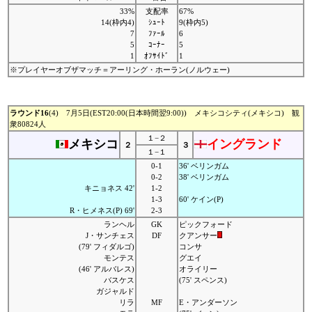
33%
支配率
67%
14(枠内4)
ｼｭｰﾄ
9(枠内5)
7
ﾌｧｰﾙ
6
5
ｺｰﾅｰ
5
1
ｵﾌｻｲﾄﾞ
1
※プレイヤーオブザマッチ＝アーリング・ホーラン(ノルウェー)
ラウンド16
(4) 7月5日(EST20:00(日本時間翌9:00)) メキシコシティ(メキシコ) 観
衆80824人
１−２
メキシコ
イングランド
２
３
１−１
0-1
36' ベリンガム
0-2
38' ベリンガム
キニョネス 42'
1-2
1-3
60' ケイン(P)
R・ヒメネス(P) 69'
2-3
ランヘル
GK
ピックフォード
J・サンチェス
DF
クアンサー
(79' フィダルゴ)
コンサ
モンテス
グエイ
(46' アルバレス)
オライリー
バスケス
(75' スペンス)
ガジャルド
リラ
MF
E・アンダーソン