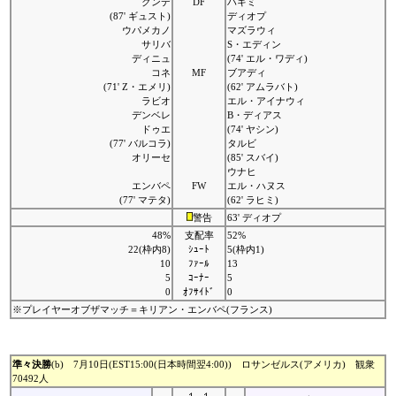
クンデ
DF
ハキミ
(87' ギュスト)
ディオプ
ウパメカノ
マズラウィ
サリバ
S・エディン
ディニュ
(74' エル・ワディ)
コネ
MF
ブアディ
(71' Z・エメリ)
(62' アムラバト)
ラビオ
エル・アイナウィ
デンベレ
B・ディアス
ドゥエ
(74' ヤシン)
(77' バルコラ)
タルビ
オリーセ
(85' スバイ)
ウナヒ
エンバペ
FW
エル・ハヌス
(77' マテタ)
(62' ラヒミ)
警告
63' ディオプ
48%
支配率
52%
22(枠内8)
ｼｭｰﾄ
5(枠内1)
10
ﾌｧｰﾙ
13
5
ｺｰﾅｰ
5
0
ｵﾌｻｲﾄﾞ
0
※プレイヤーオブザマッチ＝キリアン・エンバペ(フランス)
準々決勝
(b) 7月10日(EST15:00(日本時間翌4:00)) ロサンゼルス(アメリカ) 観衆
70492人