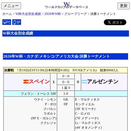
メニュー
toggle
ホーム
>
W杯大会別全成績
>
2026年W杯
>
グループリーグ
> 決勝トーナメント
navigation
W杯大会別全成績
2026年W杯・カナダ/メキシコ/アメリカ大会:決勝トーナメント
決勝戦
7月19日(EST15:00(日本時間翌4:00)) NY/NJ(アメリカ) 観衆80663人
０−０
スペイン
アルゼンチン
１
０−０
０
1 延 0
フェラン・トーレス 106'
1-0
ウナイ・シモン
GK
E・マルティネス
P・ポロ
DF
モンティエル
クバルシ
(58' モリーナ)
ラポルト
C・ロメロ
(99' E・ガルシア)
(70' メディーナ)
ククレジャ
Li・マルティネス
(44' オタメンディ)