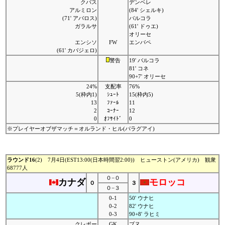
クバス
デンベレ
アルミロン
(84' シェルキ)
(71' アバロス)
バルコラ
ガラルサ
(61' ドゥエ)
オリーセ
エンシソ
FW
エンバペ
(61' カバジェロ)
警告
19' バルコラ
81' コネ
90+7' オリーセ
24%
支配率
76%
5(枠内1)
ｼｭｰﾄ
15(枠内5)
13
ﾌｧｰﾙ
11
2
ｺｰﾅｰ
12
0
ｵﾌｻｲﾄﾞ
0
※プレイヤーオブザマッチ＝オルランド・ヒル(パラグアイ)
ラウンド16
(2) 7月4日(EST13:00(日本時間翌2:00)) ヒューストン(アメリカ) 観衆
68777人
０−０
カナダ
モロッコ
０
３
０−３
0-1
50' ウナヒ
0-2
82' ウナヒ
0-3
90+8' ラヒミ
クレポー
GK
ブヌ