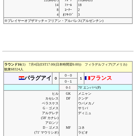
22(枠内7)
ｼｭｰﾄ
11(枠内5)
14
ﾌｧｰﾙ
18
8
ｺｰﾅｰ
2
4
ｵﾌｻｲﾄﾞ
3
※プレイヤーオブザマッチ＝フリアン・アルバレス(アルゼンチン)
ラウンド16
(1) 7月4日(EST17:00(日本時間翌6:00)) フィラデルフィア(アメリカ)
観衆68324人
０−０
パラグアイ
フランス
０
１
０−１
0-1
70' エンバペ(P)
ヒル
GK
メニャン
カセレス
DF
クンデ
ベラスケス
ウパメカノ
G・ゴメス
サリバ
アルデレテ
ディニュ
(58' カナレ)
アロンソ
D・ゴメス
MF
コネ
(71' マウリシオ)
ラビオ