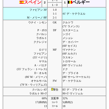
１−１
スペイン
ベルギー
２
１
１−０
ファビアン 30'
1-0
1-1
41' デ・ケテラエル
M・メリーノ 88'
2-1
ウナイ・シモン
GK
クルトワ
(71' ラメンス)
P・ポロ
DF
カスターニュ
クバルシ
ンゴイ
ラポルト
メシェレ
ククレジャ
デ・カイパー
(60' セイス)
ロドリ
MF
ヴァナケン
ファビアン
(60' ルカク)
(55' ペドリ)
ラスキン
ヤマル
トロサール
A・バエナ
(60' ヴィツェル)
(55' フェラン・トーレス)
ドク
D・オルモ
デ・ブライネ
(86' M・メリーノ)
(86' サーレマーケルス)
オヤルサバル
FW
デ・ケテラエル
(79' N・ウィリアムズ)
クバルシ 43'
警告
85' デ・ブライネ
ラポルト 90+3'
90+5' ヴィツェル
68%
支配率
32%
17(枠内8)
ｼｭｰﾄ
5(枠内2)
13
ﾌｧｰﾙ
18