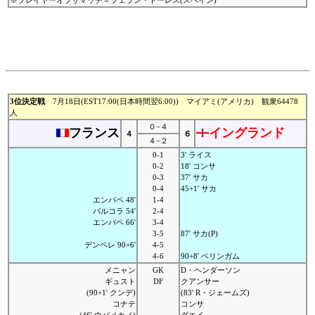
※プレイヤーオブザマッチ＝フェラン・トーレス(スペイン)
3位決定戦
7月18日(EST17:00(日本時間翌6:00)) マイアミ(アメリカ) 観衆64478
人
０−４
フランス
イングランド
４
６
４−２
0-1
3' ライス
0-2
18' コンサ
0-3
37' サカ
0-4
45+1' サカ
エンバペ 48'
1-4
バルコラ 54'
2-4
エンバペ 66'
3-4
3-5
87' サカ(P)
デンベレ 90+6'
4-5
4-6
90+8' ベリンガム
メニャン
GK
D・ヘンダーソン
ギュスト
DF
クアンサー
(90+1' クンデ)
(83' R・ジェームズ)
コナテ
コンサ