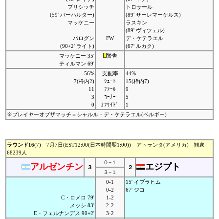
プリシッチ
トロサール
(59' バーハルター)
(89' サーレマーケルス)
マッケニー
ラスキン
(89' ヴィツェル)
バログン
FW
デ・ケテラエル
(90+2' ライト)
(67' ルカク)
マッケニー 35'
警告
ティルマン 69'
56%
支配率
44%
7(枠内2)
ｼｭｰﾄ
15(枠内7)
11
ﾌｧｰﾙ
9
3
ｺｰﾅｰ
5
0
ｵﾌｻｲﾄﾞ
1
※プレイヤーオブザマッチ＝シャルル・デ・ケテラエル(ベルギー)
ラウンド16
(7) 7月7日(EST12:00(日本時間翌1:00)) アトランタ(アメリカ) 観衆
68239人
０−１
アルゼンチン
エジプト
３
２
３−１
0-1
15' イブラヒム
0-2
67' ジコ
C・ロメロ 79'
1-2
メッシ 83'
2-2
E・フェルナンデス 90+2'
3-2