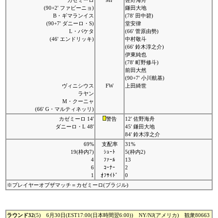
カゼミーロ
MF
佐野海舟
(90+2' ファビーニョ)
鎌田大地
B・ギマランイス
(78' 田中碧)
(90+7' ダニーロ・S)
堂安律
L・パケタ
(66' 菅原由勢)
(46' エンドリッキ)
中村敬斗
(66' 鈴木淳之介)
伊東純也
(78' 町野修斗)
前田大然
(90+7' 小川航基)
ヴィニシウス
FW
上田綺世
ラヤン
M・クーニャ
(66' G・マルティネッリ)
カゼミーロ 14'
警告
12' 佐野海舟
ダニーロ・L 48'
45' 鎌田大地
84' 鈴木淳之介
69%
支配率
31%
19(枠内7)
ｼｭｰﾄ
5(枠内2)
4
ﾌｧｰﾙ
13
6
ｺｰﾅｰ
2
1
ｵﾌｻｲﾄﾞ
0
※プレイヤーオブザマッチ＝カゼミーロ(ブラジル)
ラウンド32
(5) 6月30日(EST17:00(日本時間翌6:00)) NY/NJ(アメリカ) 観衆80663