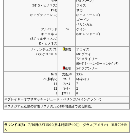
モラ
(75' バーン)
(61' S・ヒメネス)
ライス
ロモ
サカ
(61' グティエレス)
(57' ストーンズ)
ゴードン
ベリンガム
アルバラド
FW
ケイン
キニョネス
(90' ロジャーズ)
(81' マルティネス)
R・ヒメネス
J・サンチェス 71'
警告
1' ライス
バスケス 90+8'
68' グエイ
72' オライリー
90+8' J・ヘンダーソン(ﾍﾞﾝﾁ)
退場
54' クアンサー
67%
支配率
33%
20(枠内5)
ｼｭｰﾄ
6(枠内5)
14
ﾌｧｰﾙ
7
12
ｺｰﾅｰ
2
1
ｵﾌｻｲﾄﾞ
0
※プレイヤーオブザマッチ＝ジュード・ベリンガム(イングランド)
※スタジアム近隣の雷雨リスクのため1時間遅延で試合開始。
ラウンド16
(5) 7月6日(EST15:00(日本時間翌4:00)) ダラス(アメリカ) 観衆70649
人