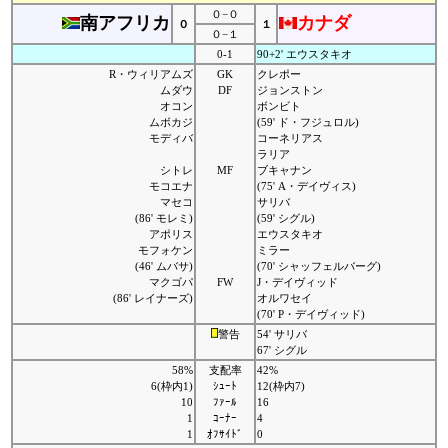
０−０
南アフリカ
カナダ
０
１
０−１
0-1
90+2' エウスタキオ
R・ウィリアムズ
GK
クレポー
ムダウ
DF
ジョンストン
オコン
ボンビト
ムボカジ
(59' ド・フジュロル)
モディバ
コーネリアス
ラリア
シトレ
MF
ブキャナン
モコエナ
(75' A・デイヴィス)
マセコ
サリバ
(86' モレミ)
(59' シグル)
アポリス
エウスタキオ
モフォケン
ミラー
(46' ムバサ)
(70' シャッフェルバーグ)
マクゴパ
FW
J・デイヴィッド
(86' レイナーズ)
オルワセイ
(70' P・デイヴィッド)
警告
54' サリバ
67' シグル
58%
支配率
42%
6(枠内1)
ｼｭｰﾄ
12(枠内7)
10
ﾌｧｰﾙ
16
1
ｺｰﾅｰ
4
1
ｵﾌｻｲﾄﾞ
0