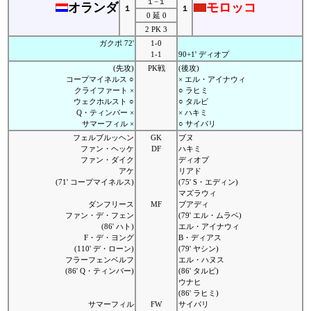
１−１
オランダ
モロッコ
１
１
0 延 0
2 PK 3
ガクポ 72'
1-0
1-1
90+1' ディオプ
(先攻)
PK戦
(後攻)
コープマイネルス ○
× エル・アイナウィ
クライファート ×
○ ラヒミ
ウェクホルスト ○
○ タルビ
Q・ティンバー ×
× ハキミ
サマーフィル ×
○ サイバリ
フェルブルッヘン
GK
ブヌ
ファン・ヘッケ
DF
ハキミ
ファン・ダイク
ディオプ
アケ
リアド
(71' コープマイネルス)
(75' S・エディン)
マズラウィ
ダンフリース
MF
ブアディ
ファン・デ・フェン
(79' エル・ムラベ)
(86' ハト)
エル・アイナウィ
F・デ・ヨング
B・ディアス
(110' デ・ローン)
(79' ヤシン)
フラーフェンベルフ
エル・ハヌス
(86' Q・ティンバー)
(86' タルビ)
ウナヒ
(86' ラヒミ)
サマーフィル
FW
サイバリ