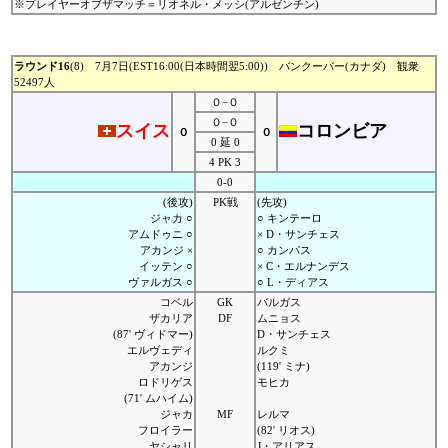
※プレイヤーオブザマッチ＝リオネル・メッシ(アルゼンチン)
ラウンド16
(8) 7月7日(EST16:00(日本時間翌5:00)) バンクーバー(カナダ) 観衆
52497人
０−０
０−０
スイス
コロンビア
０
０
0 延 0
4 PK 3
0-0
(後攻)
PK戦
(先攻)
ジャカ ○
○ キンテーロ
アムドゥニ ○
× D・サンチェス
アカンジ ×
○ カンパス
イッテン ○
× C・エルナンデス
ヴァルガス ○
○ L・ディアス
コベル
GK
バルガス
ザカリア
DF
ムニョス
(87' ヴィドマー)
D・サンチェス
エルヴェディ
ルクミ
アカンジ
(119' ミナ)
ロドリゲス
モヒカ
(71' ムハイム)
ジャカ
MF
レルマ
フロイラー
(82' リオス)
ヤシャリ
J・アリアス