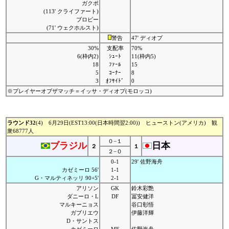
ガクポ
(113' クライファート)
ブロビー
(71' ウェクホルスト)
警告
47' ディオプ
30%
支配率
70%
6(枠内2)
ｼｭｰﾄ
11(枠内5)
18
ﾌｧｰﾙ
15
5
ｺｰﾅｰ
8
3
ｵﾌｻｲﾄﾞ
0
※プレイヤーオブザマッチ＝イッサ・ディオプ(モロッコ)
ラウンド32
(4) 6月29日(EST13:00(日本時間翌2:00)) ヒューストン(アメリカ) 観
衆68777人
０−１
ブラジル
日本
２
１
２−０
0-1
29' 佐野海舟
カゼミーロ 56'
1-1
G・マルティネッリ 90+5'
2-1
アリソン
GK
鈴木彩艶
ダニーロ・L
DF
冨安健洋
マルキーニョス
谷口彰悟
ガブリエウ
伊藤洋輝
D・サントス