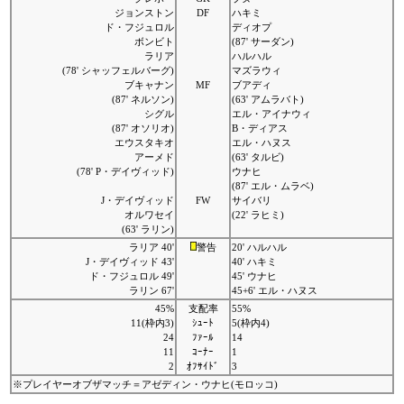
ジョンストン
DF
ハキミ
ド・フジュロル
ディオプ
ボンビト
(87' サーダン)
ラリア
ハルハル
(78' シャッフェルバーグ)
マズラウィ
ブキャナン
MF
ブアディ
(87' ネルソン)
(63' アムラバト)
シグル
エル・アイナウィ
(87' オソリオ)
B・ディアス
エウスタキオ
エル・ハヌス
アーメド
(63' タルビ)
(78' P・デイヴィッド)
ウナヒ
(87' エル・ムラベ)
J・デイヴィッド
FW
サイバリ
オルワセイ
(22' ラヒミ)
(63' ラリン)
ラリア 40'
警告
20' ハルハル
J・デイヴィッド 43'
40' ハキミ
ド・フジュロル 49'
45' ウナヒ
ラリン 67'
45+6' エル・ハヌス
45%
支配率
55%
11(枠内3)
ｼｭｰﾄ
5(枠内4)
24
ﾌｧｰﾙ
14
11
ｺｰﾅｰ
1
2
ｵﾌｻｲﾄﾞ
3
※プレイヤーオブザマッチ＝アゼディン・ウナヒ(モロッコ)