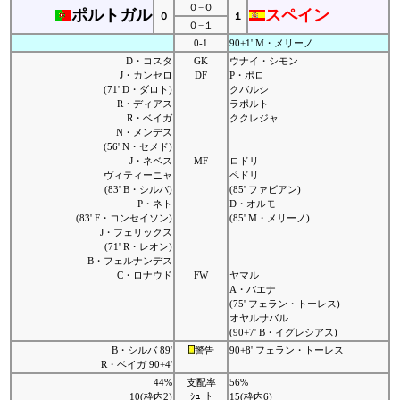
０−０
ポルトガル
スペイン
０
１
０−１
0-1
90+1' M・メリーノ
D・コスタ
GK
ウナイ・シモン
J・カンセロ
DF
P・ポロ
(71' D・ダロト)
クバルシ
R・ディアス
ラポルト
R・ベイガ
ククレジャ
N・メンデス
(56' N・セメド)
J・ネベス
MF
ロドリ
ヴィティーニャ
ペドリ
(83' B・シルバ)
(85' ファビアン)
P・ネト
D・オルモ
(83' F・コンセイソン)
(85' M・メリーノ)
J・フェリックス
(71' R・レオン)
B・フェルナンデス
C・ロナウド
FW
ヤマル
A・バエナ
(75' フェラン・トーレス)
オヤルサバル
(90+7' B・イグレシアス)
B・シルバ 89'
警告
90+8' フェラン・トーレス
R・ベイガ 90+4'
44%
支配率
56%
10(枠内2)
ｼｭｰﾄ
15(枠内6)