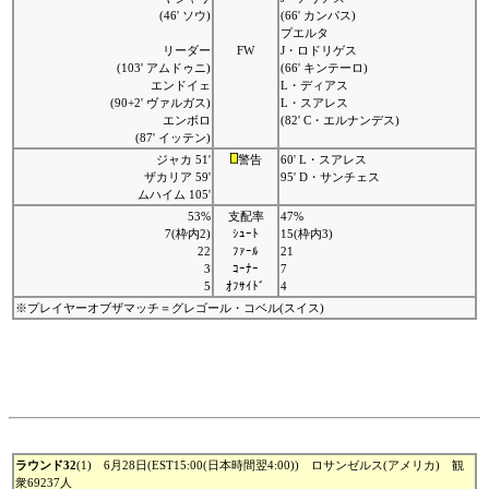
(46' ソウ)
(66' カンパス)
プエルタ
リーダー
FW
J・ロドリゲス
(103' アムドゥニ)
(66' キンテーロ)
エンドイェ
L・ディアス
(90+2' ヴァルガス)
L・スアレス
エンボロ
(82' C・エルナンデス)
(87' イッテン)
ジャカ 51'
警告
60' L・スアレス
ザカリア 59'
95' D・サンチェス
ムハイム 105'
53%
支配率
47%
7(枠内2)
ｼｭｰﾄ
15(枠内3)
22
ﾌｧｰﾙ
21
3
ｺｰﾅｰ
7
5
ｵﾌｻｲﾄﾞ
4
※プレイヤーオブザマッチ＝グレゴール・コベル(スイス)
ラウンド32
(1) 6月28日(EST15:00(日本時間翌4:00)) ロサンゼルス(アメリカ) 観
衆69237人