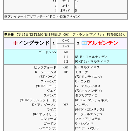
11
ﾌｧｰﾙ
12
7
ｺｰﾅｰ
1
4
ｵﾌｻｲﾄﾞ
5
※プレイヤーオブザマッチ＝ペドロ・ポロ(スペイン)
準決勝
7月15日(EST15:00(日本時間翌4:00)) アトランタ(アメリカ) 観衆68239人
０−０
イングランド
アルゼンチン
１
２
１−２
ゴードン 55'
1-0
1-1
85' E・フェルナンデス
1-2
90+2' La・マルティネス
ピックフォード
GK
E・マルティネス
R・ジェームズ
DF
モリーナ
(82' バーン)
(72' モンティエル)
ストーンズ
C・ロメロ
(90+6' トニー)
Li・マルティネス
グエイ
(72' オタメンディ)
スペンス
タグリアフィコ
(90+6' ラッシュフォード)
(81' La・マルティネス)
E・アンダーソン
MF
パレデス
ライス
(64' N・ゴンサレス)
(82' オライリー)
E・フェルナンデス
ロジャーズ
マク・アリステル
ゴードン
G・シメオネ
(72' コンサ)
(72' デ・パウル)