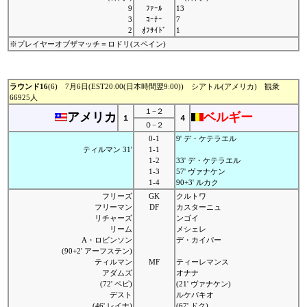
9
ﾌｧｰﾙ
13
3
ｺｰﾅｰ
7
2
ｵﾌｻｲﾄﾞ
1
※プレイヤーオブザマッチ＝ロドリ(スペイン)
ラウンド16
(6) 7月6日(EST20:00(日本時間翌9:00)) シアトル(アメリカ) 観衆
66925人
１−２
アメリカ
ベルギー
１
４
０−２
0-1
9' デ・ケテラエル
ティルマン 31'
1-1
1-2
33' デ・ケテラエル
1-3
57' ヴァナケン
1-4
90+3' ルカク
フリーズ
GK
クルトワ
フリーマン
DF
カスターニュ
リチャーズ
ンゴイ
リーム
メシェレ
A・ロビンソン
デ・カイパー
(90+2' アーフステン)
ティルマン
MF
ティーレマンス
アダムズ
オナナ
(72' ペピ)
(21' ヴァナケン)
デスト
ルケバキオ
(46' レイナ)
(67' ドク)