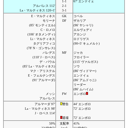
1-1
67' エンドイェ
アルバレス 112'
2-1
La・マルティネス 120+1'
3-1
E・マルティネス
GK
コベル
モリーナ
DF
ザカリア
(85' モンティエル)
(96' ヤシャリ)
C・ロメロ
エルヴェディ
(106' オタメンディ)
アカンジ
Li・マルティネス
ロドリゲス
タグリアフィコ
(90+5' キュメルト)
(78' N・ゴンサレス)
パレデス
MF
ジャカ
(110' J・ロペス)
フロイラー
デ・パウル
(115' ヴァルガス)
(85' La・マルティネス)
ソウ
マク・アリステル
(86' ヴィドマー)
E・フェルナンデス
エンドイェ
(91' アルマーダ)
(86' アムドゥニ)
リーダー
(86' ムハイム)
メッシ
FW
エンボロ
アルバレス
アルマーダ 97'
警告
44' エンボロ
La・マルティネス 98'
72' エンボロ
J・ロペス 114'
退場
72' エンボロ
59%
支配率
41%