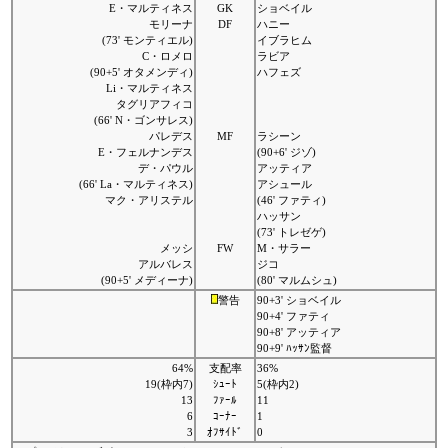
E・マルティネス
GK
ショベイル
モリーナ
DF
ハニー
(73' モンティエル)
イブラヒム
C・ロメロ
ラビア
(90+5' オタメンディ)
ハフェズ
Li・マルティネス
タグリアフィコ
(66' N・ゴンサレス)
パレデス
MF
ラシーン
E・フェルナンデス
(90+6' ジゾ)
デ・パウル
アッティア
(66' La・マルティネス)
アシュール
マク・アリステル
(46' ファティ)
ハッサン
(73' トレゼゲ)
メッシ
FW
M・サラー
アルバレス
ジコ
(90+5' メディーナ)
(80' マルムシュ)
警告
90+3' ショベイル
90+4' ファティ
90+8' アッティア
90+9' ﾊｯｻﾝ監督
64%
支配率
36%
19(枠内7)
ｼｭｰﾄ
5(枠内2)
13
ﾌｧｰﾙ
11
6
ｺｰﾅｰ
1
3
ｵﾌｻｲﾄﾞ
0