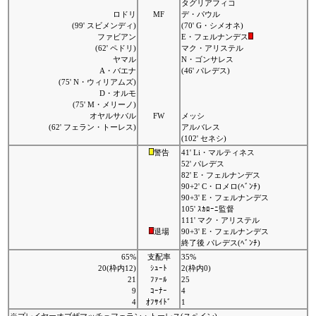
タグリアフィコ
ロドリ
MF
デ・パウル
(99' スビメンディ)
(70' G・シメオネ)
ファビアン
E・フェルナンデス
(62' ペドリ)
マク・アリステル
ヤマル
N・ゴンサレス
A・バエナ
(46' パレデス)
(75' N・ウィリアムズ)
D・オルモ
(75' M・メリーノ)
オヤルサバル
FW
メッシ
(62' フェラン・トーレス)
アルバレス
(102' セネシ)
警告
41' Li・マルティネス
52' パレデス
82' E・フェルナンデス
90+2' C・ロメロ(ﾍﾞﾝﾁ)
90+3' E・フェルナンデス
105' ｽｶﾛｰﾆ監督
111' マク・アリステル
退場
90+3' E・フェルナンデス
終了後 パレデス(ﾍﾞﾝﾁ)
65%
支配率
35%
20(枠内12)
ｼｭｰﾄ
2(枠内0)
21
ﾌｧｰﾙ
25
9
ｺｰﾅｰ
4
4
ｵﾌｻｲﾄﾞ
1