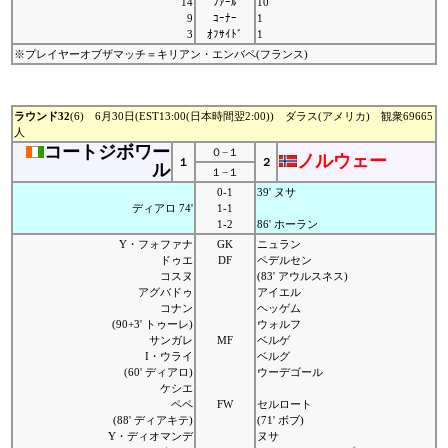
14
ﾌｧｰﾙ
10
9
ｺｰﾅｰ
1
3
ｵﾌｻｲﾄﾞ
1
※プレイヤーオブザマッチ＝キリアン・エンバペ(フランス)
ラウンド32
(6) 6月30日(EST13:00(日本時間翌2:00)) ダラス(アメリカ) 観衆69665
人
コートジボワー
０−１
ノルウェー
１
２
ル
１−１
0-1
39' ヌサ
ディアロ 74'
1-1
1-2
86' ホーラン
Y・フォファナ
GK
ニュラン
ドゥエ
DF
ペデルセン
コスヌ
(83' アウルスネス)
アグバドゥ
アイエル
コナン
ヘッゲム
(90+3' トゥーレ)
ウォルフ
サンガレ
MF
ベルゲ
I・ウライ
ベルグ
(60' ディアロ)
ウーデゴール
ケシエ
ペペ
FW
セルロート
(88' ディアキテ)
(71' ボブ)
Y・ディオマンデ
ヌサ