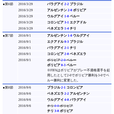
●第6節
2016/3/29
パラグアイ
2-2
ブラジル
2016/3/29
アルゼンチン
2-0
ボリビア
2016/3/29
ウルグアイ
1-0
ペルー
2016/3/29
コロンビア
3-1
エクアドル
2016/3/29
ベネズエラ
1-4
チリ
●第7節
2016/9/1
アルゼンチン
1-0
ウルグアイ
2016/9/1
エクアドル
0-3
ブラジル
2016/9/1
パラグアイ
2-1
チリ
2016/9/1
コロンビア
2-0
ベネズエラ
2016/9/1
ボリビア
2-0
ペルー
ボリビア
0-3
ペルー
※FIFAはボリビアがプレー不適格選手を起
用したとして2-0でボリビア勝利を3-0でペ
ルー勝利に変更した。
●第8節
2016/9/6
ブラジル
2-1
コロンビア
2016/9/6
ベネズエラ
2-2
アルゼンチン
2016/9/6
ウルグアイ
4-0
パラグアイ
2016/9/6
チリ
0-0
ボリビア
チリ
3-0
ボリビア