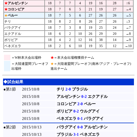
★
アルゼンチン
18
7
7
4
19
16
28
↑6
★
コロンビア
18
7
6
5
21
19
27
→4
★
ペルー
18
7
5
6
27
26
26
→5
チリ
18
8
2
8
26
27
26
↓3
パラグアイ
18
7
3
8
19
25
24
→7
エクアドル
18
6
2
10
26
29
20
→8
ボリビア
18
4
2
12
16
38
14
→9
ベネズエラ
18
2
6
10
19
35
12
→10
＝W杯本大会出場枠
★
＝本大会出場権獲得チーム
＝大陸連盟間プレーオフ
★
＝大陸連盟間プレーオフ(南米/アジア・プレーオフ)
出場枠
進出チーム
◆試合結果
●第1節
2015/10/8
チリ
2-0
ブラジル
2015/10/8
アルゼンチン
0-2
エクアドル
2015/10/8
コロンビア
2-0
ペルー
2015/10/8
ボリビア
0-2
ウルグアイ
2015/10/8
ベネズエラ
0-1
パラグアイ
●第2節
2015/10/13
パラグアイ
0-0
アルゼンチン
2015/10/13
ブラジル
3-1
ベネズエラ