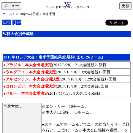
メニュー
toggle
ホーム
> 2018年W杯予選 > 南米予選
navigation
W杯大会別全成績
2018年ロシア大会：南米予選結果(出場枠5または6チーム)
●ブラジル、本大会出場決定
(2017/3/28)：21大会連続21回目
●ウルグアイ、本大会出場決定
(2017/10/10)：3大会連続13回目
●アルゼンチン、本大会出場決定
(2017/10/10)：12大会連続17回目
●コロンビア、本大会出場決定
(2017/10/10)：2大会連続6回目
●ペルー、本大会出場決定
(2017/11/15)：9大会ぶり5回目
予選方式：
※エントリー：10チーム。
※本大会出場枠：4.5チーム。
●10チームでホーム＆アウエーの総当たりリーグ戦
を行い、上位4チームが本大会出場権を獲得。 5