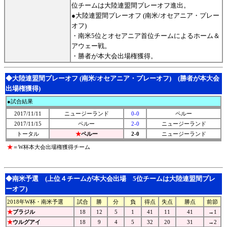
位チームは大陸連盟間プレーオフ進出。
●大陸連盟間プレーオフ (南米/オセアニア・プレー
オフ)
・南米5位とオセアニア首位チームによるホーム＆
アウェー戦。
・勝者が本大会出場権獲得。
◆大陸連盟間プレーオフ (南米/オセアニア・プレーオフ)
(勝者が本大会
出場権獲得)
●試合結果
2017/11/11
ニュージーランド
0-0
ペルー
2017/11/15
ペルー
2-0
ニュージーランド
トータル
★
ペルー
2-0
ニュージーランド
★
＝W杯本大会出場権獲得チーム
◆南米予選
(上位４チームが本大会出場 5位チームは大陸連盟間プレ
ーオフ)
2018年W杯・南米予選
試合
勝
分
負
得点
失点
勝点
前節
★
ブラジル
18
12
5
1
41
11
41
→1
★
ウルグアイ
18
9
4
5
32
20
31
→2